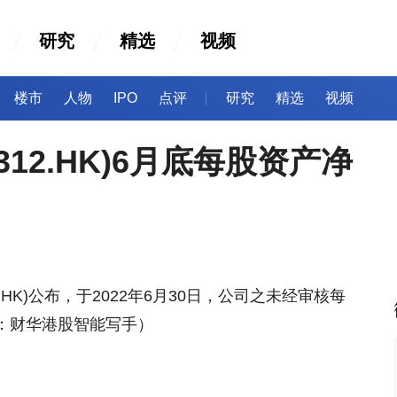
研究
精选
视频
楼市
人物
IPO
点评
研究
精选
视频
312.HK)6月底每股资产净
.HK)公布，于2022年6月30日，公司之未经审核每
处：财华港股智能写手）