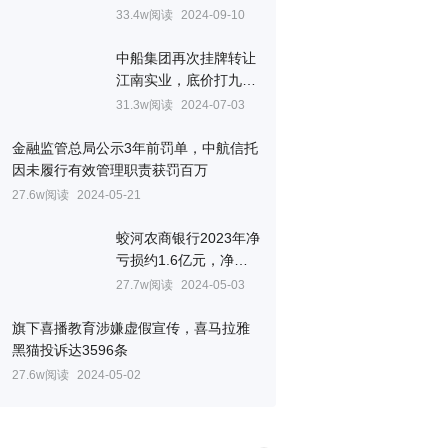
至6154万元
33.4w阅读
2024-09-10
中船集团再次挂牌转让
江南实业，底价打九折
至7032万元
31.3w阅读
2024-07-03
金融监管总局公示3年前罚单，中航信托
因未履行有效管理职责获罚百万
27.6w阅读
2024-05-21
蛟河农商银行2023年净
亏损约1.6亿元，净资
产为负
27.7w阅读
2024-05-03
旗下喜播教育涉嫌虚假宣传，喜马拉雅
黑猫投诉达3596条
27.6w阅读
2024-05-02