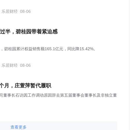
乐居财经
08-06
过半，碧桂园带着紧迫感
，碧桂园累计权益销售额165.1亿元，同比降15.42%。
乐居财经
08-06
4个月，庄萱萍暂代履职
布公告，公司董事长石访因工作调动原因辞去第五届董事会董事长及非独立董
查看更多