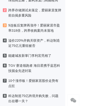
球招商启幕，重构东直门商圈格局
跨界存储测试未落定，爱丽家居复牌
2
前自揭多重风险
9连板后复牌再涨停！爱丽家居市盈
3
率318倍，跨界收购案尚未落地
溢价220%并购关联资产，科达制造
4
近75亿元重组被否
能建城发新掌门李利宏亮相了
5
TGV 赛道领跑者 海目星携手蓝思科
6
技掘金先进封装
10个涨停板！爱丽家居股价走势有
7
点狂
科达制造75亿跨境并购失败，问题
8
出在哪一关？