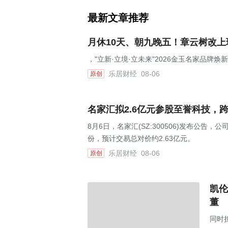
最新文章推荐
月休10天、朝九晚五！章云树改
，"立新·立境·立未来"2026金玉名家品牌
乐居财经
08-06
原创
名家汇拟2.6亿元参股至誉科技，
8月6日，名家汇(SZ:300506)发布公告
份，预计交易总对价约2.63亿元。
乐居财经
08-06
原创
凯伦
董
同时