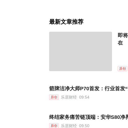
最新文章推荐
即将
在
原创
箭牌洁净大师P70首发：行业首发
乐居财经
09:54
原创
终结家务痛苦链顶端：安华S80净
乐居财经
09:50
原创