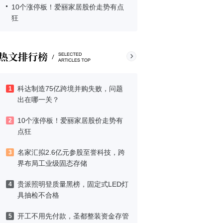
10个涨停板！爱丽家居股价走势有点
狂
科达制造75亿跨境并购失败，问题
1
出在哪一关？
10个涨停板！爱丽家居股价走势有
2
点狂
名家汇拟2.6亿元参股至誉科技，跨
3
界布局工业级固态存储
贵派照明登质量黑榜，固定式LED灯
4
具抽检不合格
开工不用先付款，圣都整装资金存管
5