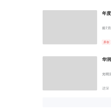
年度
前7月
原创
华润
光明
进深