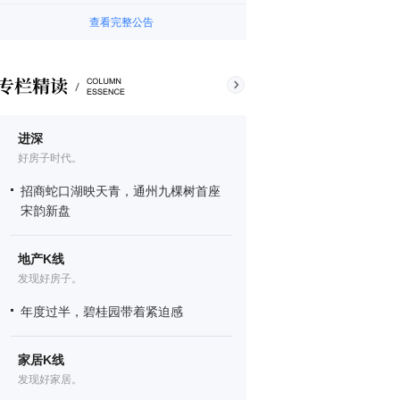
查看完整公告
进深
好房子时代。
招商蛇口湖映天青，通州九棵树首座
宋韵新盘
地产K线
发现好房子。
年度过半，碧桂园带着紧迫感
家居K线
发现好家居。