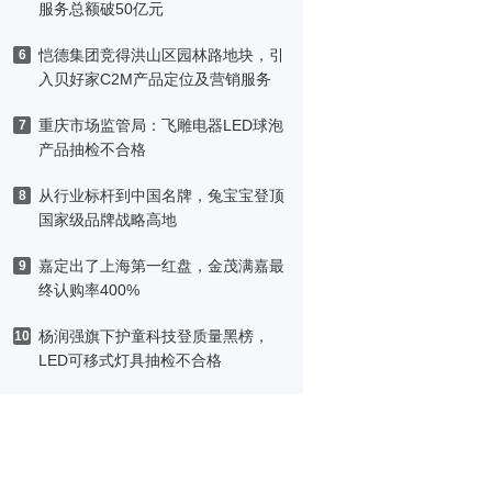
服务总额破50亿元
恺德集团竞得洪山区园林路地块，引
6
入贝好家C2M产品定位及营销服务
重庆市场监管局：飞雕电器LED球泡
7
产品抽检不合格
从行业标杆到中国名牌，兔宝宝登顶
8
国家级品牌战略高地
嘉定出了上海第一红盘，金茂满嘉最
9
终认购率400%
杨润强旗下护童科技登质量黑榜，
10
LED可移式灯具抽检不合格