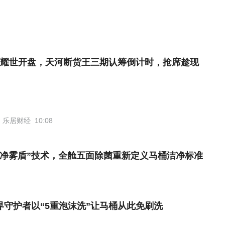
耀世开盘，天河断货王三期认筹倒计时，抢席趁现
乐居财经
10:08
“净雾盾”技术，全舱五面除菌重新定义马桶洁净标准
界守护者以“5重泡沫洗”让马桶从此免刷洗