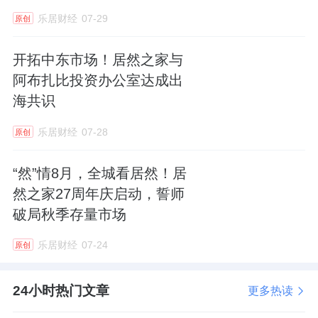
佳（右）为舞狮点睛
乐居财经
07-29
原创
开拓中东市场！居然之家与
居然之家十里河店总经理周秋红、惠达卫浴总
阿布扎比投资办公室达成出
海共识
裁王佳、居然之家副总裁王鹏、惠达卫浴国内
业务中心总经理刘凡迪（从左至右）参加店面
乐居财经
07-28
原创
采青仪式
“然”情8月，全城看居然！居
活动现场，举行了隆重的点睛与采青仪式，还
然之家27周年庆启动，誓师
邀请艺人献唱，门店同步推出了多项惠民优惠
破局秋季存量市场
政策，现场气氛热烈。
乐居财经
07-24
原创
未来，惠达十里河旗舰店将以更高品质的产
24小时热门文章
更多热读
品、更贴心的服务，为京城消费者打造一站式
健康智能卫浴消费新地标。诚邀广大消费者莅