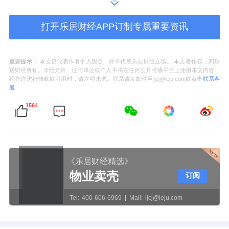
打开乐居财经APP订制专属重要资讯
北京家居行业协会秘书长郑秀苗
重要提示：
本文仅代表作者个人观点，并不代表乐居财经立场。 本文著作权，归乐
居财经所有。未经允许，任何单位或个人不得在任何公开传播平台上使用本文内容；
经允许进行转载或引用时，请注明来源。联系请发邮件至ljcj@leju.com或点击
联系客
居然之家十里河店总经理周秋红
服
1564
北京家居行业协会秘书长郑秀苗、居然之家十
里河店总经理周秋红等与会领导、嘉宾也纷纷
对惠达卫浴居然之家十里河旗舰店的重装开业
《乐居财经精选》
送上祝福与期待。
物业卖壳
订阅
场景化体验升级 十里河旗舰店焕新亮相
Tel:
400-606-6969
Mail:
ljcj@leju.com