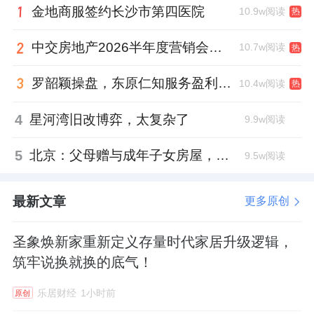
金地商服签约长沙市第四医院
10.9w阅读
热
临，亲身体验健康智能卫浴带来的安心与舒
适。
中交房地产2026半年度营销会，绿城祝军现身了
10.7w阅读
热
罗韶颖操盘，东原仁知服务盈利仍在爬坡
10.4w阅读
热
4
星河湾旧改博弈，太复杂了
9.9w阅读
5
北京：父母赠与成年子女房屋，不再核验子女的购房资格
9.5w阅读
最新文章
更多原创
圣象焕新家重新定义存量时代家居升级逻辑，
筑牢说换就换的底气！
乐居财经
1小时前
原创