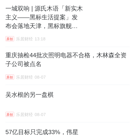
一城双响 | 源氏木语「新实木
主义——黑标生活提案」发
布会落地天津，黑标旗舰店
盛大启幕
乐居财经
13:18
原创
重庆抽检44批次照明电器不合格，木林森全资
子公司被点名
乐居财经
08-07
原创
吴水根的另一盘棋
乐居财经
08-07
原创
57亿目标只完成33%，伟星