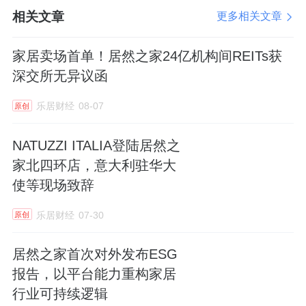
相关文章
更多相关文章
全新开业的惠达十里河旗舰店位于居然之家十
家居卖场首单！居然之家24亿机构间REITs获
里河店核心位置，是惠达在华北区域的重点标
深交所无异议函
杆门店。重装升级后的门店全面展示了惠达最
新的智能卫浴产品矩阵，涵盖AI智能马桶、多
乐居财经
08-07
原创
功能浴室柜、智能花洒等多个品类。门店采用
NATUZZI ITALIA登陆居然之
场景化体验与数字化交互相结合的设计理念，
家北四环店，意大利驻华大
根据不同家庭结构和生活方式，打造了多种实
使等现场致辞
景卫浴空间方案，让消费者零距离感受“健康卫
浴专家”带来的舒适与便捷。
乐居财经
07-30
原创
居然之家首次对外发布ESG
报告，以平台能力重构家居
行业可持续逻辑
居然之家副总裁王鹏（左）、惠达卫浴总裁王