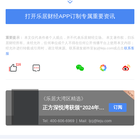
二手房挂牌价1.69万元/㎡起
打开乐居财经APP订制专属重要资讯
楼市方面，据住建局公布的最新网签数据，东
坑5月一手洋房网签19套，
网签均价22368元/
重要提示：
本文仅代表作者个人观点，并不代表乐居财经立场。 本文著作权，归乐
㎡
；二手成交25套，成交均价16889元/㎡。
居财经所有。未经允许，任何单位或个人不得在任何公开传播平台上使用本文内容；
经允许进行转载或引用时，请注明来源。联系请发邮件至ljcj@leju.com或点击
联系客
服
地块周边1公里内分布有丰泰天禧、松湖之光、
116
四季松湖、
和昌
拾里松湖、紫荆华庭等成熟小
区，目前二手房均价在
1.69-2.45万元/㎡
左右。
个盘方面，距离地块最近的是
莞月松湖
。
《乐居大湾区精选》
莞月松湖总建面约9.6万㎡，规划7栋洋房
正方深悦湾获颁“2024年珠中江澳高质量建筑示范项目”奖牌
订阅
和1栋商业住宅，总户数为663户。项目主
Tel:
400-606-6969
Mail:
ljcj@leju.com
推建面约79-119㎡三四房，均价约
2.4万元/
㎡
。