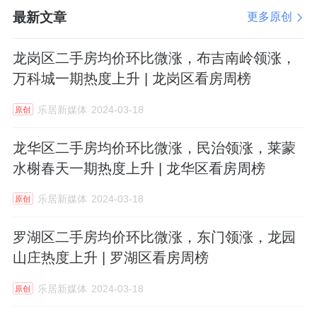
最新文章
更多原创
此外，东坑目前还有壹品松湖、松湖之光
龙岗区二手房均价环比微涨，布吉南岭领涨，
二期两个楼盘在售。
万科城一期热度上升 | 龙岗区看房周榜
壹品松湖
现楼在售部分建面约86-112㎡四房，
乐居新媒体
2024-03-18
原创
均价约23000元/㎡
；
松湖之光二期
在售建面约
85-98㎡三房，
均价约24000元/㎡
。
龙华区二手房均价环比微涨，民治领涨，莱蒙
水榭春天一期热度上升 | 龙华区看房周榜
东坑镇上一宗挂牌出让的宅地还是在去年12
乐居新媒体
2024-03-18
月，位于角社村，由恒亿集团竞得，成交楼面
原创
价约7500元/㎡，项目备案名为
莞月府
。
罗湖区二手房均价环比微涨，东门领涨，龙园
山庄热度上升 | 罗湖区看房周榜
来源：乐居新媒体
乐居新媒体
2024-03-18
原创