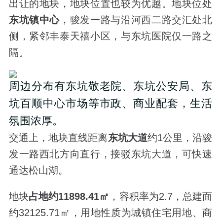
出让的地块，地块位置也较为优越。地块位处
东坑镇中心
，骏发一路与沿河西二路交汇处北
侧，紧邻丰泰天禧小区，与东坑医院仅一路之
隔。
周边分布有东坑敬老院、东坑公安局、东
坑百顺中心市场等市政、商业配套，生活
氛围浓厚。
交通上，地块直线距离
东坑大道
约1公里，沿骏
发一路西北方向直行，接驳东坑大道，可快速
通达松山湖。
地块
占地约11898.41㎡
，容积率为2.7，总建面
约32125.71㎡，用地性质为城镇住宅用地、商