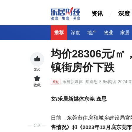
资讯
深度
推荐
深度
地产
物业
家居
均价28306元/
镇街房价下跌
250
乐居新媒体
陈逸思
5.9w阅读
2024-0
原创
收藏
文/乐居新媒体东莞 逸思
日前，东莞市住房和城乡建设局官
分享
售情况》
和
《2023年12月底东