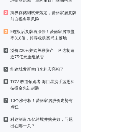
球招商启幕，重构东直门商圈格局
跨界存储测试未落定，爱丽家居复牌
2
前自揭多重风险
9连板后复牌再涨停！爱丽家居市盈
3
率318倍，跨界收购案尚未落地
溢价220%并购关联资产，科达制造
4
近75亿元重组被否
能建城发新掌门李利宏亮相了
5
TGV 赛道领跑者 海目星携手蓝思科
6
技掘金先进封装
10个涨停板！爱丽家居股价走势有
7
点狂
科达制造75亿跨境并购失败，问题
8
出在哪一关？