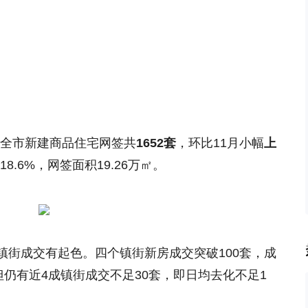
东莞全市新建商品住宅网签共
1652套
，环比11月小幅
上
18.6%，网签面积19.26万㎡。
镇街成交有起色。四个镇街新房成交突破100套，成
但仍有近4成镇街成交不足30套，即日均去化不足1