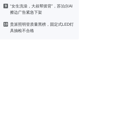
“女生洗澡，大叔帮搓背”，苏泊尔AI
9
擦边广告紧急下架
贵派照明登质量黑榜，固定式LED灯
10
具抽检不合格