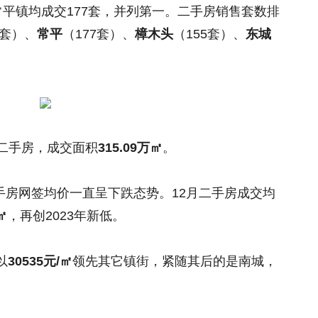
平镇均成交177套，并列第一。二手房销售套数排
7套）、
常平
（177套）、
樟木头
（155套）、
东城
二手房，成交面积
315.09万㎡
。
二手房网签均价一直呈下跌态势。12月二手房成交均
㎡
，再创2023年新低。
以
30535元/㎡
领先其它镇街，紧随其后的是南城，