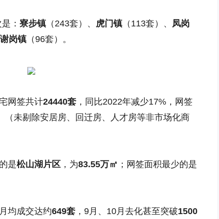
次是：
寮步镇
（243套）、
虎门镇
（113套）、
凤岗
谢岗镇
（96套）。
住宅网签共计
24440套
，同比2022年减少17%，网签
7%。（未剔除安居房、回迁房、人才房等非市场化商
多的是
松山湖片区
，为
83.55万㎡
；网签面积最少的是
，月均成交达约
649套
，9月、10月去化甚至突破
1500