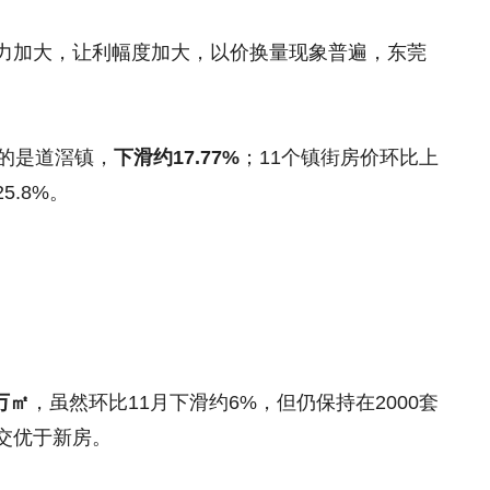
力加大，让利幅度加大，以价换量现象普遍，东莞
。
的是道滘镇，
下滑约17.77%
；11个镇街房价环比上
.8%。
5万㎡
，虽然环比11月下滑约6%，但仍保持在2000套
交优于新房。