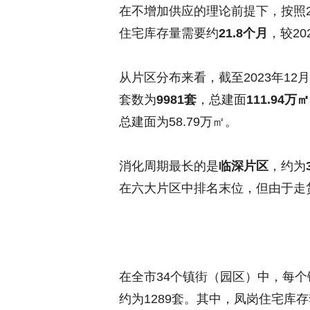
在不增加供应的理论前提下，按照2
住宅库存量需要约
21.8个月
，较20
从片区分布来看，截至2023年1
套数为
9981套
，总建面
111.94万㎡
总建面为58.79万㎡。
消化周期最长的是
临深片区
，约为
在六大片区中排名末位，但由于走
在全市34个镇街（园区）中，每个
约为1289套。其中，凤岗住宅库