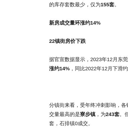
的库存套数最少，仅为
155套
。
新房成交量环涨约14%
22镇街房价下跌
据官宣数据显示，2023年12月
涨约14%
，同比2022年12月下滑约
分镇街来看，受年终冲刺影响，各
交量最高的是
寮步镇
，为
243套
。
套，石排镇0成交。