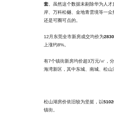
套
。虽然这个数据未剔除华为人才
岸、万科松樾、金地青雲境等一众
还是可圈可点的。
12月东莞全市新房成交均价为
283
上涨约8%。
有7个镇街新房均价超3万元/㎡
海湾新区，其中东城、南城、松山湖
松山湖房价依旧较为坚挺，以
510
镇街。