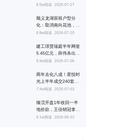
㎡
8.5w阅读
2026-07-27
顺义龙湖宸裕户型分
化：取消南向花池，全
景舱边厅成最大看点
8.8w阅读
2026-07-20
建工璟贤瑞庭半年网签
5.45亿元，薛伟杀出重
围拿下房山销冠
9.9w阅读
2026-07-06
两年去化八成！星悦时
光上半年成交240套，
韩跃联手叶晨拿下顺义
7.4w阅读
2026-07-03
销冠
臻澐开盘1年收回一半
地价款，王佳销冠拿到
手软
9.1w阅读
2026-06-22