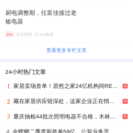
厨电调整期，任富佳接过老
板电器
乐居财经
10.4w阅读
原创
查看更多专栏文章
24小时热门文章
家居卖场首单！居然之家24亿机构间REITs获深交所无异议函
热
藏在家居供应链深处，这家企业正在悄悄转型
热
重庆抽检44批次照明电器不合格，木林森全资子公司被点名
热
4
金螳螂二季度新签单59亿，公装业务贡献逾八成