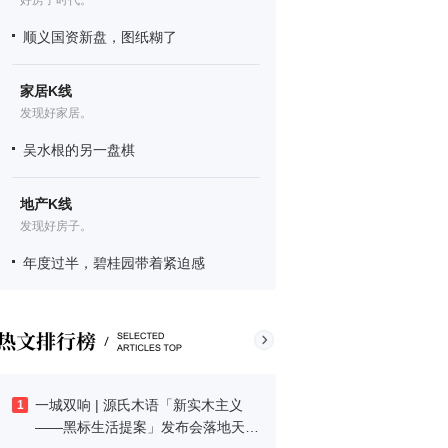
好房子时代。
顺义国资新盘，图纸糊了
家居K线
发现好家居。
吴水根的另一盘棋
地产K线
发现好房子。
年度过半，碧桂园带着紧迫感
一城双响 | 源氏木语「新实木主义
1
——黑标生活提案」发布会落地天