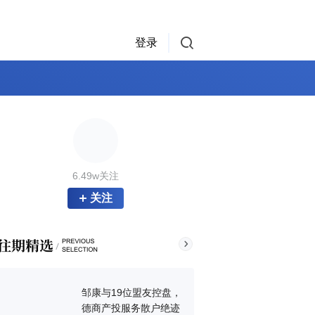
登录
6.49w关注
关注
邹康与19位盟友控盘，
德商产投服务散户绝迹