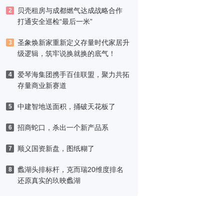
津，黑标旗舰店盛大启幕
贝壳租房与成都燃气达成战略合作
2
打通安全巡检“最后一米”
圣象焕新家重新定义存量时代家居升
3
级逻辑，筑牢说换就换的底气！
爱琴海集团携手百佳联盟，聚力共拓
4
存量商业新赛道
中建智地送面积，捅破天花板了
5
招商蛇口，杀出一个新产品系
6
顺义国资新盘，图纸糊了
7
蠡湖头排标杆，克而瑞20维度排名
8
还原真实的玖映蠡湖