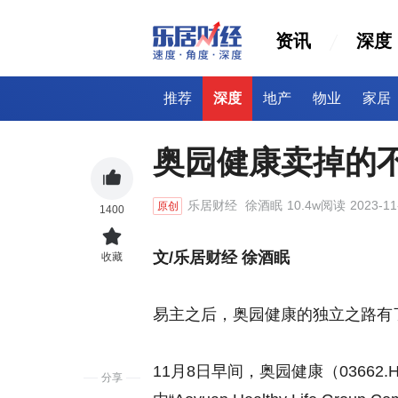
资讯
深度
推荐
深度
地产
物业
家居
奥园健康卖掉的
乐居财经
徐酒眠
10.4w阅读
2023-11
原创
1400
文
/
乐居财经 徐酒眠
收藏
易主之后，奥园健康的独立之路有
11月8日早间，奥园健康（0366
分享