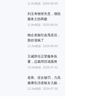
11.0w阅读
2026-08-05
刘玉奇物管失意，领悦
服务土拍再败
11.8w阅读
2026-08-04
物企老板吐血甩卖后，
股价涨疯了
12.2w阅读
2026-08-03
王威辞任正荣服务执
董，总裁邓历成孤将
15.0w阅读
2026-07-31
老将、侄女被罚，力高
健康生活老板女儿躲过
一劫
12.2w阅读
2026-07-30