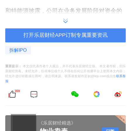
和特能源披露，公司在业务发展阶段对资金的
需求量较大，但自身融资渠道较少，向银行等
金融机构获取灵活的信贷资金较为困难。在公
打开乐居财经APP订制专属重要资讯
司需要临时资金周转时，严勇会将其自有或自
筹资金临时拆借给公司以缓解公司的资金压
拆解IPO
力。由于看好公司未来的盈利能力，严勇于
重要提示：
本文仅代表作者个人观点，并不代表乐居财经立场。 本文著作权，归乐
2009年至2021年陆续以自身可从公司项目中获
居财经所有。未经允许，任何单位或个人不得在任何公开传播平台上使用本文内容；
经允许进行转载或引用时，请注明来源。联系请发邮件至ljcj@leju.com或点击
联系客
得的收益为基础，向其亲友及部分员工借款，
服
并支付借款利息。
359
2020年及2021年，严勇新增借款1945.57万
元、32.5万元；2021年及2022年初，借款余额
分别为7377.12万元、7409.62万元，借款人人
《乐居财经精选》