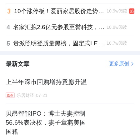
10个涨停板！爱丽家居股价走势有点狂
10.9w阅读
热
4
名家汇拟2.6亿元参股至誉科技，跨界布局工业级固态存储
10.9w阅读
5
贵派照明登质量黑榜，固定式LED灯具抽检不合格
10.7w阅读
最新文章
更多原创
上半年深市回购增持意愿升温
乐居财经
07-21
原创
贝昂智能IPO：博士夫妻控制
56.6%表决权，妻子章燕美国
国籍