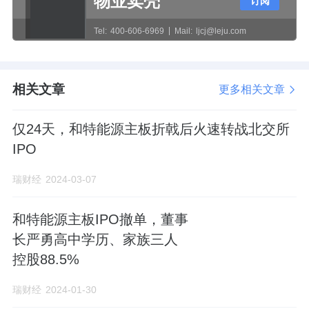
物业卖壳
订阅
数均为55人。
Tel:
400-606-6969
Mail:
ljcj@leju.com
而在此次申报IPO前，和特能源实施了突击大
额分红。2022年5月，公司推出2021年度的利
相关文章
更多相关文章
润分配方案，进行现金分红1.93亿元。按照彼
仅24天，和特能源主板折戟后火速转战北交所
时严勇、林建芳95%、5%的持股比例来算，二
IPO
人分别获得分红1.83亿元、0.1亿元。
瑞财经
2024-03-07
2022年7月，严勇在收到分红后，向55名借款
人偿还了其个人借款本金7409.62万元及约定利
和特能源主板IPO撤单，董事
息，共支付1.09亿元，还清了其所有筹集的民
长严勇高中学历、家族三人
间借款本金及利息。
控股88.5%
瑞财经
2024-01-30
2023年5月，和特能源继续进行大手笔的分