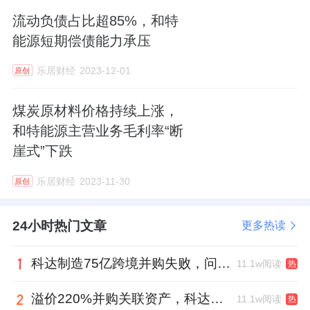
红，推出2022年度利益分配方案，派发现金红
流动负债占比超85%，和特
利1.02亿元，并向公司股东转增股本5685.9万
能源短期偿债能力承压
股。
乐居财经
2023-12-01
原创
两次2021年和2022年利润分配中，和特能源的
煤炭原材料价格持续上涨，
分红金额分别占当期净利润的比例为261.7%、
和特能源主营业务毛利率“断
129.6%，严勇夫妇二人合计落袋2.83亿元。
崖式”下跌
乐居财经
2023-11-30
原创
24小时热门文章
更多热读
科达制造75亿跨境并购失败，问题出在哪一关？
11.1w阅读
热
溢价220%并购关联资产，科达制造近75亿元重组被否
11.1w阅读
热