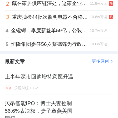
藏在家居供应链深处，这家企业正在悄悄转型
11.8w阅读
热
重庆抽检44批次照明电器不合格，木林森全资子公司被点名
10.8w阅读
热
4
金螳螂二季度新签单59亿，公装业务贡献逾八成
10.7w阅读
5
恒隆集团委任56岁蔡德粦为行政总裁、年薪2052万港元，曾任星巴克中国CEO
10.6w阅读
最新文章
更多原创
上半年深市回购增持意愿升温
乐居财经
07-21
原创
贝昂智能IPO：博士夫妻控制
56.6%表决权，妻子章燕美国