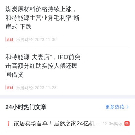
煤炭原材料价格持续上涨，
和特能源主营业务毛利率“断
崖式”下跌
乐居财经
2023-11-30
原创
和特能源“夫妻店”，IPO前突
击高额分红助实控人偿还民
间借贷
乐居财经
2023-11-28
原创
24小时热门文章
更多热读
家居卖场首单！居然之家24亿机构间REITs获深交所无异议函
12.3w阅读
热