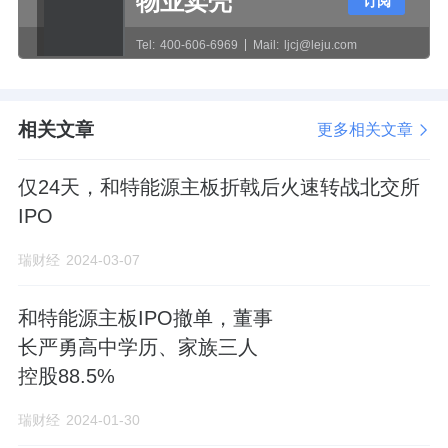
物业卖壳
订阅
1.54、1.16及1.39；速动比率分别为0.9、
Tel:
400-606-6969
Mail:
ljcj@leju.com
1.1、0.91及1.26。远低于同行业可比上市公司
流动比率均值1.16、3.34、3.28及3.74，速动
比率均值0.9、3.05、2.55及2.98，反映出和特
相关文章
更多相关文章
能源偿债能力不及同行。
仅24天，和特能源主板折戟后火速转战北交所
IPO
瑞财经
2024-03-07
和特能源主板IPO撤单，董事
长严勇高中学历、家族三人
控股88.5%
瑞财经
2024-01-30