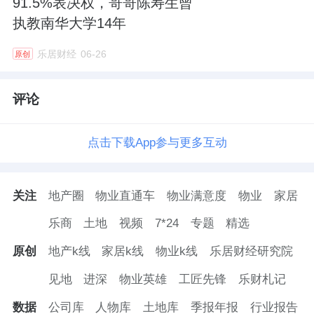
91.5%表决权，哥哥陈寿生曾
执教南华大学14年
乐居财经
06-26
原创
评论
点击下载App参与更多互动
关注
地产圈
物业直通车
物业满意度
物业
家居
乐商
土地
视频
7*24
专题
精选
原创
地产k线
家居k线
物业k线
乐居财经研究院
见地
进深
物业英雄
工匠先锋
乐财札记
数据
公司库
人物库
土地库
季报年报
行业报告