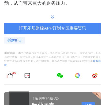
动，从而带来巨大的财务压力。
报告期各期末，和特能源流动负债中的短期借
款、应付票据及一年内到期的长期借款合计金
打开乐居财经APP订制专属重要资讯
额分别为7012.81万元、6788.57万元、1.15亿
元及1.05亿元，占公司当期现金及现金等价物
拆解IPO
余额的比例分别为83.33%、201.74%、
212.84%及115.55%。
重要提示：
本文仅代表作者个人观点，并不代表乐居财经立场。 本文著作权，归乐
居财经所有。未经允许，任何单位或个人不得在任何公开传播平台上使用本文内容；
经允许进行转载或引用时，请注明来源。联系请发邮件至ljcj@leju.com或点击
联系客
服
和特能源坦言，若公司下游客户出现财务状况
恶化导致公司经营资金回流不及预期，使得公
606
司无法及时对银行借款等债务进行偿还，公司
将面临一定的偿债风险。
《乐居财经精选》
报告期各期，和特能源流动比率分别为1.11、