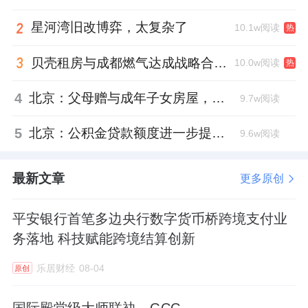
星河湾旧改博弈，太复杂了
10.1w阅读
热
贝壳租房与成都燃气达成战略合作 打通安全巡检“最后一米”
10.0w阅读
热
4
北京：父母赠与成年子女房屋，不再核验子女的购房资格
9.7w阅读
5
北京：公积金贷款额度进一步提高、最高可贷340万元
9.6w阅读
最新文章
更多原创
平安银行首笔多边央行数字货币桥跨境支付业
务落地 科技赋能跨境结算创新
乐居财经
08-04
原创