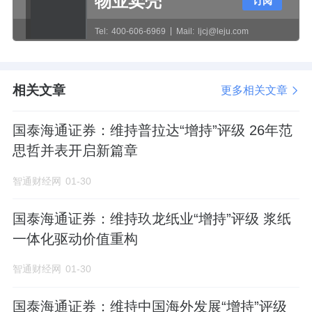
物业卖壳
订阅
据
海通证券
预计，随着季节因素、国外市场因
素等影响，今年四季度煤炭价格仍将维持高位
Tel:
400-606-6969
Mail:
ljcj@leju.com
态势，而未来煤炭价格的走势或仍将进一步影
响和特能源的利润空间。和特能源也坦言，若
相关文章
更多相关文章
煤炭价格在未来出现持续上涨的情况，将对公
司的经营业绩产生不利影响。
国泰海通证券：维持普拉达“增持”评级 26年范
思哲并表开启新篇章
除了毛利率波动较大以外，和特能源对大客户
的依赖程度也较大。据招股书，公司销售区域
智通财经网
01-30
集中于元洪投资区及江阴港城经济区。报告期
国泰海通证券：维持玖龙纸业“增持”评级 浆纸
各期，公司对主要客户国能热电的销售毛利金
一体化驱动价值重构
额分别为5501.56万元、5727.05万元、
智通财经网
01-30
7460.43万元及250.31万元，占比分别为
38.56%、49.80%、65.26%及68.93%，构成对
国泰海通证券：维持中国海外发展“增持”评级