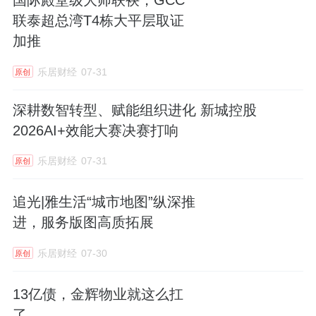
国际殿堂级大师联袂，GCC
联泰超总湾T4栋大平层取证
加推
乐居财经
07-31
原创
深耕数智转型、赋能组织进化 新城控股
2026AI+效能大赛决赛打响
乐居财经
07-31
原创
追光|雅生活“城市地图”纵深推
进，服务版图高质拓展
乐居财经
07-30
原创
13亿债，金辉物业就这么扛
了