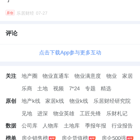
乐居财经
07-27
原创
评论
点击下载App参与更多互动
关注
地产圈
物业直通车
物业满意度
物业
家居
乐商
土地
视频
7*24
专题
精选
原创
地产k线
家居k线
物业k线
乐居财经研究院
见地
进深
物业英雄
工匠先锋
乐财札记
数据
公司库
人物库
土地库
季报年报
行业报告
榜单
房企销售榜
房企货值榜
房企500强