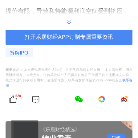
提价有限，导致和特能源利润空间受到挤压，
2020年-2022年，公司热电联产业务主营业务
毛利率分别为33.73%、13.93%、5.83%，可
打开乐居财经APP订制专属重要资讯
谓“断崖式”下跌。
拆解IPO
目前，煤炭价格仍呈现上涨趋势，这或将对和
特能源的利润进一步带来挑战。
重要提示：
本文仅代表作者个人观点，并不代表乐居财经立场。 本文著作权，归乐
居财经所有。未经允许，任何单位或个人不得在任何公开传播平台上使用本文内容；
经允许进行转载或引用时，请注明来源。联系请发邮件至ljcj@leju.com或点击
联系客
国家统计局数据显示，今年9月中旬无烟煤（洗
服
中块）、山西优混（5500大卡）、焦煤（主焦
520
煤）价格分别为1387.6元/吨、920.3元/吨、
2034.4元/吨，与9月上旬相比涨幅分别为
2.2%、6.7%和3.4%。
《乐居财经精选》