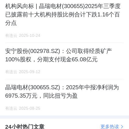
可募集资金49.8亿元、42.11亿元及36.09亿
机构风向标 | 晶瑞电材(300655)2025年三季度
元。届时发行时，若安宁股份股价依旧处于目
已披露前十大机构持股比例合计下跌1.16个百
分点
前较低水平，则公司将无法募足资金。
有连云
2025-10-24
截至2023年9月30日，安宁股份收盘价为33.93
安宁股份(002978.SZ)：公司取得经质矿产
元/股，总市值为136.06亿元，按照30%的新股
100%股权，分期支付现金65.08亿元
发行比例测算，平价发行融资金额为40.82亿
有连云
2025-09-12
元；如按照80%的发行折扣率谨慎测算，融资
金额为32.65亿元。募投项目缺口资金在31.18-
晶瑞电材(300655.SZ)：2025年中报净利润为
6975.35万元，同比扭亏为盈
39.35亿元。
有连云
2025-08-25
不过，安宁股份表示，可以通过自筹资金以填
补资金缺口。截至2023年9月末，公司货币资
24小时热门文章
更多热读