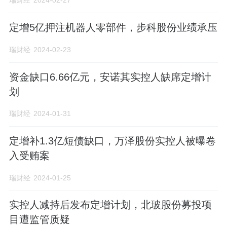
瑞财经
2024-02-27
募资投向合理性被质疑，项目核心技术外采
定增5亿押注机器人零部件，步科股份业绩承压
据披露，此次募集的资金将全部用于“年产6万
吨能源级钛（合金）材料全产业链项目”，具体
瑞财经
2024-02-23
建设内容包括海绵钛及配套生产线、钛（合
资金缺口6.66亿元，安诺其实控人缺席定增计
金）材料铸锭生产线等，建设期为2年。
划
项目建设总投资72亿元，其中包括工程费用及
瑞财经
2024-01-31
其他64.34亿元，预备费3.43亿元，建设期利息
定增补1.3亿短债缺口，万泽股份实控人被曝卷
2.31亿元，铺底流动资金1.92亿元。
入受贿案
瑞财经
2024-01-25
资料显示，安宁股份是一家从事钒钛磁铁矿的
开采、洗选和销售的企业，而募投项目所涉及
实控人减持后发布定增计划，北玻股份募投项
的钛合金材料则处于企业所在产业链的下游。
目遭监管质疑