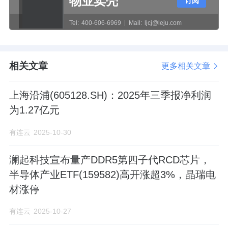
物业卖壳
订阅
具体来看，自安宁股份首次发布定增预案董事
Tel:
400-606-6969
Mail:
ljcj@leju.com
会决议日前一年（2021年9月28日）至2023年9
月30日期间的收盘价，在此期间内，公司股价
相关文章
更多相关文章
在28.76- 51.27元/股区间。其中，股价在40元/
股以上的交易日为151天，股价在35-40元/股的
上海沿浦(605128.SH)：2025年三季报净利润
交易日为154天，股价在30-35元/股的交易日为
为1.27亿元
180天，股价 28-30元/股的交易日为3天。公司
有连云
2025-10-30
近三个月股价在30-35元/股水平，属于其历史
股价的较低水平。
澜起科技宣布量产DDR5第四子代RCD芯片，
半导体产业ETF(159582)高开涨超3%，晶瑞电
材涨停
假设按照30%的新股发行比例，发行价格分别
有连云
2025-10-27
以41.4元/股、35元/股及30元/股测算，则分别