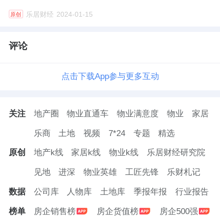
安宁股份表示，这属于对产业链下游的纵向延
乐居财经
2024-01-15
原创
伸。
评论
不过，其募集资金投向的理由和依据，在二轮
问询中依然被深交所追问，并要求其说明是否
点击下载App参与更多互动
充分具备实施募投项目的技术和人力资源等条
件。
关注
地产圈
物业直通车
物业满意度
物业
家居
对此，安宁股份表示，公司主业为钒钛资源综
乐商
土地
视频
7*24
专题
精选
合利用，本次募投项目系基于公司既定发展战
原创
地产k线
家居k线
物业k线
乐居财经研究院
略和规划确定的钒钛资源综合利用项目，属于
见地
进深
物业英雄
工匠先锋
乐财札记
公司主业投资。
数据
公司库
人物库
土地库
季报年报
行业报告
经测算，若安宁股份本次募投项目完全达产
榜单
房企销售榜
房企货值榜
房企500强
后，预计实现年均销售收入56.89亿元、年均净