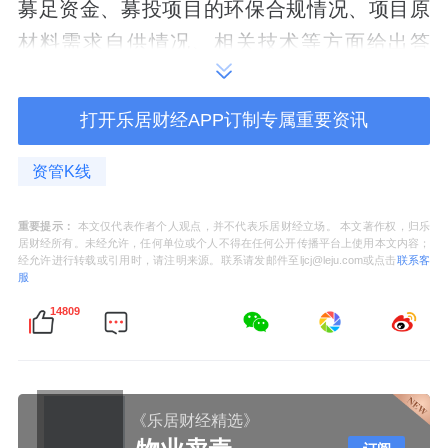
募足资金、募投项目的环保合规情况、项目原
材料需求自供情况、相关技术等方面给出答
复。
打开乐居财经APP订制专属重要资讯
值得一提的是，此次募投的“年产6万吨能源级
钛（合金）材料全产业链项目”总投资额达72亿
资管K线
元，这也就意味着，即便安宁股份定增成功，
该投资项目仍有22亿元的资金缺口。对此，深
重要提示：
本文仅代表作者个人观点，并不代表乐居财经立场。 本文著作权，归乐
居财经所有。未经允许，任何单位或个人不得在任何公开传播平台上使用本文内容；
交所还要求安宁股份说明募投项目缺口资金的
经允许进行转载或引用时，请注明来源。联系请发邮件至ljcj@leju.com或点击
联系客
服
具体来源。
14809
对于能否募足资金，安宁股份表现出一定的担
忧，其表示，目前公司股价处于历史较低水
平，如发行时公司股价仍保持现有水平，存在
《乐居财经精选》
无法募足资金的情形。