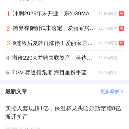
金23.68亿元，其中尚未使用完毕的前募资金
1.39亿元，剩余可自由支配的资金还有22.29亿
冲刺2026年末开业！东外39MALL全球招商启幕，重构东直门商圈格局
11.8w阅读
热
元。
跨界存储测试未落定，爱丽家居复牌前自揭多重风险
11.7w阅读
热
同时，公司已获得银行授信额度40亿元，其中
9连板后复牌再涨停！爱丽家居市盈率318倍，跨界收购案尚未落地
11.2w阅读
热
尚未使用的银行授信额度为36.96亿元，假设公
司按照尚未使用的银行授信额度的50%进行债
4
溢价220%并购关联资产，科达制造近75亿元重组被否
11.0w阅读
务融资，可筹措资金18.48亿元。
5
TGV 赛道领跑者 海目星携手蓝思科技掘金先进封装
10.7w阅读
另外，2022年，公司实现归母净利润10.95亿
元，现金分红金额4.41亿元，当期留存利润为
最新文章
更多原创
6.54亿元。假设公司2023年、2024年的情况与
2022年保持一致，则未来两年增加的可供再投
实控人套现超1亿，保温杯龙头哈尔斯定增8亿
搬迁扩产
资的留存利润合计为13.07亿元。