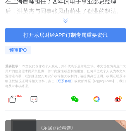
在上海鹰峰担任了四年的电子事业部总经理
后，洪英杰与同事张凤山萌生了创业的想法。
2003年9月2日，鹰峰电子的前身“上海鹰峰电
打开乐居财经APP订制专属重要资讯
子科技有限公司”（以下称“鹰峰有限”）在洪英
杰、张凤山和孟繁江的出资组建下，正式成
预审IPO
立。
重要提示：
本文仅代表作者个人观点，并不代表乐居财经立场。本文旨在为满足广大
刚成立时，鹰峰有限注册资本为50万元，由洪
用户的信息需求而采集提供，并非商业性或盈利性用途。任何单位或个人认为本文来
源标注有误，或涉嫌侵犯其知识产权等相关权利的，请提供身份证明、权属证明及详
英杰、张凤山和孟繁江各持股75%、15%、
细侵权情况证明等相关资料，点击【
联系客服
】或发邮件至【ljcj@leju.com】，我们
将及时审核处理。
10%。
2166
三年后，孟繁江撤出了对鹰峰有限的投资，以5
万元向洪英杰转让了其所持有的鹰峰有限10%
《乐居财经精选》