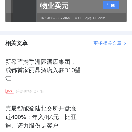
股权。
物业卖壳
订阅
孟繁江转股的同时，张凤山也向洪英杰转让了
Tel:
400-606-6969
Mail:
ljcj@leju.com
鹰峰有限2%股权。此外，他还与洪英杰共同向
鹰峰有限增资了100万元。
相关文章
更多相关文章
上述股权转让及增资全部完成后，鹰峰有限的
新希望携手洲际酒店集团，
注册资本变为150万元，由洪英杰、张凤山各
成都首家丽晶酒店入驻D10望
持股87%及13%。
江
乐居财经
07-15
原创
此后于2006年12月、2007年5月及2009年6
嘉晨智能登陆北交所开盘涨
月，在公司没有引进其他股东的情况下，洪英
近400%：年入4亿元，比亚
杰和张凤山向鹰峰有限又进行了三次增资。直
迪、诺力股份是客户
至2009年6月10日，鹰峰有限的注册资本达到