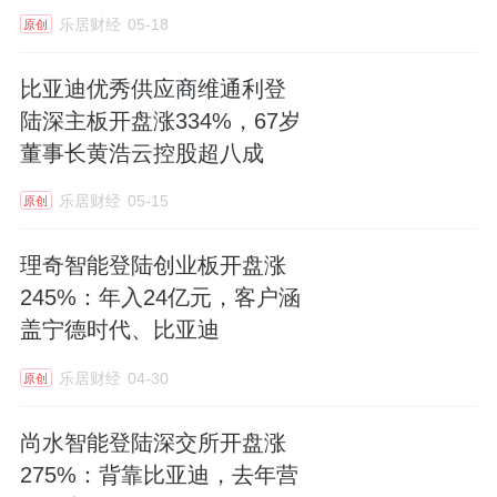
了1000万元，洪英杰、张凤山的持股比例没有
乐居财经
05-18
原创
变化。
比亚迪优秀供应商维通利登
陆深主板开盘涨334%，67岁
董事长黄浩云控股超八成
2.
借钱增资惹监管质疑
乐居财经
05-15
原创
值得注意的是，在2009年6月的增资中，洪英
杰和张凤山合计向鹰峰有限增资的500万元
理奇智能登陆创业板开盘涨
（洪英杰认缴435万元，张凤山认缴65万元）
245%：年入24亿元，客户涵
是他们向第三方借的。
盖宁德时代、比亚迪
在这次增资的验资程序完成后，鹰峰有限又将
乐居财经
04-30
原创
这500万元借给了洪英杰、张凤山去偿还给第
尚水智能登陆深交所开盘涨
三方。由此，洪英杰、张凤山对鹰峰有限形成
275%：背靠比亚迪，去年营
了500万元的债务。