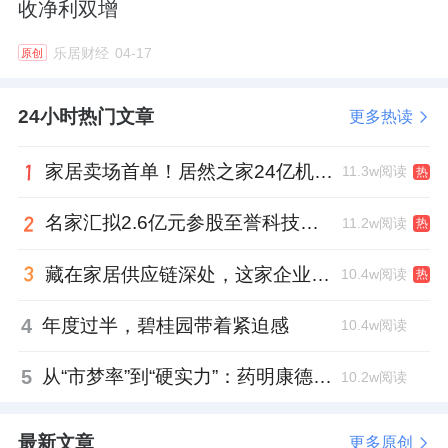
收净利双增
直到2010年7月，洪英杰、张凤山才以银行转
乐居财经
04-17
原创
账及现金方式对该债务清偿完毕。
24小时热门文章
更多热读
2016年5月，鹰峰有限整体变更为了股份有限
公司，公司名称也随之变为“上海鹰峰电子科技
家居卖场首单！居然之家24亿机构间REITs获深交所无异议函
11.3w阅读
热
股份有限公司”。
名家汇拟2.6亿元参股至誉科技，跨界布局工业级固态存储
11.2w阅读
热
当年12月27日，鹰峰电子正式在股转系统挂牌
藏在家居供应链深处，这家企业正在悄悄转型
10.4w阅读
热
并公开转让，股票简称“鹰峰电子”，股票代码
（839991.NQ）。
4
年度过半，碧桂园带着紧迫感
10.4w阅读
然而，鹰峰电子在挂牌前递交的转股说明书
5
从“市梦率”到“硬实力”：药明康德如何用业绩填平2021年估值鸿沟？
10.2w阅读
中，却未对上述发生的股东借款一事进行披
露。
最新文章
更多原创