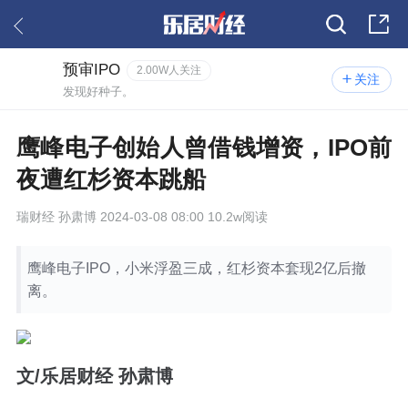
预审IPO
2.00W人关注
关注
发现好种子。
鹰峰电子创始人曾借钱增资，IPO前
夜遭红杉资本跳船
瑞财经
孙肃博 2024-03-08 08:00 10.2w阅读
鹰峰电子IPO，小米浮盈三成，红杉资本套现2亿后撤
离。
文
/乐居
财经 孙肃博