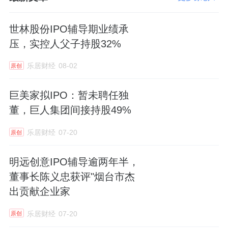
因此，在这次向深交所递表后，鹰峰电子收到
世林股份IPO辅导期业绩承
了深交所对此事的问询。问询函中，深交所要
压，实控人父子持股32%
求鹰峰电子说明此事是否构成重大违法行为及
乐居财经
08-02
原创
此次发行上市的法律障碍，是否存在纠纷或潜
在纠纷。
巨美家拟IPO：暂未聘任独
董，巨人集团间接持股49%
鹰峰电子回应称，在没有充分证据的情况下，
仅凭股东向公司借款就认定公司为股东抽逃出
乐居财经
07-20
原创
资缺乏法律依据。在公司增资资金缺乏的背景
明远创意IPO辅导逾两年半，
下，股东通过第三方借款取得资金来源，再通
董事长陈义忠获评"烟台市杰
过向公司借款归还第三方的款项，形成了股东
出贡献企业家
向公司的关联借款，股东洪英杰、张凤山已经
以支付货币资金方式归还了关联借款，未损害
乐居财经
07-20
原创