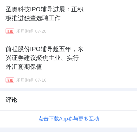
到公司的权益。
圣奥科技IPO辅导进展：正积
二、估值拉升
18
亿，雷军隐身幕后
极推进独董选聘工作
乐居财经
07-20
原创
在新三板待了六年后，2022年4月，鹰峰电子
终止了挂牌。然而，对于终止挂牌一事，鹰峰
前程股份IPO辅导超五年，东
电子存在19名异议股东。
兴证券建议聚焦主业、实行
外汇套期保值
瑞财经《预审IPO》穿透招股书发现，鹰峰电
子于新三板终止挂牌前，共有37名股东。也就
乐居财经
07-16
原创
是说，异议股东占比超过一半。
评论
对此，深交所也发出了质疑，要求鹰峰电子说
明在新三板摘牌程序的合法合规性，对异议股
点击下载App参与更多互动
东的保护措施、是否存在补偿及回购条款。