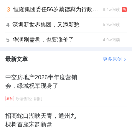
恒隆集团委任56岁蔡德粦为行政总裁、年薪2052万港元，曾任星巴克中国CEO
8.4w阅读
热
4
深圳新世界集团，又添新愁
5.9w阅读
5
华润刚需盘，也要涨价了
4.9w阅读
最新文章
更多原创
中交房地产2026半年度营销
会，绿城祝军现身了
乐居财经
刚刚
原创
招商蛇口湖映天青，通州九
棵树首座宋韵新盘