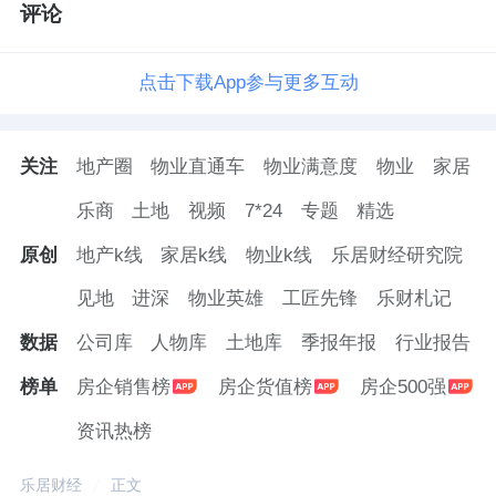
评论
点击下载App参与更多互动
关注
地产圈
物业直通车
物业满意度
物业
家居
乐商
土地
视频
7*24
专题
精选
原创
地产k线
家居k线
物业k线
乐居财经研究院
见地
进深
物业英雄
工匠先锋
乐财札记
数据
公司库
人物库
土地库
季报年报
行业报告
榜单
房企销售榜
房企货值榜
房企500强
资讯热榜
乐居财经
正文