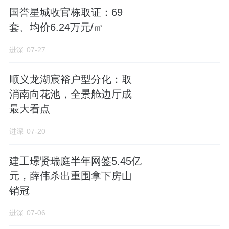
国誉星城收官栋取证：69
套、均价6.24万元/㎡
进深
07-27
顺义龙湖宸裕户型分化：取
消南向花池，全景舱边厅成
最大看点
进深
07-20
建工璟贤瑞庭半年网签5.45亿
元，薛伟杀出重围拿下房山
销冠
进深
07-06