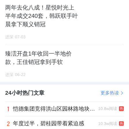
两年去化八成！星悦时光上
半年成交240套，韩跃联手叶
晨拿下顺义销冠
进深
07-03
臻澐开盘1年收回一半地价
款，王佳销冠拿到手软
进深
06-22
24小时热门文章
更多热读
恺德集团竞得洪山区园林路地块，引入贝好家C2M产品定位及营销服务
10.8w阅读
热
年度过半，碧桂园带着紧迫感
10.3w阅读
热