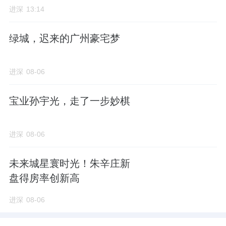
进深
13:14
绿城，迟来的广州豪宅梦
进深
08-06
宝业孙宇光，走了一步妙棋
进深
08-06
未来城星寰时光！朱辛庄新
盘得房率创新高
进深
08-06