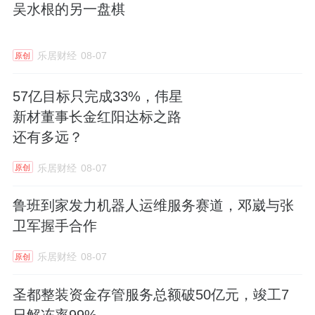
吴水根的另一盘棋
乐居财经
08-07
原创
57亿目标只完成33%，伟星
新材董事长金红阳达标之路
还有多远？
乐居财经
08-07
原创
鲁班到家发力机器人运维服务赛道，邓崴与张
卫军握手合作
乐居财经
08-07
原创
圣都整装资金存管服务总额破50亿元，竣工7
日解冻率99%