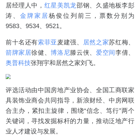
居经理人中，
红星美凯龙
邵钢、久盛地板李彭
涛、
金牌家居
杨俊位列前三，票数分别为
9583、9534、9521。
前十名还有
索菲亚
麦建强、
居然之家
苏红梅、
箭牌家居
徐健、
博洛尼
滕云侠、
爱空间
李倩、
奥普科技
张翔宇和居然之家刘飞。
评选活动由中国房地产业协会、全国工商联家
具装饰业商会共同指导，新浪财经、中房网联
合主办，紧扣主旋律，围绕“信念、笃行”两个
关键词，寻找发掘标杆的力量，推动泛地产行
业人才建设与发展。