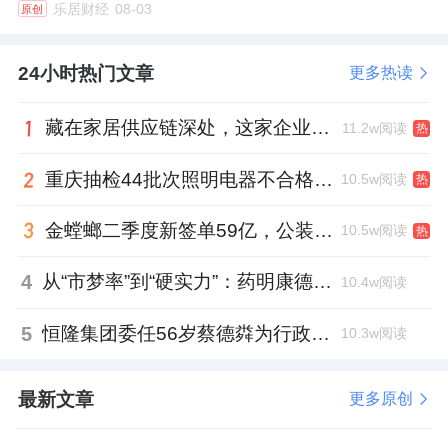
乐居财经
08-03
原创
24小时热门文章
更多热读
藏在家居供应链深处，这家企业正在悄悄转型
11.2w阅读
热
重庆抽检44批次照明电器不合格，木林森全资子公司被点名
10.5w阅读
热
金螳螂二季度新签单59亿，公装业务贡献逾八成
10.5w阅读
热
4
从“市梦率”到“硬实力”：药明康德如何用业绩填平2021年估值鸿沟？
10.4w阅读
5
恒隆集团委任56岁蔡德粦为行政总裁、年薪2052万港元，曾任星巴克中国CEO
10.3w阅读
最新文章
更多原创