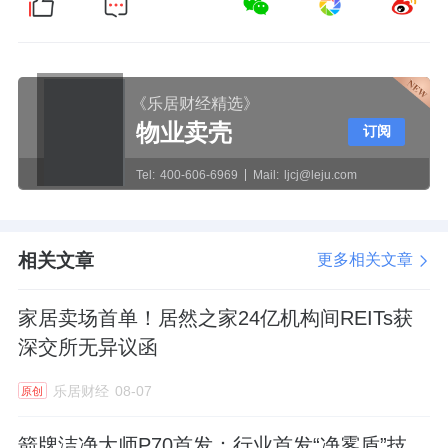
《乐居财经精选》
物业卖壳
订阅
Tel:
400-606-6969
Mail:
ljcj@leju.com
相关文章
更多相关文章
家居卖场首单！居然之家24亿机构间REITs获
深交所无异议函
乐居财经
08-07
原创
箭牌洁净大师P70首发：行业首发“净雾盾”技