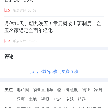
乐居财经
08-07
原创
月休10天、朝九晚五！章云树改上班制度，金
玉名家锚定全面年轻化
乐居财经
08-06
原创
评论
点击下载App参与更多互动
关注
地产圈
物业直通车
物业满意度
物业
家居
乐商
土地
视频
7*24
专题
精选