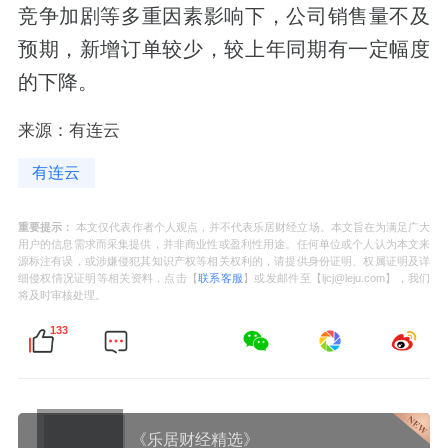
竞争加剧等多重因素影响下，公司销售量不及
预期，新增订单较少，较上年同期有一定幅度
的下降。
来源：有连云
有连云
重要提示：
本文仅代表作者个人观点，并不代表乐居财经立场。本文旨在为满足广大
用户的信息需求而采集提供，并非商业性或盈利性用途。任何单位或个人认为本文来
源标注有误，或涉嫌侵犯其知识产权等相关权利的，请提供身份证明、权属证明及详
细侵权情况证明等相关资料，点击【
联系客服
】或发邮件至【ljcj@leju.com】，我们
将及时审核处理。
133
《乐居财经精选》