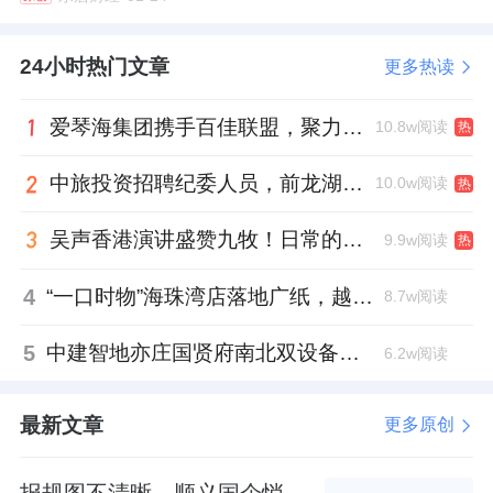
24小时热门文章
更多热读
爱琴海集团携手百佳联盟，聚力共拓存量商业新赛道
10.8w阅读
热
中旅投资招聘纪委人员，前龙湖副总裁胡若翔掌舵
10.0w阅读
热
吴声香港演讲盛赞九牧！日常的小锚点变成科技突破点！
9.9w阅读
热
4
“一口时物”海珠湾店落地广纸，越秀地产以“新鲜现制”商业新场景打造社区高品质生活
8.7w阅读
5
中建智地亦庄国贤府南北双设备平台，得房率创区域新高
6.2w阅读
最新文章
更多原创