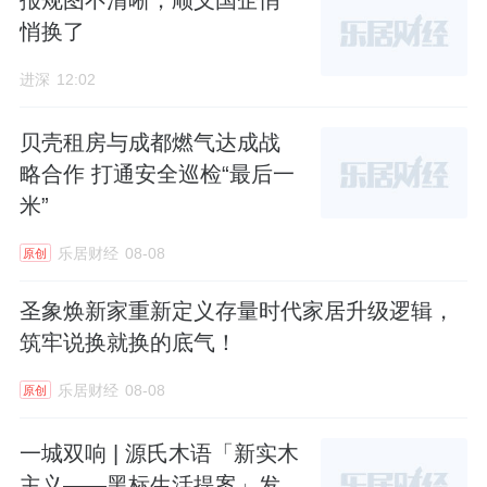
报规图不清晰，顺义国企悄
悄换了
进深
12:02
贝壳租房与成都燃气达成战
略合作 打通安全巡检“最后一
米”
乐居财经
08-08
原创
圣象焕新家重新定义存量时代家居升级逻辑，
筑牢说换就换的底气！
乐居财经
08-08
原创
一城双响 | 源氏木语「新实木
主义——黑标生活提案」发