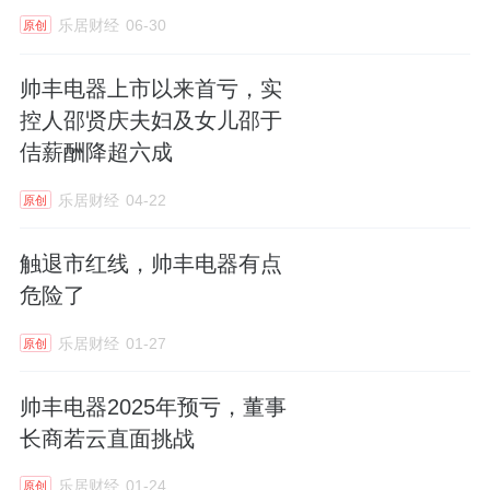
乐居财经
06-30
原创
帅丰电器上市以来首亏，实
控人邵贤庆夫妇及女儿邵于
佶薪酬降超六成
乐居财经
04-22
原创
触退市红线，帅丰电器有点
危险了
乐居财经
01-27
原创
帅丰电器2025年预亏，董事
长商若云直面挑战
乐居财经
01-24
原创