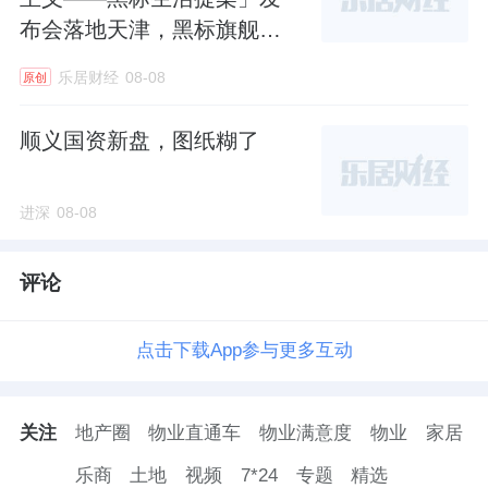
布会落地天津，黑标旗舰店
盛大启幕
乐居财经
08-08
原创
顺义国资新盘，图纸糊了
进深
08-08
评论
点击下载App参与更多互动
关注
地产圈
物业直通车
物业满意度
物业
家居
乐商
土地
视频
7*24
专题
精选