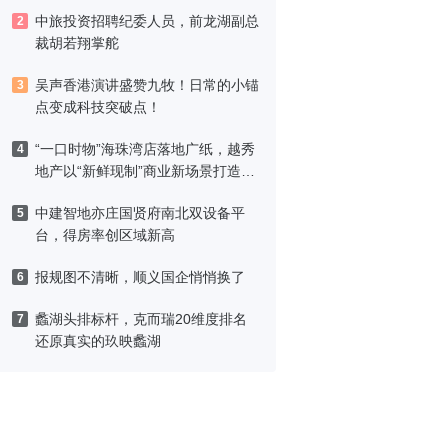
中旅投资招聘纪委人员，前龙湖副总
2
裁胡若翔掌舵
吴声香港演讲盛赞九牧！日常的小锚
3
点变成科技突破点！
“一口时物”海珠湾店落地广纸，越秀
4
地产以“新鲜现制”商业新场景打造社
区高品质生活
中建智地亦庄国贤府南北双设备平
5
台，得房率创区域新高
报规图不清晰，顺义国企悄悄换了
6
蠡湖头排标杆，克而瑞20维度排名
7
还原真实的玖映蠡湖