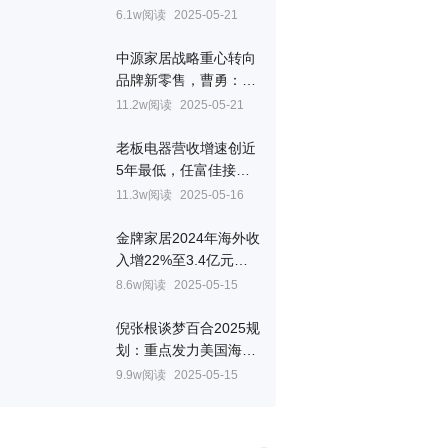
聚焦旧厨改造
6.1w阅读
2025-05-21
中源家居战略重心转向
品牌新零售，曹勇：跨
境电商营收增长55%至
11.2w阅读
2025-05-21
9亿
老板电器营收增速创近
5年最低，任富佳接班
总经理十年有余
11.3w阅读
2025-05-16
金牌家居2024年海外收
入增22%至3.4亿元，
整体厨柜贡献近六成营
8.6w阅读
2025-05-15
收
倪张根谈梦百合2025规
划：重点发力美国海外
电商，国内强化门店考
9.9w阅读
2025-05-15
核