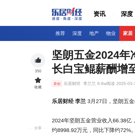
资讯
深度
推荐
深度
地产
物业
家居
坚朗五金2024
长白宝鲲薪酬增至
350
乐居财经
李兰兰
8.8w阅读
2025-03-
原创
收藏
乐居财经 李兰
3月27日，坚朗五金(0
2024年坚朗五金营业收入66.3
分享
约8998.92万元，同比下降约72%