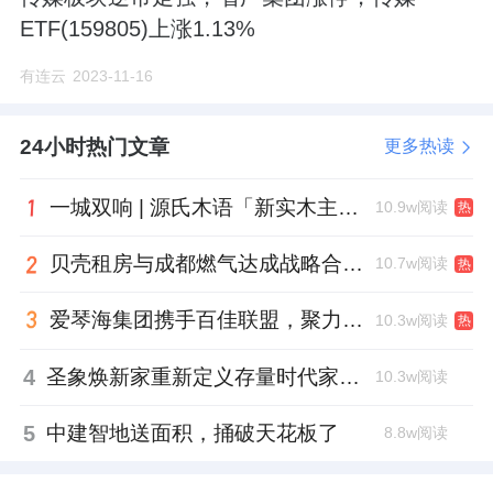
ETF(159805)上涨1.13%
有连云
2023-11-16
24小时热门文章
更多热读
一城双响 | 源氏木语「新实木主义——黑标生活提案」发布会落地天津，黑标旗舰店盛大启幕
10.9w阅读
热
贝壳租房与成都燃气达成战略合作 打通安全巡检“最后一米”
10.7w阅读
热
爱琴海集团携手百佳联盟，聚力共拓存量商业新赛道
10.3w阅读
热
4
圣象焕新家重新定义存量时代家居升级逻辑，筑牢说换就换的底气！
10.3w阅读
5
中建智地送面积，捅破天花板了
8.8w阅读