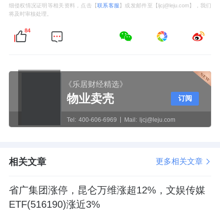
细侵权情况证明等相关资料，点击【
联系客服
】或发邮件至【ljcj@leju.com】，我们
将及时审核处理。
84
《乐居财经精选》
物业卖壳
订阅
Tel:
400-606-6969
Mail:
ljcj@leju.com
相关文章
更多相关文章
省广集团涨停，昆仑万维涨超12%，文娱传媒
ETF(516190)涨近3%