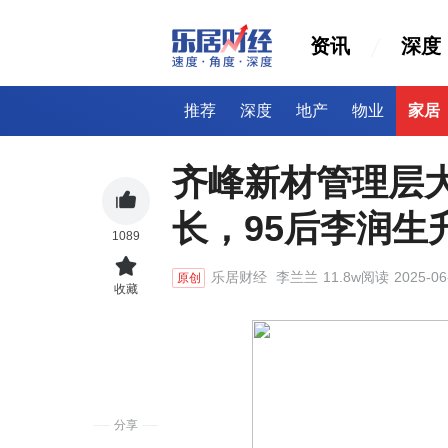
资讯
深度
推荐
深度
地产
物业
家居
齐峰新材管理层
长，95后李润生
1089
乐居财经
李兰兰
11.8w阅读
2025-06
原创
收藏
分享