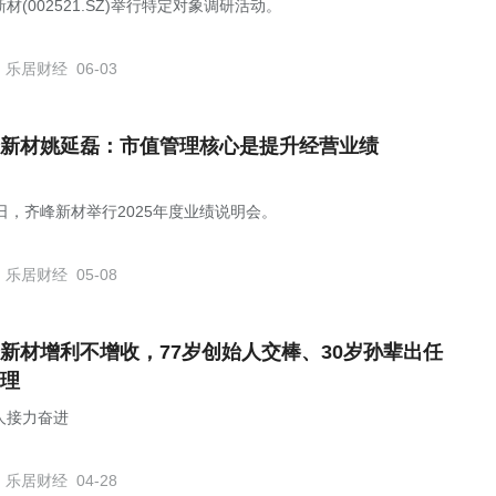
材(002521.SZ)举行特定对象调研活动。
乐居财经
06-03
新材姚延磊：市值管理核心是提升经营业绩
8日，齐峰新材举行2025年度业绩说明会。
乐居财经
05-08
新材增利不增收，77岁创始人交棒、30岁孙辈出任
理
人接力奋进
乐居财经
04-28