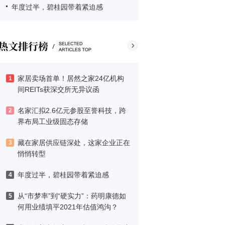
年度过半，碧桂园带着紧迫感
家居卖场首单！居然之家24亿机构
1
间REITs获深交所无异议函
名家汇拟2.6亿元参股至誉科技，跨
2
界布局工业级固态存储
藏在家居供应链深处，这家企业正在
3
悄悄转型
年度过半，碧桂园带着紧迫感
4
从“市梦率”到“硬实力”：药明康德如
5
何用业绩填平2021年估值鸿沟？