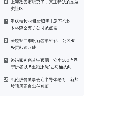
上海改善市场变了，真正稀缺的是这
6
类社区
重庆抽检44批次照明电器不合格，
7
木林森全资子公司被点名
金螳螂二季度新签单59亿，公装业
8
务贡献逾八成
终结家务痛苦链顶端：安华S80净界
9
守护者以“5重泡沫洗”让马桶从此免
刷洗
凯伦股份董事会迎半导体老将，新加
10
坡籍周正良出任独董