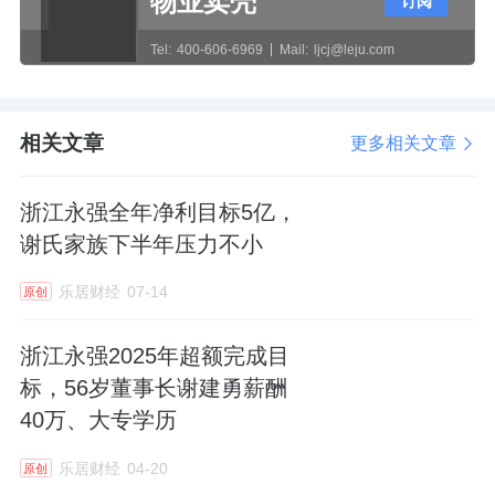
物业卖壳
订阅
若掀开业绩狂飙的面纱，会发现近亿元的征收
补偿款成为关键推手。
Tel:
400-606-6969
Mail:
ljcj@leju.com
据该公司于今年1月发布的公告，公司所拥有的
相关文章
更多相关文章
位于临海市水云塘的土地及厂房，根据城市建
设发展及规划需要，被临海市政府相关部门征
浙江永强全年净利目标5亿，
收，取得征收补偿款合计1.77亿元，上述资产
谢氏家族下半年压力不小
处置影响净利润增加约1.45亿元，占全年净利
润的31.4%。
乐居财经
07-14
原创
此外，受证券市场波动影响，浙江永强实现股
浙江永强2025年超额完成目
票投资收益及公允价值变动收益影响本报告期
标，56岁董事长谢建勇薪酬
40万、大专学历
净利润增加约1.68亿元。两项非经常性损益合
计影响利润3.13 亿元，撑起了净利润增幅的
乐居财经
04-20
原创