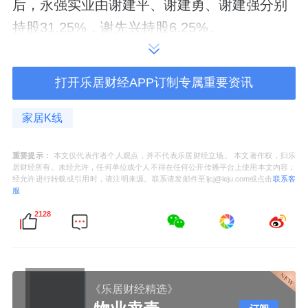
后，永强实业由谢建平、谢建勇、谢建强分别
持股31.25%，谢先兴持股6.25%。
此外，谢建勇、谢建强、谢建平还分别直接持
打开乐居财经APP订制专属重要资讯
有浙江永强6.21%、5.03%、4.5%股权，四人
通过直接和间接持股，合计持股比例接近
家居K线
54%，同为公司实际控制人。
重要提示：
本文仅代表作者个人观点，并不代表乐居财经立场。 本文著作权，归乐
居财经所有。未经允许，任何单位或个人不得在任何公开传播平台上使用本文内容；
经允许进行转载或引用时，请注明来源。联系请发邮件至ljcj@leju.com或点击
联系客
从财务影响来看，这笔近亿元的补偿款，对浙
服
江永强的业绩影响不小。2024年，该公司营收
2128
56.75亿元，同比增长17.33%；归属于上市公
司股东的净利润4.62亿元，同比增长
808.27%。
《乐居财经精选》