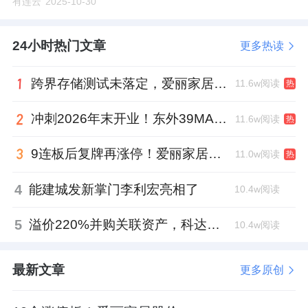
有连云
2025-10-30
24小时热门文章
更多热读
跨界存储测试未落定，爱丽家居复牌前自揭多重风险
11.6w阅读
热
冲刺2026年末开业！东外39MALL全球招商启幕，重构东直门商圈格局
11.6w阅读
热
9连板后复牌再涨停！爱丽家居市盈率318倍，跨界收购案尚未落地
11.0w阅读
热
4
能建城发新掌门李利宏亮相了
10.4w阅读
5
溢价220%并购关联资产，科达制造近75亿元重组被否
10.4w阅读
最新文章
更多原创