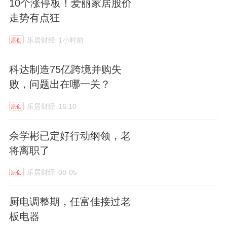
10个涨停板！爱丽家居股价
走势有点狂
乐居财经
1小时前
原创
科达制造75亿跨境并购失
败，问题出在哪一关？
乐居财经
16:10
原创
佘学彬已定好行动纲领，老
将离职了
乐居财经
08-05
原创
厨电调整期，任富佳接过老
板电器