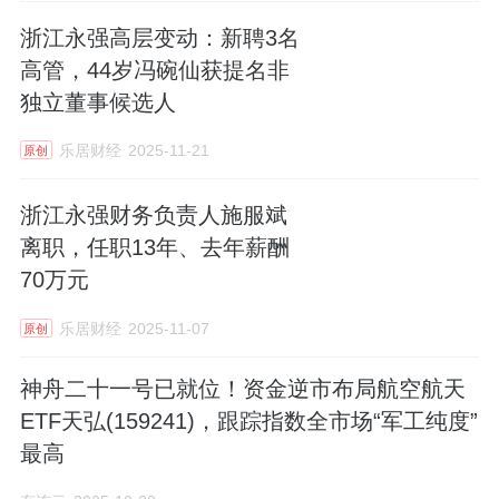
80%。
浙江永强高层变动：新聘3名
不过，尽管补偿款短期内美化了财务报表，但
高管，44岁冯碗仙获提名非
也埋下业绩波动隐患。
独立董事候选人
2023年浙江永强净利润仅0.51 亿元，2024年
乐居财经
2025-11-21
原创
暴增8倍的核心动力来自非经常性损益，而主营
浙江永强财务负责人施服斌
业务增长相对平稳。这种"靠拆迁吃饭"的模式
离职，任职13年、去年薪酬
难以持续。若剔除两项非经常性损益，2024年
70万元
主营业务净利润仅1.49亿元，同比增幅降至
乐居财经
2025-11-07
原创
192%，更接近行业平均水平。
神舟二十一号已就位！资金逆市布局航空航天
ETF天弘(159241)，跟踪指数全市场“军工纯度”
最高