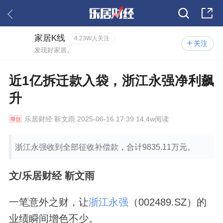
家居K线
4.23W人关注
关注
发现好家居。
近1亿拆迁款入袋，浙江永强净利飙
升
乐居财经
靳文雨 2025-06-16 17:39 14.4w阅读
浙江永强收到全部征收补偿款，合计9835.11万元。
文/乐居财经 靳文雨
一笔意外之财，让
浙江永强
（002489.SZ）的
业绩瞬间增色不少。