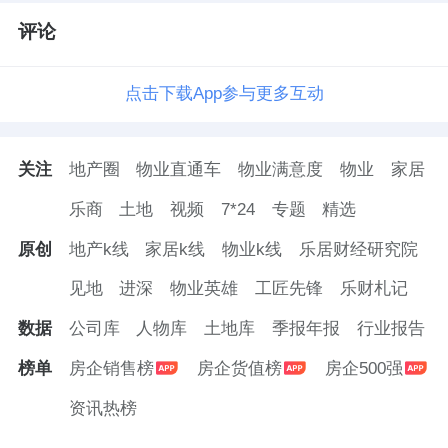
评论
点击下载App参与更多互动
关注
地产圈
物业直通车
物业满意度
物业
家居
乐商
土地
视频
7*24
专题
精选
原创
地产k线
家居k线
物业k线
乐居财经研究院
见地
进深
物业英雄
工匠先锋
乐财札记
数据
公司库
人物库
土地库
季报年报
行业报告
榜单
房企销售榜
房企货值榜
房企500强
资讯热榜