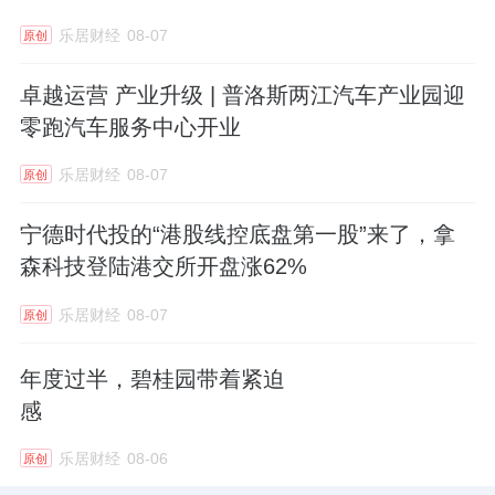
两端，增量空间较为可观。
乐居财经
08-07
原创
本文为IPO早知道原创
卓越运营 产业升级 | 普洛斯两江汽车产业园迎
零跑汽车服务中心开业
作者｜Stone Jin
乐居财经
08-07
原创
本文来源：IPO早知道
宁德时代投的“港股线控底盘第一股”来了，拿
来源：IPO早知道
森科技登陆港交所开盘涨62%
乐居财经
08-07
原创
年度过半，碧桂园带着紧迫
感
乐居财经
08-06
原创