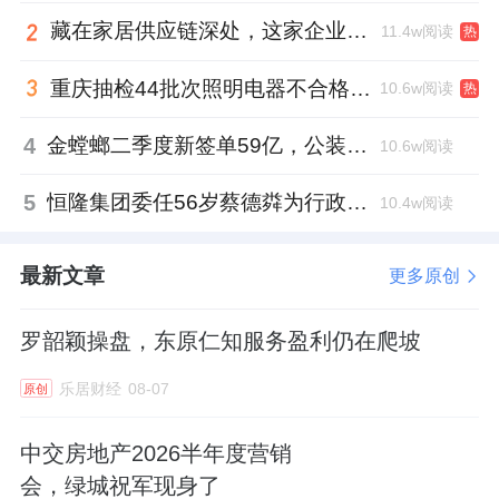
收分别为6.01亿元、7.27亿元和9.39亿元，复
藏在家居供应链深处，这家企业正在悄悄转型
11.4w阅读
热
合年增长率为25.0%；毛利分别为2.40亿元、
2.95亿元和3.64亿元，复合年增长率为
重庆抽检44批次照明电器不合格，木林森全资子公司被点名
10.6w阅读
热
23.3%；同期，云知声的毛利率则分别为
4
金螳螂二季度新签单59亿，公装业务贡献逾八成
10.6w阅读
39.9%、40.5%和38.8%。此外，云知声的经调
整净亏损率已从2022年的30.5%大幅收窄至
5
恒隆集团委任56岁蔡德粦为行政总裁、年薪2052万港元，曾任星巴克中国CEO
10.4w阅读
2024年的17.9%。
最新文章
更多原创
今年第一季度，云知声的营收继续保持约25%
的同比增长。
罗韶颖操盘，东原仁知服务盈利仍在爬坡
根据弗若斯特沙利文的资料，中国AI解决方案
乐居财经
08-07
原创
市场预计将从2024年的1,804亿元以36.7%的复
中交房地产2026半年度营销
合年增长率增加至2030年的11,749亿元，且
会，绿城祝军现身了
AGI解决方案的出现改变了各垂直行业的供需