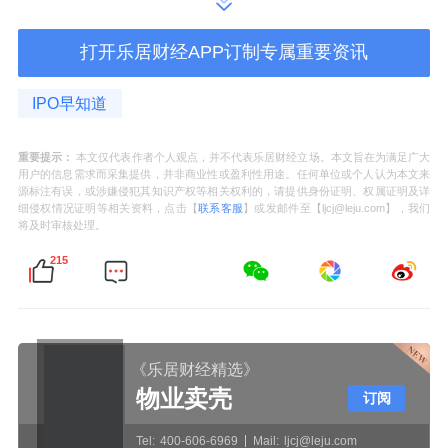
参数的自有大语言模型山海大模型。相较
UniCore，山海大模型具有更大的参数及数据规
打开乐居财经APP订制专属重要资讯
模、生成能力以及强大的多语言和基本知识能
IPO早知道
力。
于2024年6月MedBench评测中，山海大模型以
重要提示：
本文仅代表作者个人观点，并不代表乐居财经立场。本文旨在为满足广大
用户的信息需求而采集提供，并非商业性或盈利性用途。任何单位或个人认为本文来
综合得分82.2的成绩位列第一；在SuperCLUE
源标注有误，或涉嫌侵犯其知识产权等相关权利的，请提供身份证明、权属证明及详
细侵权情况证明等相关资料，点击【
联系客服
】或发邮件至【ljcj@leju.com】，我们
半年度报告中，山海大模型以总分72的成绩位
将及时审核处理。
居全球大模型第一梯队，理科能力国内第一，
215
文科能力国内第二。
在技术具有领先性的同时，云知声的商业化进
《乐居财经精选》
程亦较早即开始推进——譬如，2012年成为率
物业卖壳
订阅
先将深度学习算法应用于语音识别产品的公司
之一后，云知声持续推动卷积神经网络
Tel:
400-606-6969
Mail:
ljcj@leju.com