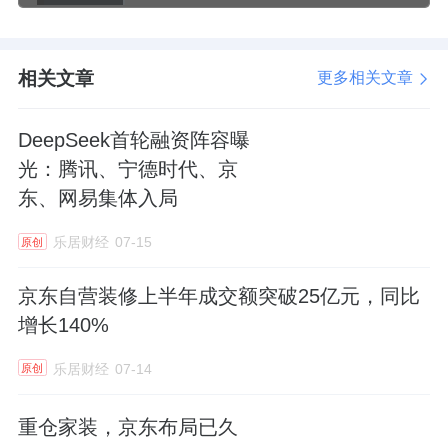
(CNN)、生成对抗网络(GAN)及强化学习(RL)等
先进AI算法的商业应用；同时，云知声亦是亚
相关文章
更多相关文章
洲最早将AI大语言模型商业化的公司之一。
2018年，云知声利用新兴的Transformer算法
DeepSeek首轮融资阵容曝
中获得WMT2018世界机器翻译技术评测前两
光：腾讯、宁德时代、京
名，并自此为广泛的垂直行业客户提供
东、网易集体入局
Transformer升级的AI解决方案。
乐居财经
07-15
原创
根据弗若斯特沙利文的资料，按2024年收入计
京东自营装修上半年成交额突破25亿元，同比
算，云知声是中国第四大AI解决方案提供商，
增长140%
且在年收入超过5亿元的企业中增长第二快。同
乐居财经
07-14
原创
年，按收入计算，云知声在中国生活AI解决方
案排名第三，在医疗AI服务及解决方案排名第
重仓家装，京东布局已久
四。