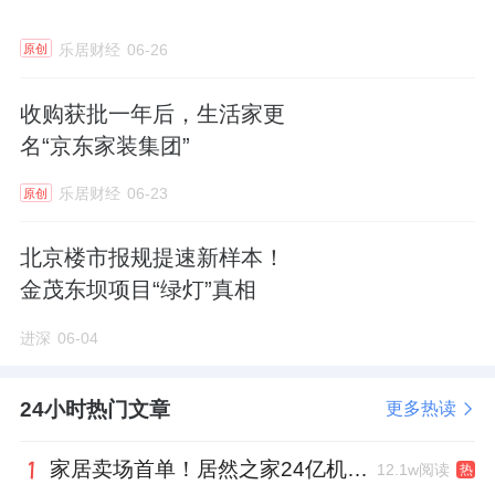
在客户战略上，云知声选择率先成功与各行业
乐居财经
06-26
原创
的头部企业合作（云知声称之为“灯塔客
收购获批一年后，生活家更
户”），譬如家电的
格力
、康养的平安科技、医
名“京东家装集团”
疗服务的北京协和医院、医保的
中国人保
等；
乐居财经
06-23
通过与早期灯塔客户的合作，云知声获得了这
原创
些垂直行业内的经验，包括高频次、代表性场
北京楼市报规提速新样本！
景，以及零散的长尾场景。尽管各个长尾场景
金茂东坝项目“绿灯”真相
单独发生的频率较低，但合并占有所有场景的
进深
06-04
大部分。这些经验反哺云知声能够快速识别常
见需求，开发有针对性的解决方案并加快部
24小时热门文章
更多热读
署。
家居卖场首单！居然之家24亿机构间REITs获深交所无异议函
12.1w阅读
财务数据方面。2022年至2024年，云知声的营
热