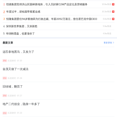
恺德集团竞得洪山区园林路地块，引入贝好家C2M产品定位及营销服务
10.8w阅读
热
年度过半，碧桂园带着紧迫感
10.3w阅读
热
恒隆集团委任56岁蔡德粦为行政总裁、年薪2052万港元，曾任星巴克中国CEO
8.8w阅读
热
4
深圳新世界集团，又添新愁
5.9w阅读
5
华润刚需盘，也要涨价了
4.9w阅读
最新文章
更多原创
这匹拿地黑马，又发力了
乐居财经
07-30
原创
金茂又做了一次减法
乐居财经
07-28
原创
旧绿城，翻页了
乐居财经
07-27
原创
地产二代创业，隐身一年多了
乐居财经
07-23
原创