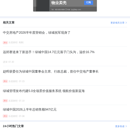
物业卖壳
订阅
Tel:
400-606-6969
Mail:
ljcj@leju.com
相关文章
更多相关文章
中交房地产2026半年度营销会，绿城祝军现身了
乐居财经
刚刚
原创
远郊赛道来了新选手！绿城中国14.7亿元落子门头沟，溢价16.7%
进深
07-30
赵晖获委任为绿城中国董事会主席、行政总裁，曾任中交地产董事长
乐居财经
07-23
原创
绿城管理发布代建5.0全场景价值服务系统 领航价值新蓝海
乐居财经
07-10
原创
绿城中国2026上半年总销售额947亿元
乐居财经
07-08
原创
24小时热门文章
更多热读