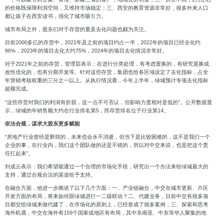
的价格既保障利润空间，又维持市场稳定；三、西安的教育资源非常好，很多外来人口
都让孩子在西安读书，强化了城市吸引力。
城市布局之外，股东们对于存货的量及去化问题也颇为关注。
目前
2000
多亿的存货中，
2021
年及之前的项目约占一半，
2022
年的项目已经去化约
96%
，
2023
年的项目去化大约
75%
，
2024
年的项目去化情况非常好。
对于
2021
年之前的存货，管理层表示：在进行分类处理，有考虑置换的，有研究退换或
改性优化的，也有分期开发等。针对这些存货，集团也给各区域设定了去化指标，占全
年营销考核权重的三分之一以上。从执行情况看，今年上半年，绿城预计专项去化指标
超额完成。
“这些存货对我们的利润有折损，这一点不可否认，但影响力度相对是低的”。公开数据显
示，
绿城的年销售额大约在行业排名第
5
，而存货排名位于行业第
14
。
依法合规，谋求大股东更多赋能
“房地产行业曾经是辉煌的，未来也会永不消逝，但当下是比较困难的，这不是我们一个
企业的事，在行业内，我们这个团队做的还是不错的，所以对中交来说，也是把这个责
任扛起来”。
刘成云表示：我们希望能通过一个合理的市场化手段，研究出一个办法来给绿城最大的
支持，通过合规合法的渠道给予支持。
在融合方面，他进一步阐述了以下几个方面：一、产业链融合，中交在城市更新、片区
开发方面的布局，将来如何跟绿城进行一二级联动？二、代建业务，目前中交有很多项
目都交给绿城来做代建了，在市场化的原则上，已经形成了很多案例；三、探索和思考
海外机遇，中交在海外有159个国家或地区有布局，其中东南亚、中东等华人聚集的地