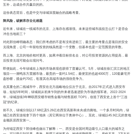
互补，达成合作共赢目的的。
这份表态背后，也是中交与绿城深度融合的战略考量。
降风险，破解库存去化难题
近年来，绿城在一线城市的北京、上海存在感渐强。未来这些城市战役怎么打？是否会
冲击当地前三？
对此郭佳峰明确表态：我们所考虑的不是有没有进前三，最主要的考量点是项目的安全
兑现角度，公司一年留给投资的钱虽然是一个变数，但基本也是一定范围里的常数。
而上海、北京的地价相对更高，如果冲着目标排名去，对公司投资资源的占用提高，最
后投资兑现可能会出现问号。
即便如此，今年绿城在上海的市场表现也获得了普遍认可。
5
月，绿城在徐汇滨江的地王
项目——潮鸣东方震撼市场，最贵的一套约
1.54
亿，最便宜的也超
4000
万，
120
套豪宅开
盘秒罄，揽金约
70
亿，彰显其在高端市场的强劲竞争力。
在其重仓的二线城市中，西安在北方战略地位仅次于北京。自
2017
年正式进入西安市
场，短短
5
年时间，绿城就从初来乍到的外来者迅速进阶为市场的领军者。
2022-2024
年，绿城连续
3
年蝉联西安楼市销售金额与销售面积
TOP1
，创造了西安史上首个“三连
冠”的纪录。
前不久，绿城分别以
17.68
亿及
5.26
亿在西安高新和未央成功摘地。一个多月时间内，绿
城已在西安连续拿下四个地块（其它两块位于奥体中心）。至此，绿城以
45.9
亿元的拿地
金额跃居西安第一。
为何锚定西安？郭佳峰也做出了解释：一、西安是全国对周边吸引人口最大的城市之
一，可以吸引到甘肃、青海、新疆三省的客户，地域优势明显；二、房价不高，
2
万左右