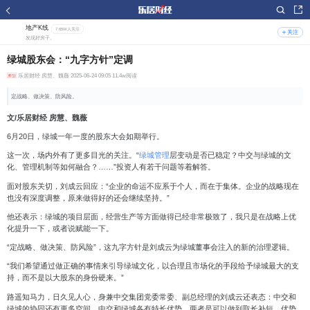
地产K线
7.65W人关注
关注
发现好房子。
绿城股东会：“九字方针”定调
乐居财经
房慧、魏薇 2025-06-24 09:05 11.4w阅读
定战略、做决策、防风险。
文/乐居财经 房慧、魏薇
6
月
20
日，绿城一年一度的股东大会如期举行。
这一次，场内外有了更多目光的关注。“
绿城管理
层变动是否已稳定？中交与绿城的文
化、管理机制等如何融合？……”投资人有若干问题等着解答。
面对股东关切，刘成云回应：“企业的命运不应系于个人，而在于集体。企业的战略现在
也没有深度调整，原来做得好的还会继续坚持。”
他还表示：绿城的项目层面，经营生产等方面做得已经非常极致了，我只是在战略上优
化提升一下，或者说赋能一下。
“定战略、做决策、防风险”
，这九字方针是刘成云为绿城董事会注入的新的治理逻辑。
“我们希望通过做正确的事情来引导绿城文化，以合理且市场化的手段给予绿城最大的支
持，而不是以大股东的身份硬来。”
路遥知马力，日久见人心，身兼中交集团党委常委、副总经理的刘成云还表态：中交和
绿城的协同还有更多空间，中交和绿城各有特长优势，
两者是可以做到取长补短，优势