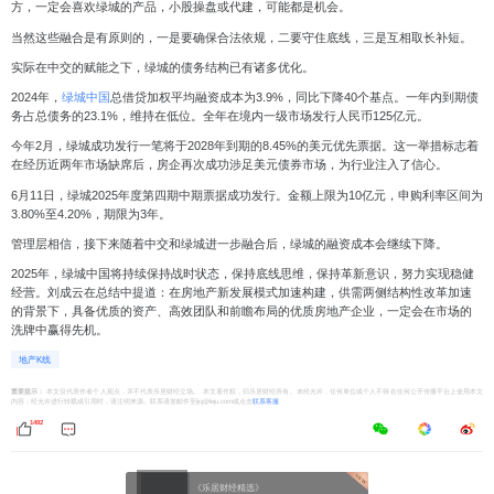
方，一定会喜欢绿城的产品，小股操盘或代建，可能都是机会。
当然这些融合是有原则的，
一是要确保合法依规，二要守住底线，三是互相取长补短。
实际在中交的赋能之下，绿城的债务结构已有诸多优化。
2024
年，
绿城中国
总借贷加权平均融资成本为
3.9
%
，同比下降
40
个基点。一年内到期债
务占总债务的
23.1%
，维持在低位。全年在境内一级市场发行人民币
125
亿元。
今年
2
月，绿城成功发行一笔将于
2028
年到期的
8.45%
的美元优先票据。这一举措标志着
在经历近两年市场缺席后，房企再次成功涉足美元债券市场，为行业注入了信心。
6
月
11
日，绿城
2025
年度第四期中期票据成功发行。金额上限为
10
亿元，申购利率区间为
3.80%
至
4.20%
，期限为
3
年。
管理层相信，接下来随着中交和绿城进一步融合后，绿城的融资成本会继续下降。
2025
年，绿城中国将持续保持战时状态，保持底线思维，保持革新意识，努力实现稳健
经营。刘成云在总结中提道：在房地产新发展模式加速构建，供需两侧结构性改革加速
的背景下，具备优质的资产、高效团队和前瞻布局的优质房地产企业，一定会在市场的
洗牌中赢得先机。
地产K线
重要提示：
本文仅代表作者个人观点，并不代表乐居财经立场。 本文著作权，归乐居财经所有。未经允许，任何单位或个人不得在任何公开传播平台上使用本文
内容；经允许进行转载或引用时，请注明来源。联系请发邮件至ljcj@leju.com或点击
联系客服
1492
《乐居财经精选》