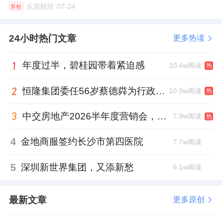
乐居财经
07-24
原创
24小时热门文章
更多热读
年度过半，碧桂园带着紧迫感
10.4w阅读
热
恒隆集团委任56岁蔡德粦为行政总裁、年薪2052万港元，曾任星巴克中国CEO
10.0w阅读
热
中交房地产2026半年度营销会，绿城祝军现身了
7.9w阅读
热
4
金地商服签约长沙市第四医院
7.7w阅读
5
深圳新世界集团，又添新愁
6.1w阅读
最新文章
更多原创