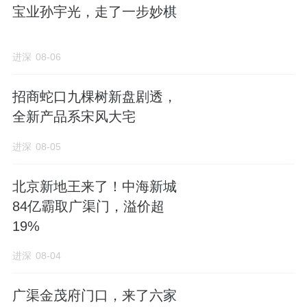
宝业孙宇光，走了一步妙棋
进深
08-06
招商蛇口九棵树新盘剧透，
全新产品系宋风大宅
进深
08-05
北京新地王来了！中海新城
84亿霸取广渠门，溢价超
19%
进深
08-04
广渠金茂府门口，来了六家