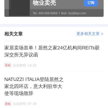
物业卖壳
订阅
Tel:
400-606-6969
Mail:
ljcj@leju.com
相关文章
更多相关文章
家居卖场首单！居然之家24亿机构间REITs获
深交所无异议函
乐居财经
14:23
原创
NATUZZI ITALIA登陆居然之
家北四环店，意大利驻华大
使等现场致辞
乐居财经
07-30
原创