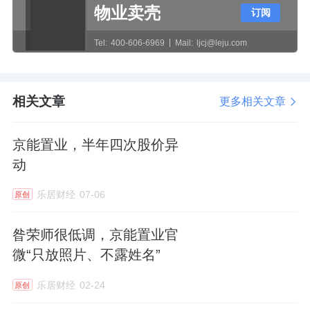
目前，公司锡林郭勒盟防风治沙150万千瓦在
物业卖壳
订阅
建项目预计将在2025年内分批并网投运，另储
Tel:
400-606-6969
Mail:
ljcj@leju.com
备有广东汕头600万千瓦海上风电、承德绿电
进京、北京门头沟抽水蓄能等优质项目，该行
预计其2025-2027年新增装机或将维持在100-
相关文章
更多相关文章
150万千瓦，在136号文为行业注入机遇与挑战
的新时代下，公司绿电资产盈利有望保持平稳
京能置业，半年四次股价异
动
增长。
乐居财经
07-06
原创
风险提示：气电上网电价下调;天然气成本大幅
上行;风光装机不及预期;电量电价大幅下降
昝荣师很低调，京能置业官
微“只放照片、不露姓名”
来源：智通财经网
乐居财经
02-24
原创