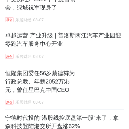
会，绿城祝军现身了
乐居财经
08-07
原创
卓越运营 产业升级 | 普洛斯两江汽车产业园迎
零跑汽车服务中心开业
乐居财经
08-07
原创
恒隆集团委任56岁蔡德粦为
行政总裁、年薪2052万港
元，曾任星巴克中国CEO
乐居财经
08-07
原创
宁德时代投的“港股线控底盘第一股”来了，拿
森科技登陆港交所开盘涨62%