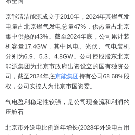
布全国
京能清洁能源成立于2010年，2024年其燃气发
电量占北京燃气发电总量47%，供热量占北京
集中供热的43%。截至2024年底，公司累计装
机容量17.4GW，其中风电、光伏、气电装机
分别为6.9、5.3、4.8GW。公司控股股东北京
能源集团为北京市政府出资设立的国有独资公
司，截至2024年底
京能集团
持有公司68.68%股
权，公司实控人为北京市国资委。
气电盈利稳定性较强，是公司现金流和利润的
压舱石
北京市外送电比例逐年增长(2023年外送电占用