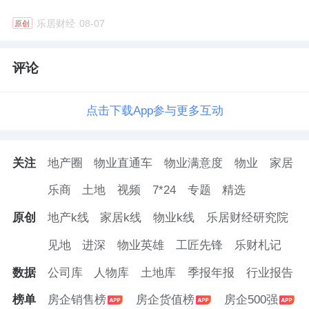
乐居财经
08-07
原创
评论
点击下载App参与更多互动
关注
地产圈
物业直通车
物业满意度
物业
家居
乐商
土地
视频
7*24
专题
精选
原创
地产k线
家居k线
物业k线
乐居财经研究院
见地
进深
物业英雄
工匠先锋
乐财札记
数据
公司库
人物库
土地库
季报年报
行业报告
榜单
房企销售榜
房企货值榜
房企500强