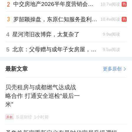
中交房地产2026半年度营销会，绿城祝军现身了
10.7w阅读
热
罗韶颖操盘，东原仁知服务盈利仍在爬坡
10.4w阅读
热
4
星河湾旧改博弈，太复杂了
9.9w阅读
5
北京：父母赠与成年子女房屋，不再核验子女的购房资格
9.5w阅读
最新文章
更多原创
贝壳租房与成都燃气达成战
略合作 打通安全巡检“最后一
米”
乐居财经
1小时前
原创