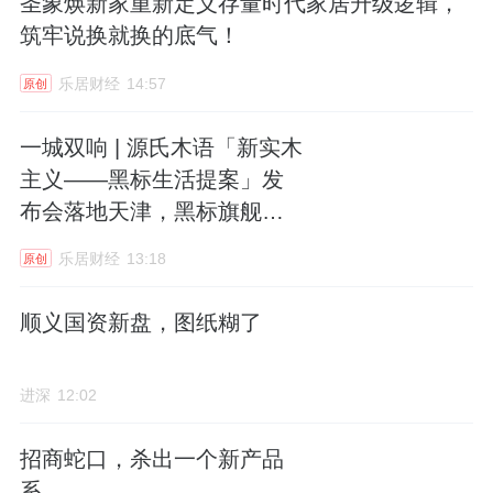
圣象焕新家重新定义存量时代家居升级逻辑，
筑牢说换就换的底气！
乐居财经
14:57
原创
一城双响 | 源氏木语「新实木
主义——黑标生活提案」发
布会落地天津，黑标旗舰店
盛大启幕
乐居财经
13:18
原创
顺义国资新盘，图纸糊了
进深
12:02
招商蛇口，杀出一个新产品
系