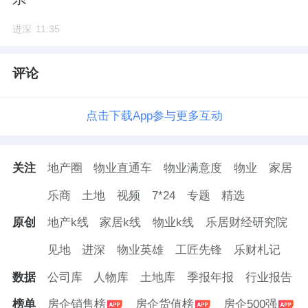
进深
11:35
评论
点击下载App参与更多互动
关注
地产圈
物业直通车
物业满意度
物业
家居
乐商
土地
视频
7*24
专题
精选
原创
地产k线
家居k线
物业k线
乐居财经研究院
见地
进深
物业英雄
工匠先锋
乐财札记
数据
公司库
人物库
土地库
季报年报
行业报告
榜单
房企销售榜
房企货值榜
房企500强