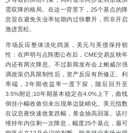
需双降的格局。在这一背景下，25个基点的降
息旨在避免失业率短期内过快攀升，而非开启
激进宽松。
市场反应整体淡化鸽派，美元与美债保持韧
性：在声明与点阵图公布后，CME交易反映年
内还有两次降息。不过新闻发布会上鲍威尔强
调政策仍具限制性后，资产反应有所修正。利
率端，2年期收益率一度下探，随后回升至
3.5%附近;10年期基本稳定在4.0%上下，曲线
倒挂小幅收敛但未出现单边陡峭化。美元指数
在议息夜快速收复跌幅，黄金抽高回落。该行
维持年内仅剩一次降息，幅度25个基点，最可
能落点在12月会议的判断，除非就业市场出现