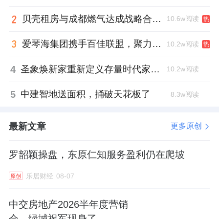
贝壳租房与成都燃气达成战略合作 打通安全巡检“最后一米”
10.6w阅读
热
“传统中介在遇到查封时，大多选择协助解约；
而我们的逻辑是交易促成，通过系统性的预警
爱琴海集团携手百佳联盟，聚力共拓存量商业新赛道
10.2w阅读
热
和处置能力，把‘死单'救活。”贝壳成都交易负
4
圣象焕新家重新定义存量时代家居升级逻辑，筑牢说换就换的底气！
10.2w阅读
责人张天生表示。
5
中建智地送面积，捅破天花板了
8.3w阅读
据了解，2025年6月，贝壳成都上线“房款安
最新文章
更多原创
全，平台兜底”服务承诺，构建识别、拦截、兜
底三重防线。2026年2月，贝壳成都进一步升
罗韶颖操盘，东原仁知服务盈利仍在爬坡
级风控能力，搭建风险监测直连预警系统，每
乐居财经
08-07
原创
日全量排查查封等交易风险，实现“预警—核实
—处置—闭环”的全流程管控。
中交房地产2026半年度营销
会，绿城祝军现身了