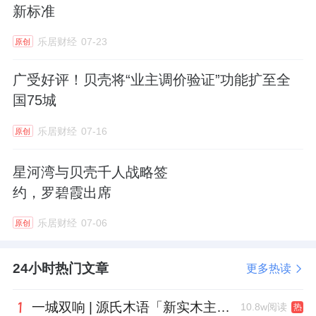
新标准
从12月22日危机爆发到25日圆满解决，仅用3
天时间，房屋解封、银行卡解冻同步完成。买
乐居财经
07-23
原创
卖双方顺利办结过户、取证、抵押手续，青年
广受好评！贝壳将“业主调价验证”功能扩至全
夫妻如愿拿到房产证。
国75城
“本来以为婚房要泡汤了，没想到3天就解决
乐居财经
07-16
原创
了。”买方表示，“如果不是平台介入，我们自
星河湾与贝壳千人战略签
己根本不知道怎么处理。”
约，罗碧霞出席
风险处置：从“兜底”到“促成”
乐居财经
07-06
原创
这起案例并非孤例。作为西部房产交易重镇，
24小时热门文章
成都市场兼具本地换房与外来置业需求，交易
更多热读
场景复杂，查封、抵押、隐性债务等风险贯穿
一城双响 | 源氏木语「新实木主义——黑标生活提案」发布会落地天津，黑标旗舰店盛大启幕
10.8w阅读
热
签约至过户全流程。