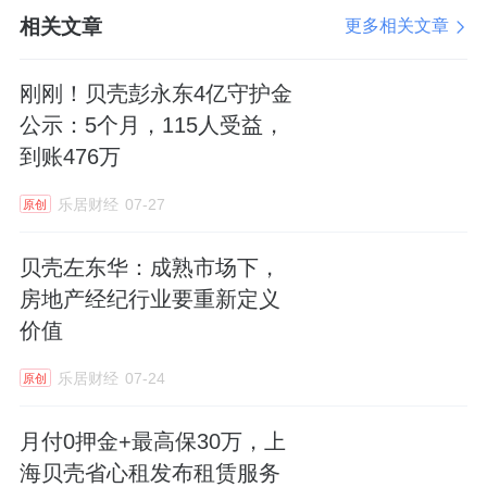
高频跟进，闭环管控。在等待期间，团队保持
相关文章
更多相关文章
高频跟进：签约经理每两小时进行一次查档，
刚刚！贝壳彭永东4亿守护金
确定房屋是否解封，金融顾问与执行法官助理
公示：5个月，115人受益，
持续沟通，权证专员多次赴房管局窗口核实状
到账476万
态。
乐居财经
07-27
原创
12月25日早上，房屋查封状态正式解除，历经
波折顺利过户。然而，正当权证专员对接监管
贝壳左东华：成熟市场下，
银行划款时，业主接收首付款的银行卡因法院
房地产经纪行业要重新定义
价值
流程仍处于冻结状态。
乐居财经
07-24
原创
金融顾问双线并行，一方面沟通法院补提解冻
材料，另一方面协调放款银行做好划款准备，
月付0押金+最高保30万，上
最终成功解冻银行卡。
海贝壳省心租发布租赁服务