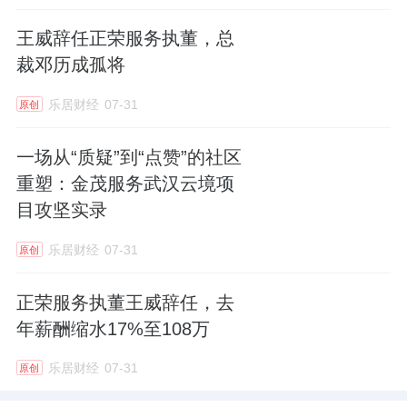
花+定制兰花logo”的改造方案。从需求发现到
王威辞任正荣服务执董，总
方案落地，全部由一线员工自主完成。
裁邓历成孤将
类似的案例在项目中并非孤例：原本只在地下
乐居财经
07-31
原创
车库使用的高纤清洁机器人，被主动扩展到地
一场从“质疑”到“点赞”的社区
面区域，既解决了大理石地面清扫难的问题，
重塑：金茂服务武汉云境项
又提升了科技设备的使用效率；容易枯死的树
目攻坚实录
穴被改造为防水布+挡泥板+观赏性树皮的组合
美观提升方案，提升了归家动线的仪式感；对
乐居财经
07-31
原创
标高端商场升级“机器人之家”标识；洞察养宠
正荣服务执董王威辞任，去
业主需求场景采购专业宠物拾便器……
年薪酬缩水17%至108万
乐居财经
07-31
原创
这些“没人要求”的改变，反映出金茂服务管理