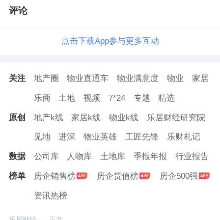
理念的一个根本转变：从“要求员工做什么”到
评论
“激发员工想做什么”。当一线员工开始主动追
求品质、主动解决问题，高品质服务的“最后一
点击下载App参与更多互动
公里”才算真正打通。
关注
地产圈
物业直通车
物业满意度
物业
家居
这也是整个物业管理行业值得深思的问题：企
业的服务体系能否让一线员工有“主人感”而非
乐商
土地
视频
7*24
专题
精选
“工具感”？能否让员工有动力去发现问题而非
原创
地产k线
家居k线
物业k线
乐居财经研究院
被动执行指令？
见地
进深
物业英雄
工匠先锋
乐财札记
透明化运营，建立信任的制度化路径
数据
公司库
人物库
土地库
季报年报
行业报告
榜单
房企销售榜
房企货值榜
房企500强
高品质物业服务面临的一个深层挑战是信任成
本。业主的质疑往往源于“物业做了什么、怎么
资讯热榜
做的、凭什么这么贵”的信息不透明。传统的
乐居财经
正文