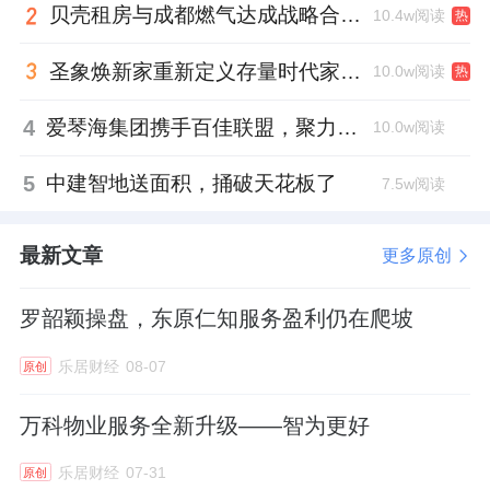
贝壳租房与成都燃气达成战略合作 打通安全巡检“最后一米”
10.4w阅读
热
总部制定，但服务体验的真正交付者，是直面
业主日常的管家、保洁、工程和秩序人员。再
圣象焕新家重新定义存量时代家居升级逻辑，筑牢说换就换的底气！
10.0w阅读
热
完美的体系，如果无法被一线的员工理解和执
4
爱琴海集团携手百佳联盟，聚力共拓存量商业新赛道
10.0w阅读
行，就是空中楼阁。
5
中建智地送面积，捅破天花板了
7.5w阅读
世园金茂府最值得关注的创新，恰恰是来自最
基层的业务负责人和员工。
最新文章
更多原创
罗韶颖操盘，东原仁知服务盈利仍在爬坡
乐居财经
08-07
项目归家大堂原道闸品质感较低，与府系调性
原创
不匹配。环境条线负责人主动发现问题，自发
万科物业服务全新升级——智为更好
性地在主流社媒平台搜寻案例，结合项目“兰
乐居财经
07-31
花”主题视觉元素，最终确定了“透明花箱+仿真
原创