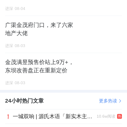
嗅觉记忆——兼顾了孕妇、儿童需求、以多样
进深
08-04
温和香型配置的电梯大堂香薰系统。
广渠金茂府门口，来了六家
地产大佬
这些不是简单的“物资配置清单”，而是基于真
进深
08-03
实生活场景的“解决方案集合”。每一个物品的
引入，都源于一线员工对业主日常痛点的真实
金茂满昱预售价站上9万+，
观察和反复验证。这正是金茂服务“金府九礼”
东坝改善盘正在重新定价
体系的核心方法——用场景思维替代职能思
进深
08-03
维，用客户视角替代管理视角。
24小时热门文章
更多热读
一线员工驱动，打通
高品质物业
服务的“最后一
公里”
一城双响 | 源氏木语「新实木主义——黑标生活提案」发布会落地天津，黑标旗舰店盛大启幕
10.6w阅读
热
在物业管理行业，战略规划和标准体系往往由