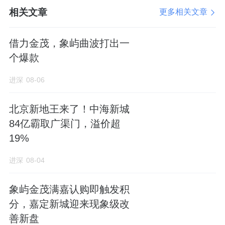
“动线”，而不是被职能部门切割的孤立场景。
相关文章
更多相关文章
世园金茂府的“金府九礼”体系，采用的是“客户
借力金茂，象屿曲波打出一
视角+归家动线”的设计逻辑。项目团队沿着业
个爆款
主从进入社区大门到回到家中这一完整的“归家
动线”，逐一识别触点和痛点，并配置相应的服
进深
08-06
务解决方案。
北京新地王来了！中海新城
84亿霸取广渠门，溢价超
在归家大堂，业主可以看到：解决“拎重物回
19%
家”痛点的便民手推购物车；应对青岛多变天气
进深
08-04
的定制专属雨伞；随季节更替的柠檬茶饮与大
麦茶；集办公用品、医药品、多功能充气充电
象屿金茂满嘉认购即触发积
分，嘉定新城迎来现象级改
设备、老花镜、针线盒、AED、擦鞋机于一体
善新盘
的“便民百宝箱”；以及为每次归家创造的专属