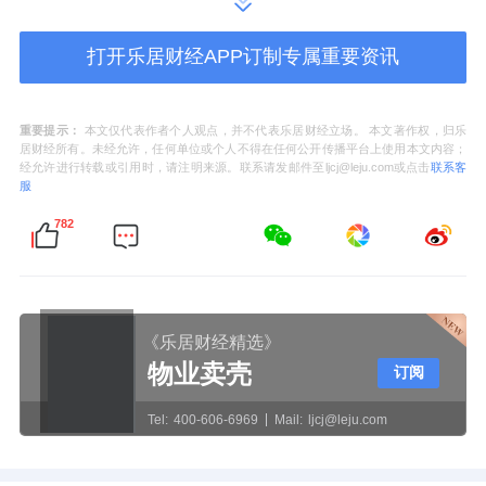
运营）、被尊重（人员稳定、主动解决问
打开乐居财经APP订制专属重要资讯
题）。
这五重需求，构成了“金府九礼”服务体系的原
重要提示：
本文仅代表作者个人观点，并不代表乐居财经立场。 本文著作权，归乐
居财经所有。未经允许，任何单位或个人不得在任何公开传播平台上使用本文内容；
点。它告诉我们一个朴素的行业道理：高品质
经允许进行转载或引用时，请注明来源。联系请发邮件至ljcj@leju.com或点击
联系客
服
服务不是物业企业“想给什么”，而是客户“真正
782
需要什么”。
从触点体验到场景思维，服务设计的深层转变
《乐居财经精选》
传统的物业服务设计，往往是“职能导向”的
物业卖壳
订阅
——保洁负责扫地、工程负责维修、秩序负责
站岗。这种分工固然高效，却容易陷入“各自为
Tel:
400-606-6969
Mail:
ljcj@leju.com
政”的碎片化困境。业主的体验是一条连续的