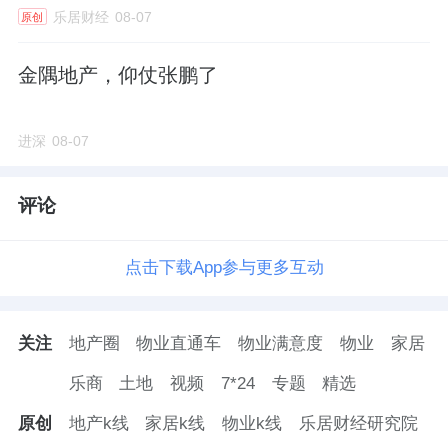
乐居财经
08-07
原创
金隅地产，仰仗张鹏了
进深
08-07
评论
点击下载App参与更多互动
关注
地产圈
物业直通车
物业满意度
物业
家居
乐商
土地
视频
7*24
专题
精选
原创
地产k线
家居k线
物业k线
乐居财经研究院