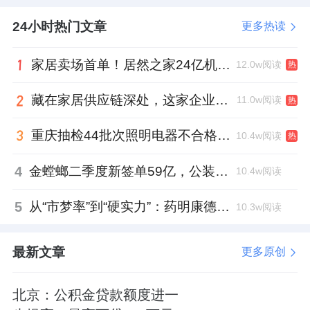
24小时热门文章
更多热读
家居卖场首单！居然之家24亿机构间REITs获深交所无异议函
12.0w阅读
热
藏在家居供应链深处，这家企业正在悄悄转型
11.0w阅读
热
重庆抽检44批次照明电器不合格，木林森全资子公司被点名
10.4w阅读
热
4
金螳螂二季度新签单59亿，公装业务贡献逾八成
10.4w阅读
5
从“市梦率”到“硬实力”：药明康德如何用业绩填平2021年估值鸿沟？
10.3w阅读
最新文章
更多原创
北京：公积金贷款额度进一