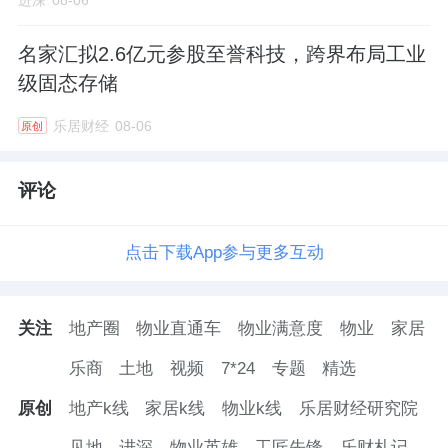
名家汇拟2.6亿元参股至誉科技，跨界布局工业
级固态存储
乐居财经
08-06
原创
评论
点击下载App参与更多互动
关注
地产圈
物业直通车
物业满意度
物业
家居
乐商
土地
视频
7*24
专题
精选
原创
地产k线
家居k线
物业k线
乐居财经研究院
见地
进深
物业英雄
工匠先锋
乐财札记