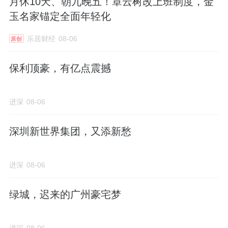
月休10天、朝九晚五！章云树改上班制度，金
玉名家锚定全面年轻化
乐居财经
08-06
原创
保利顶豪，有亿点震撼
进深
08-06
深圳新世界集团，又添新愁
进深
08-06
绿城，迟来的广州豪宅梦
进深
08-06