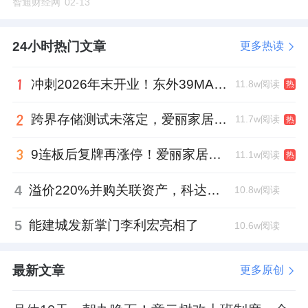
智通财经网
02-13
24小时热门文章
更多热读
冲刺2026年末开业！东外39MALL全球招商启幕，重构东直门商圈格局
11.8w阅读
热
跨界存储测试未落定，爱丽家居复牌前自揭多重风险
11.7w阅读
热
9连板后复牌再涨停！爱丽家居市盈率318倍，跨界收购案尚未落地
11.1w阅读
热
4
溢价220%并购关联资产，科达制造近75亿元重组被否
10.8w阅读
5
能建城发新掌门李利宏亮相了
10.6w阅读
最新文章
更多原创