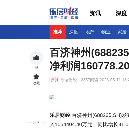
资讯
深度
推荐
深度
地产
物业
家居
百济神州(6882
净利润160778.
15
乐居财经
2357阅读
2026-05-11 18:
原创
收藏
乐居财经
百济神州(688235.S
分享
入1054404.40万元，同比增长31