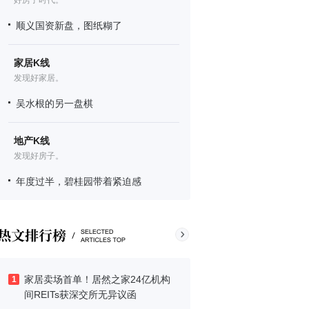
好房子时代。
顺义国资新盘，图纸糊了
家居K线
发现好家居。
吴水根的另一盘棋
地产K线
发现好房子。
年度过半，碧桂园带着紧迫感
家居卖场首单！居然之家24亿机构
1
间REITs获深交所无异议函