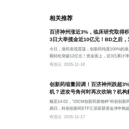
相关推荐
百济神州涨近3%，临床研究取得积极
3日大举揽金近10亿元！BD之后
今日，港药表现震荡，创新药纯度100%的港股
额轻松突破12亿元！资金面上，近3日累计
有连云
2025-11-18
创新药缩量回调！百济神州跌超3%，
机？进攻号角何时再次吹响？机构
截至14:02，“20CM创新药新物种”科创创
易日，科创创新药ETF汇添富获资金净申购超
有连云
2025-11-17