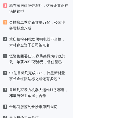
藏在家居供应链深处，这家企业正在
2
悄悄转型
金螳螂二季度新签单59亿，公装业
3
务贡献逾八成
重庆抽检44批次照明电器不合格，
4
木林森全资子公司被点名
恒隆集团委任56岁蔡德粦为行政总
5
裁、年薪2052万港元，曾任星巴克
中国CEO
57亿目标只完成33%，伟星新材董
6
事长金红阳达标之路还有多远？
鲁班到家发力机器人运维服务赛道，
7
邓崴与张卫军握手合作
金地商服签约长沙市第四医院
8
吴水根的另一盘棋
9