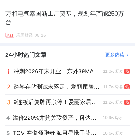
万和电气泰国新工厂奠基，规划年产能250万
台
乐居财经
05-25
原创
24小时热门文章
更多热读
冲刺2026年末开业！东外39MALL全球招商启幕，重构东直门商圈格局
11.8w阅读
热
跨界存储测试未落定，爱丽家居复牌前自揭多重风险
11.7w阅读
热
9连板后复牌再涨停！爱丽家居市盈率318倍，跨界收购案尚未落地
11.2w阅读
热
4
溢价220%并购关联资产，科达制造近75亿元重组被否
10.9w阅读
5
TGV 赛道领跑者 海目星携手蓝思科技掘金先进封装
10.6w阅读