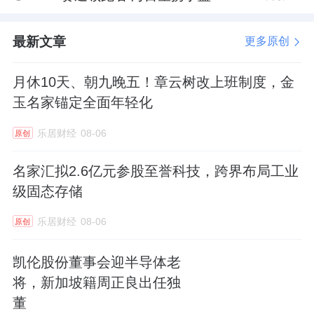
最新文章
更多原创
月休10天、朝九晚五！章云树改上班制度，金
玉名家锚定全面年轻化
乐居财经
08-06
原创
名家汇拟2.6亿元参股至誉科技，跨界布局工业
级固态存储
乐居财经
08-06
原创
凯伦股份董事会迎半导体老
将，新加坡籍周正良出任独
董