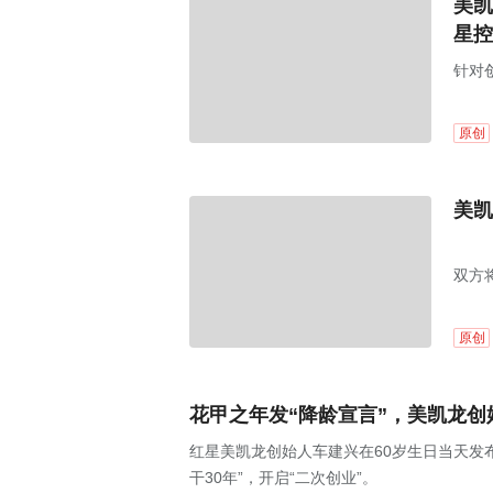
美凯
星控
针对
(60
股在
原创
美凯
双方
落地
原创
花甲之年发“降龄宣言”，美凯龙创
红星美凯龙创始人车建兴在60岁生日当天发布
干30年”，开启“二次创业”。