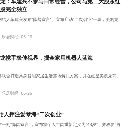
龙：车建兴不参与日常经营，公司与第二大股东红
股完全独立
创始人车建兴发布“降龄宣言”、宣布启动“二次创业”一事，美凯龙
1828.SH)通过投资者关系平台作出回应，公司与第二大股东红星控
业务、资产、财务、人员、机构等方面均保持完全独立。
乐居财经
06-26
龙携手极佳视界，掘金家用机器人蓝海
将联合打造具身智能家居生活落地解决方案，并在红星美凯龙商场
首个试点场景，合力挖掘家用机器人产业市场空间。
乐居财经
06-26
始人押注爱琴海“二次创业”
一则“降龄宣言”，宣布将个人年龄重新定义为“48岁”，并称要“再