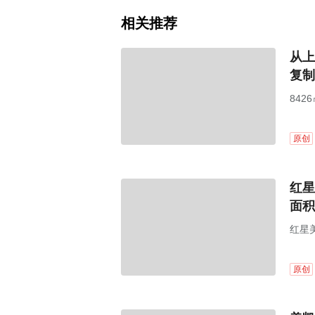
相关推荐
从上
复制
84
原创
红星
面积
红星
原创