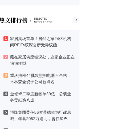
家居卖场首单！居然之家24亿机构
1
间REITs获深交所无异议函
藏在家居供应链深处，这家企业正在
2
悄悄转型
重庆抽检44批次照明电器不合格，
3
木林森全资子公司被点名
金螳螂二季度新签单59亿，公装业
4
务贡献逾八成
恒隆集团委任56岁蔡德粦为行政总
5
裁、年薪2052万港元，曾任星巴克
中国CEO