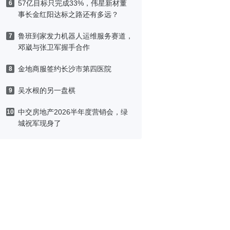
57亿目标只完成33%，伟星新材董
6
事长金红阳达标之路还有多远？
鲁班到家发力机器人运维服务赛道，
7
邓崴与张卫军握手合作
金地商服签约长沙市第四医院
8
吴水根的另一盘棋
9
中交房地产2026半年度营销会，绿
10
城祝军现身了