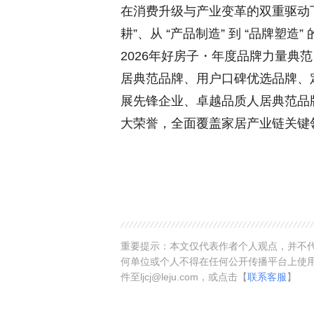
在消费升级与产业变革的双重驱动下，
耕”、从 “产品制造” 到 “品牌
2026年好房子・年度品牌力量典
居典范品牌、用户口碑优选品牌、
展先锋企业、卓越品质人居典范品
大荣誉，全面覆盖家居产业链关键
重要提示：本文仅代表作者个人观点，并不代
何单位或个人不得在任何公开传播平台上使
件至ljcj@leju.com，或点击【
联系客服
】