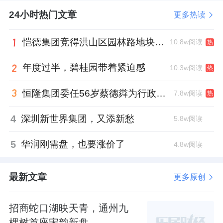
24小时热门文章
更多热读
恺德集团竞得洪山区园林路地块，引入贝好家C2M产品定位及营销服务
10.8w阅读
热
年度过半，碧桂园带着紧迫感
10.3w阅读
热
恒隆集团委任56岁蔡德粦为行政总裁、年薪2052万港元，曾任星巴克中国CEO
7.8w阅读
热
4
深圳新世界集团，又添新愁
5.8w阅读
5
华润刚需盘，也要涨价了
4.8w阅读
最新文章
更多原创
招商蛇口湖映天青，通州九
棵树首座宋韵新盘