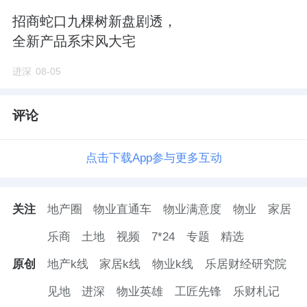
招商蛇口九棵树新盘剧透，
全新产品系宋风大宅
进深
08-05
评论
点击下载App参与更多互动
关注
地产圈
物业直通车
物业满意度
物业
家居
乐商
土地
视频
7*24
专题
精选
原创
地产k线
家居k线
物业k线
乐居财经研究院
见地
进深
物业英雄
工匠先锋
乐财札记