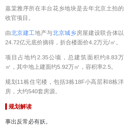
嘉棠雅序所在丰台
花乡地块是去年北京土拍的
收官项目。
由
北京建工
地产与
北京城乡
房屋建设联合体以
24.72亿元底价摘得，折合楼面价4.2万元/㎡。
项目占地约2.35公顷，总建筑面积约8.83万
㎡，其中地上建面约5.92万㎡，容积率2.5。
规划11栋住宅楼，包括3栋18F小高层和8栋洋
房，大约540套房源。
规划解读
事出反常必有妖。