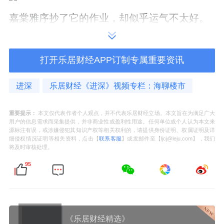
嘉棠雅序抄了它的作业，却似乎运气不太好。
真是应了那句古话：时也，运也，命也。
打开乐居财经APP订制专属重要资讯
取消装饰构架之后，你怎么看嘉棠雅序的走
势？
进深
乐居财经《进深》视频专栏：海聊楼市
重要提示：
本文仅代表作者个人观点，并不代表乐居财经立场。本文旨在为满足广大
用户的信息需求而采集提供，并非商业性或盈利性用途。任何单位或个人认为本文来
开发主体
源标注有误，或涉嫌侵犯其知识产权等相关权利的，请提供身份证明、权属证明及详
细侵权情况证明等相关资料，点击【
联系客服
】或发邮件至【ljcj@leju.com】，我们
将及时审核处理。
项目开发主体为北京丰合嘉汇置业有限公司，
95
成立于今年1月6日，注册资本24.72亿元。
北京建工地产持股65%，城乡开发持股35%，
二者同属北京建工集团。
《乐居财经精选》