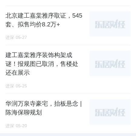
周边新盘众多，西南方向不到2公里，就是金隅
地产的新盘北京隅西颂；往南稍远一点是中海
北京建工嘉棠雅序取证，545
丰和叁號院和中建云镜；往东6公里是中环悦
套、拟售均价8.2万+
府。
进深
05-27
除此之外，项目南侧还有两幅规模更大的住宅
建工嘉棠雅序装饰构架成
用地待供应。
谜！报规图已取消，售楼处
还在展示
其中02地块建面超12万㎡，最南边的03地块也
有6.6万㎡。
进深
05-25
华润万泉寺豪宅，抬板悬念 |
来源：进深
陈海保聊规划
作者：徐迪
进深
05-20