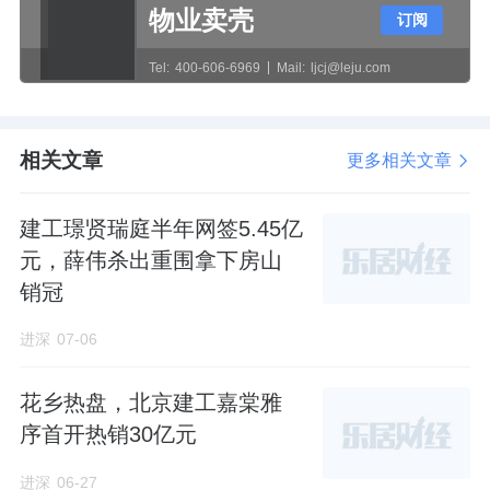
物业卖壳
订阅
北京建工地产副总经理张浩出任项目公司董事
Tel:
400-606-6969
Mail:
ljcj@leju.com
长，李京昆任总经理。
区位地段
相关文章
更多相关文章
项目位于丰台区玉泉营街道，紧邻南四环。
建工璟贤瑞庭半年网签5.45亿
通勤优势明显，直线距离1公里内有地铁房山线
元，薛伟杀出重围拿下房山
花乡东桥站、地铁10号线与房山线换乘首经贸
销冠
站。
进深
07-06
生活配套完善，首都医科大学附属北京天坛医
花乡热盘，北京建工嘉棠雅
院、北京口腔医院、天坛生活广场、花乡奥莱
序首开热销30亿元
村、纪家庙公园。
进深
06-27