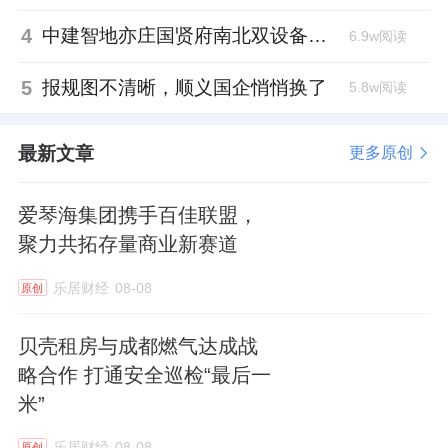
4
中建智地亦庄国贤府南北双设备平台，得房率创区域新高
6.9w阅读
5
报规图不清晰，顺义国企悄悄换了
5.8w阅读
最新文章
更多原创
爱琴海集团携手百佳联盟，
聚力共拓存量商业新赛道
乐居财经
08-08
原创
贝壳租房与成都燃气达成战
略合作 打通安全巡检“最后一
米”
乐居财经
08-08
原创