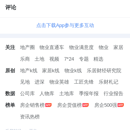
评论
点击下载App参与更多互动
关注
地产圈
物业直通车
物业满意度
物业
家居
乐商
土地
视频
7*24
专题
精选
原创
地产k线
家居k线
物业k线
乐居财经研究院
见地
进深
物业英雄
工匠先锋
乐财札记
数据
公司库
人物库
土地库
季报年报
行业报告
榜单
房企销售榜
房企货值榜
房企500强
资讯热榜