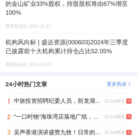
的金山矿业33%股权，持股股权将由67%增至
100%
界面有连云
2024-11-12
机构风向标 | 盛达资源(000603)2024年三季度
已披露前十大机构累计持仓占比52.05%
界面有连云
2024-10-31
24小时热门文章
更多热读
中旅投资招聘纪委人员，前龙湖副总裁胡若翔掌舵
10.2w阅读
热
“一口时物”海珠湾店落地广纸，越秀地产以“新鲜现制”商业新场景打造社区高品质生活
10.1w阅读
热
吴声香港演讲盛赞九牧！日常的小锚点变成科技突破点！
10.1w阅读
热