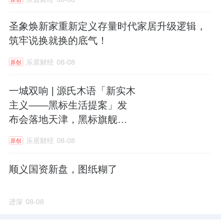
圣象焕新家重新定义存量时代家居升级逻辑，
筑牢说换就换的底气！
乐居财经
08-08
原创
一城双响 | 源氏木语「新实木
主义——黑标生活提案」发
布会落地天津，黑标旗舰店
盛大启幕
乐居财经
08-08
原创
顺义国资新盘，图纸糊了
进深
08-08