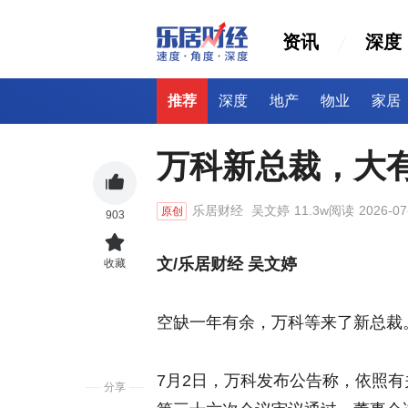
资讯
深度
推荐
深度
地产
物业
家居
万科新总裁，大
乐居财经
吴文婷
11.3w阅读
2026-07
原创
903
文/乐居财经 吴文婷
收藏
空缺一年有余，万科等来了新总裁
7月2日，万科发布公告称，依照
分享