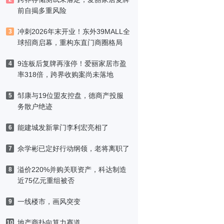
前自揭多重风险
冲刺2026年末开业！东外39MALL全
3
球招商启幕，重构东直门商圈格局
9连板后复牌再涨停！爱丽家居市盈
4
率318倍，跨界收购案尚未落地
邹康与19位盟友控盘，德商产投服
5
务散户绝迹
能建城发新掌门李利宏亮相了
6
佘学彬已定好行动纲领，老将离职了
7
溢价220%并购关联资产，科达制造
8
近75亿元重组被否
一线楼市，画风突变
9
地产商扑向算力赛道
10