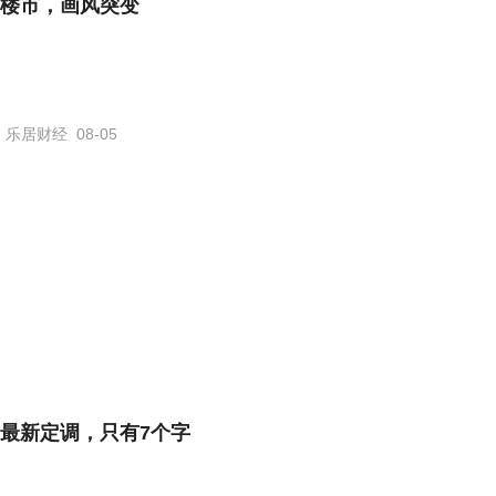
楼市，画风突变
乐居财经
08-05
最新定调，只有7个字