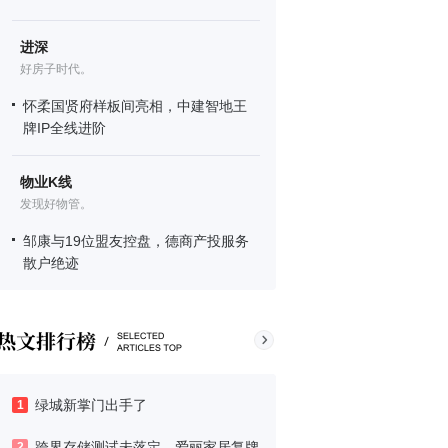
进深
好房子时代。
怀柔国贤府样板间亮相，中建智地王
牌IP全线进阶
物业K线
发现好物管。
邹康与19位盟友控盘，德商产投服务
散户绝迹
绿城新掌门出手了
1
跨界存储测试未落定，爱丽家居复牌
2