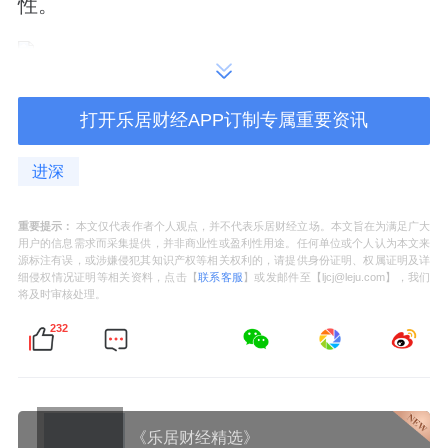
性。
项目东侧紧邻曲水泾浜天然河道，沿河将打造
打开乐居财经APP订制专属重要资讯
滨水绿化带，周边另有多处口袋公园分布。
进深
板块生态资源集中度较高。美兰湖面积约300
亩，是上海城区第二大人工湖，与美兰西湖构
重要提示：
本文仅代表作者个人观点，并不代表乐居财经立场。本文旨在为满足广大
成双湖体系，周边分布有美兰湖中央公园、美
用户的信息需求而采集提供，并非商业性或盈利性用途。任何单位或个人认为本文来
源标注有误，或涉嫌侵犯其知识产权等相关权利的，请提供身份证明、权属证明及详
兰西湖公园及36洞国际标准高尔夫球场，板块
细侵权情况证明等相关资料，点击【
联系客服
】或发邮件至【ljcj@leju.com】，我们
将及时审核处理。
生态
绿地
总量约224万㎡。
232
商业配套上，
中集
美兰湖金地广场为约13.5万
㎡的TOD综合体，2024年10月已开业运营。
《乐居财经精选》
教育资源上，华二宝山实验学校美兰湖校区已