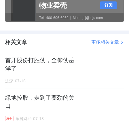
物业卖壳
订阅
于2026年正式启动招生。
Tel:
400-606-6969
Mail:
ljcj@leju.com
交通上，轨交7号线美兰湖站可直达静安寺等核
心市区。
相关文章
更多相关文章
云湖玥洋房5月首开，6月加推，取得5-6月新规
洋房网签TOP1。项目共推出两批次261套房
首开股份打胜仗，全仰仗岳
源，目前已网签148套，网签去化率57%。
洋了
进深
07-16
绿地控股，走到了要劲的关
美兰湖作为上海传统墅居板块已沉淀超过二十
口
年，区域内高端住宅产品长期处于断供状态，
乐居财经
07-13
原创
云墅以纯叠墅社区的形态入市，填补了这一空