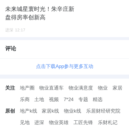
未来城星寰时光！朱辛庄新
盘得房率创新高
进深
12:17
评论
点击下载App参与更多互动
关注
地产圈
物业直通车
物业满意度
物业
家居
乐商
土地
视频
7*24
专题
精选
原创
地产k线
家居k线
物业k线
乐居财经研究院
见地
进深
物业英雄
工匠先锋
乐财札记