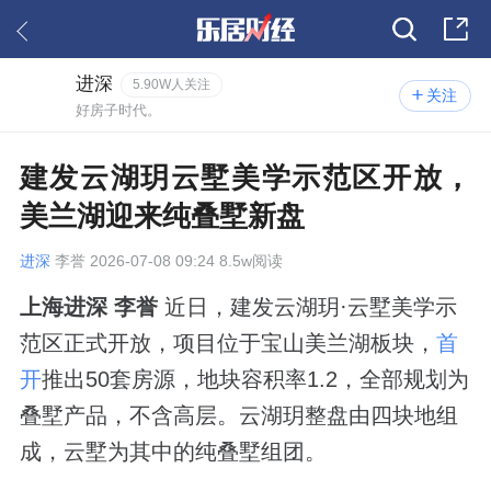
进深
5.90W人关注
关注
好房子时代。
建发云湖玥云墅美学示范区开放，
美兰湖迎来纯叠墅新盘
进深
李誉 2026-07-08 09:24 8.5w阅读
上海进深 李誉
近日，建发云湖玥·云墅美学示
范区正式开放，项目位于宝山美兰湖板块，
首
开
推出50套房源，地块容积率1.2，全部规划为
叠墅产品，不含高层。云湖玥整盘由四块地组
成，云墅为其中的纯叠墅组团。