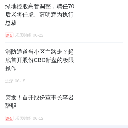
白。
绿地控股高管调整，聘任70
后老将任虎、薛明辉为执行
来源：进深
总裁
作者：李誉
乐居财经
06-22
原创
消防通道当小区主路走？起
底首开股份CBD新盘的极限
操作
进深
06-15
突发！首开股份董事长李岩
辞职
乐居财经
06-12
原创