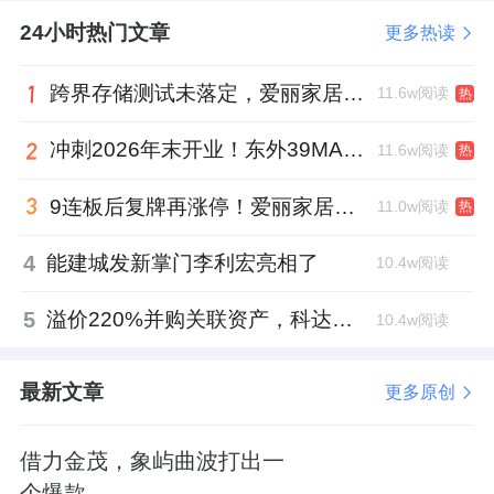
24小时热门文章
更多热读
跨界存储测试未落定，爱丽家居复牌前自揭多重风险
11.6w阅读
热
冲刺2026年末开业！东外39MALL全球招商启幕，重构东直门商圈格局
11.6w阅读
热
9连板后复牌再涨停！爱丽家居市盈率318倍，跨界收购案尚未落地
11.0w阅读
热
4
能建城发新掌门李利宏亮相了
10.4w阅读
5
溢价220%并购关联资产，科达制造近75亿元重组被否
10.4w阅读
最新文章
更多原创
借力金茂，象屿曲波打出一
个爆款