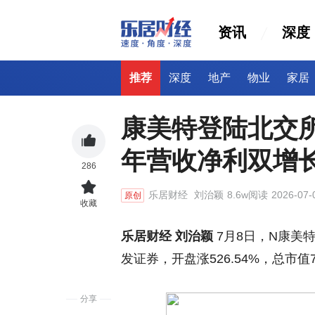
资讯
深度
推荐
深度
地产
物业
家居
康美特登陆北交所
年营收净利双增
286
乐居财经
刘治颖
8.6w阅读
2026-07-
原创
收藏
乐居财经 刘治颖
7月8日，N康美特
发证券，开盘涨526.54%，总市值7
分享