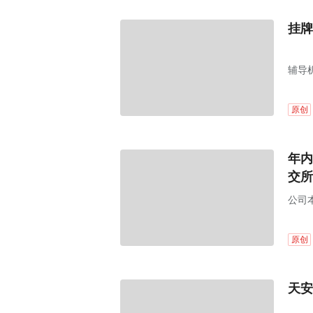
挂牌
辅导
原创
年内
交所
公司本
原创
天安