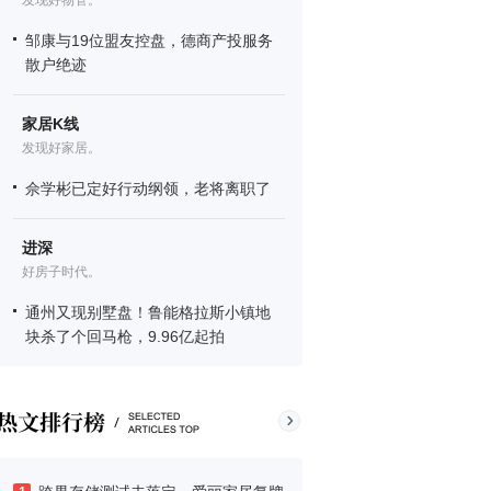
发现好物管。
邹康与19位盟友控盘，德商产投服务
散户绝迹
家居K线
发现好家居。
佘学彬已定好行动纲领，老将离职了
进深
好房子时代。
通州又现别墅盘！鲁能格拉斯小镇地
块杀了个回马枪，9.96亿起拍