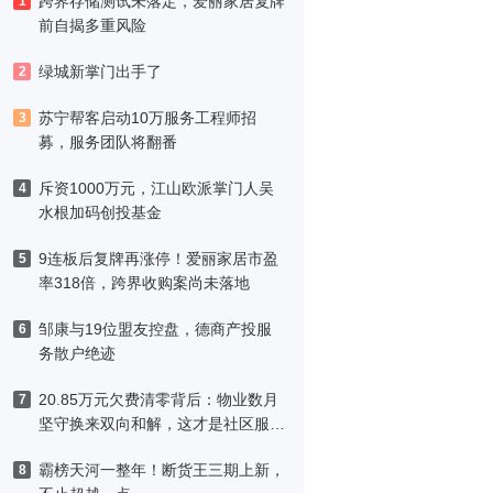
跨界存储测试未落定，爱丽家居复牌
1
前自揭多重风险
绿城新掌门出手了
2
苏宁帮客启动10万服务工程师招
3
募，服务团队将翻番
斥资1000万元，江山欧派掌门人吴
4
水根加码创投基金
9连板后复牌再涨停！爱丽家居市盈
5
率318倍，跨界收购案尚未落地
邹康与19位盟友控盘，德商产投服
6
务散户绝迹
20.85万元欠费清零背后：物业数月
7
坚守换来双向和解，这才是社区服务
该有的模样
霸榜天河一整年！断货王三期上新，
8