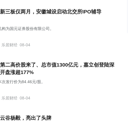
新三板仅两月，安徽城设启动北交所IPO辅导
机构为国元证券股份有限公司。
乐居财经
08-04
第二高价股来了、总市值1300亿元，嘉立创登陆深
开盘涨超177%
次发行价为84.46元/股。
乐居财经
08-04
云谷杨毅，亮出了头牌