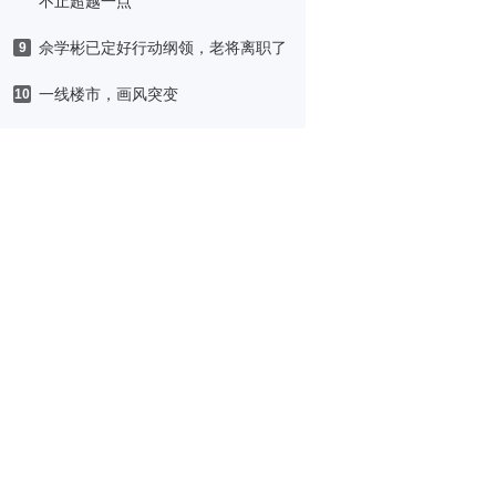
不止超越一点
佘学彬已定好行动纲领，老将离职了
9
一线楼市，画风突变
10