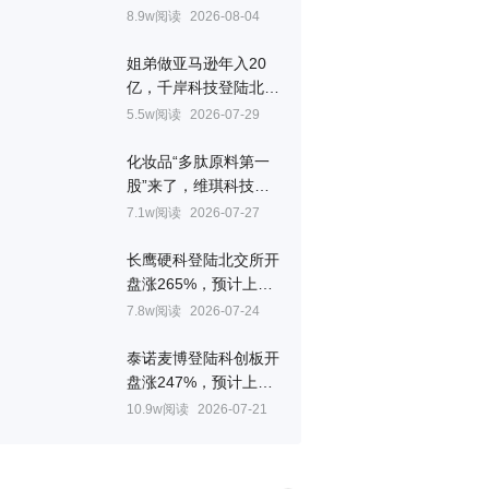
创登陆深交所开盘涨超
8.9w阅读
2026-08-04
177%
姐弟做亚马逊年入20
亿，千岸科技登陆北交
所开盘涨106%
5.5w阅读
2026-07-29
化妆品“多肽原料第一
股”来了，维琪科技登
陆北交所开盘涨103%
7.1w阅读
2026-07-27
长鹰硬科登陆北交所开
盘涨265%，预计上半
年扣非净利最高增11.6
7.8w阅读
2026-07-24
倍
泰诺麦博登陆科创板开
盘涨247%，预计上半
年营收最高增长6倍、
10.9w阅读
2026-07-21
亏损缩小