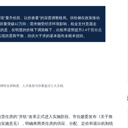
呈现"量升价跌、以价换量"的深度调整格局。供给侧在政策推动
存量突破42万间；需求侧受经济环境影响，租金支付意愿走
注的是，在明显的价格下调策略下，出租率逆势提升2.4个百分点
量"实现供需再平衡，但供大于求的基本面尚未根本扭转。
保障性住房制度、人才政策与存量盘活三大主线。
租赁住房的"并轨"改革正式进入实施阶段。市住建委发布《关于推
的实施意见》，明确将两类住房的供应、分配、定价和退出机制统