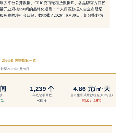
服务平台公开数据、
CRIC克而瑞租赁数据库、各品牌官方口径
量开业规模≥50间的品牌化项目；个人房源数据来自全市经纪
务费的净租金口径。数据截至2026年6月30日，部分指标为
2026H1 关键指标一览
至2026年6月30日
间
1,239
个
4.86
元
/
㎡
·
天
模
年底总项目数
全市集中式坪效租金
(H1均值)
.8%
+53 个
同比
↓ -5.9%