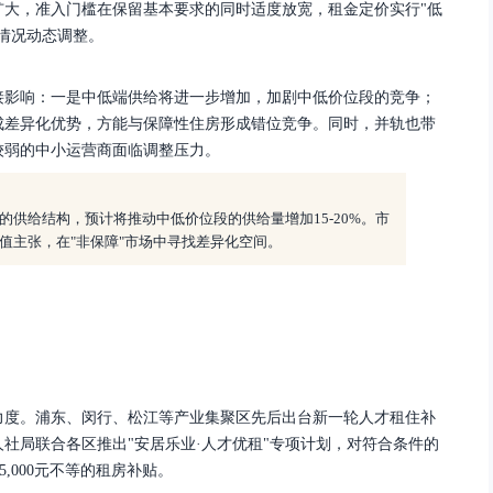
扩大，准入门槛在保留基本要求的同时适度放宽，租金定价实行"低
情况动态调整。
接影响：一是中低端供给将进一步增加，加剧中低价位段的竞争；
成差异化优势，方能与保障性住房形成错位竞争。同时，并轨也带
较弱的中小运营商面临调整压力。
的供给结构，预计将推动中低价位段的供给量增加
15-20%。市
值主张，在"非保障"市场中寻找差异化空间。
障力度。浦东、闵行、松江等产业集聚区先后出台新一轮人才租住补
社局联合各区推出"安居乐业·人才优租"专项计划，对符合条件的
5,000元不等的租房补贴。