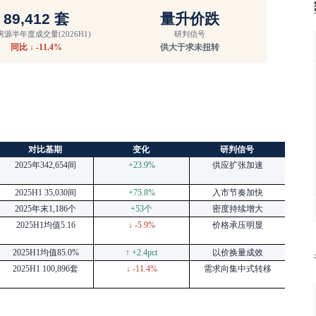
89,412
套
量升价跌
房源半年度成交量
(2026H1)
研判信号
同比
↓ -11.4%
供大于求未扭转
对比基期
变化
研判信号
2025年342,654间
+23.9%
供应扩张加速
2025H1 35,030间
+75.8%
入市节奏加快
2025年末1,186个
+53个
密度持续增大
2025H1均值5.16
↓ -5.9%
价格承压明显
2025H1均值85.0%
↑ +2.4pct
以价换量成效
2025H1 100,896套
↓ -11.4%
需求向集中式转移