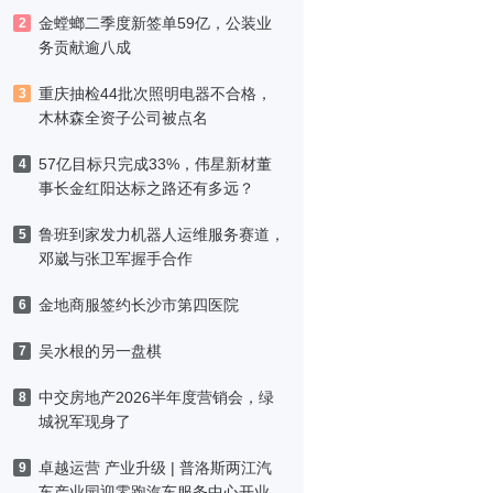
金螳螂二季度新签单59亿，公装业
2
务贡献逾八成
重庆抽检44批次照明电器不合格，
3
木林森全资子公司被点名
57亿目标只完成33%，伟星新材董
4
事长金红阳达标之路还有多远？
鲁班到家发力机器人运维服务赛道，
5
邓崴与张卫军握手合作
金地商服签约长沙市第四医院
6
吴水根的另一盘棋
7
中交房地产2026半年度营销会，绿
8
城祝军现身了
卓越运营 产业升级 | 普洛斯两江汽
9
车产业园迎零跑汽车服务中心开业