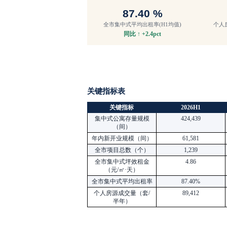
87.40 %
全市集中式平均出租率
(H1均值)
个人
同比
↑ +2.4pct
关键指标表
关键指标
2026H1
集中式公寓存量规模
424,439
（间）
年内新开业规模（间）
61,581
全市项目总数（个）
1,239
全市集中式坪效租金
4.86
（元
/㎡·天）
全市集中式平均出租率
87.40%
个人房源成交量（套
/
89,412
半年）