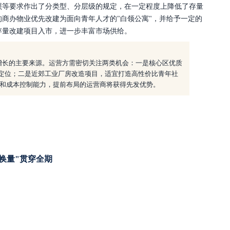
照等要求作出了分类型、分层级的规定，在一定程度上降低了存量
的商办物业优先改建为面向青年人才的
"白领公寓"，并给予一定的
存量改建项目入市，进一步丰富市场供给。
给增长的主要来源。运营方需密切关注两类机会：一是核心区优质
"定位；二是近郊工业厂房改造项目，适宜打造高性价比青年社
和成本控制能力，提前布局的运营商将获得先发优势。
价换量"贯穿全期