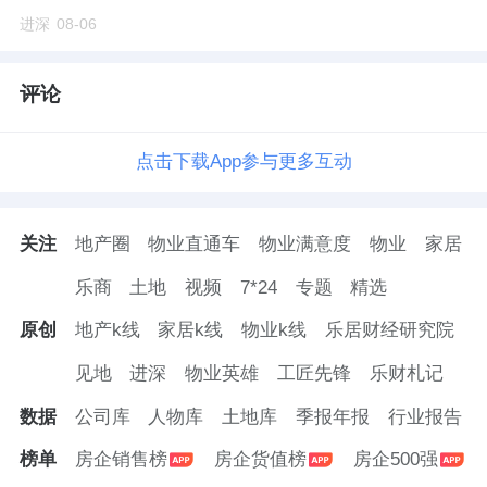
二、土地市场
进深
08-06
核心关键词：缩量提质、量价齐跌、底价主
评论
导、国央企与本土国企主导、冷热分化
（一）全市土地市场整体概况
点击下载App参与更多互动
1. 供求量价总体表现
关注
地产圈
物业直通车
物业满意度
物业
家居
2026年上半年，北京招拍挂经营性用地（纯住
乐商
土地
视频
7*24
专题
精选
宅、商住、商办、综合口径）共供应33幅，供
原创
地产k线
家居k线
物业k线
乐居财经研究院
应总建面234.73万㎡；成交31幅，成交总建面
见地
进深
物业英雄
工匠先锋
乐财札记
215.22万㎡，土地出让金总额502.68亿元，整
体楼面均价23357元/㎡，平均溢价率2.48%
数据
公司库
人物库
土地库
季报年报
行业报告
（数据来源：
克而瑞
）。
榜单
房企销售榜
房企货值榜
房企500强