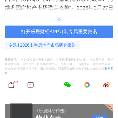
续巩固房地产市场稳定态势"。2026年2月27日
中央政治局会议进一步确立"更加积极的财政政
策+适度宽松的货币政策"组合，并强调"强化改
打开乐居财经APP订制专属重要资讯
革举措与宏观政策协同"。
专题 I 2026上半房地产市场研究报告
货币金融环境方面，上半年1年期LPR维持
3.0%、5年期以上LPR维持3.5%的历史低位，
重要提示：
本文仅代表作者个人观点，并不代表乐居财经立场。 本文著作权，归乐
已连续多月保持不变。2025年5月7日曾降准
居财经所有。未经允许，任何单位或个人不得在任何公开传播平台上使用本文内容；
经允许进行转载或引用时，请注明来源。联系请发邮件至ljcj@leju.com或点击
联系客
0.5个百分点、下调政策利率、带动5年期以上
服
LPR下调至3.5%，同步下调公积金贷款利率、
232
保障房再贷款利率。2026年1月1日起，存量公
积金贷款利率统一下调25BP、部分存量商贷利
率下调10BP。
《乐居财经精选》