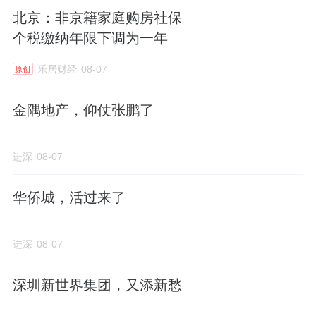
3.政策效果初判
北京：非京籍家庭购房社保
个税缴纳年限下调为一年
结合下文新房成交数据，边际宽松政策对改善
乐居财经
08-07
需求释放和核心区高端项目热销起到显著拉动
原创
作用，新房成交量在二季度连续实现同比转
金隅地产，仰仗张鹏了
正，市场信心逐步修复。
本章小结
：
进深
08-07
中央层面延续适度宽松定调，货币金融环境维
华侨城，活过来了
持低位、城市更新与存量提质成为主线；北京
在保留限购基本框架下持续边际松绑，需求端
进深
08-07
优化年限、支持公积金，供给端"控增量、去库
深圳新世界集团，又添新愁
存"，政策效果在二季度成交端逐步显现。