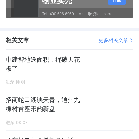
物业卖壳
订阅
行业共性政策上，需求端换购退个税政策延长
Tel:
400-606-6969
Mail:
ljcj@leju.com
至2027年末、商业用房最低首付比例降至
30%；供给端严控增量、去库存、优供给；保
障房与城市更新方面，财政部、住建部联合发
相关文章
更多相关文章
文明确中央财政支持城市更新，东部、中部、
西部地区每个城市补助总额分别不超过8亿元、
中建智地送面积，捅破天花
10亿元、12亿元，发改委明确划拨970亿元中
板了
央预算内投资，专项用于城镇老旧小区、危旧
进深
刚刚
房改造。此外，"好房子"标准体系、现房销售
试点、房企融资"白名单"扩围等制度有望在部
招商蛇口湖映天青，通州九
分城市先行探索。
棵树首座宋韵新盘
进深
08-07
（二）本市楼市政策