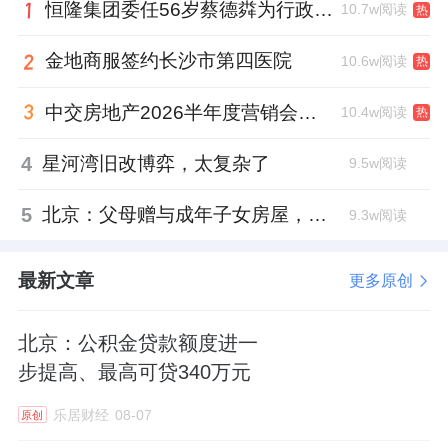
恒隆集团委任56岁蔡德粦为行政总裁、年薪2052万港元，曾任星巴克中国CEO
及以上多子女家庭五环内可多购一套；公积金
10.7w阅读
热
支持力度加大，支持缴存人在提取公积金支付
金地商服签约长沙市第四医院
10.6w阅读
热
购房首付款的同时申请公积金贷款，并研究"带
押过户"政策；商贷利率不再区分首套二套。
中交房地产2026半年度营销会，绿城祝军现身了
10.4w阅读
热
供给端：招拍挂项目立项方式由市区分级核准
4
星河湾旧改博弈，太复杂了
9.5w阅读
调整为区级备案；供地强调"控增量、去库
5
北京：父母赠与成年子女房屋，不再核验子女的购房资格
9.3w阅读
存"；优化商品住宅用地交易规则、适时取消普
通住宅和非普通住宅标准。
最新文章
更多原创
保障与纾困：加大保障性住房建设和供给，健
北京：公积金贷款额度进一
全城市更新工作综合协调机制，建立核心区平
步提高、最高可贷340万元
房成片区、整院落退租机制，支持老旧小区、
老旧厂房更新改造。
乐居财经
08-07
原创