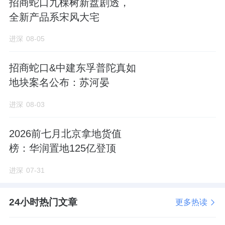
招商蛇口九棵树新盘剧透，
全新产品系宋风大宅
1.现行政策情况
进深
08-05
北京仍保留五环内限购（分户籍/非户籍）、限
贷、预售资金监管等基本框架，但边际持续放
招商蛇口&中建东孚普陀真如
松。政策主线自2025年8月起，经"刺激松
地块案名公布：苏河晏
绑""精准优化"，逐步转向2026年5月的"稳态转
进深
08-03
型"，目标为实现市场健康、稳定、高质量发
展。
2026前七月北京拿地货值
榜：华润置地125亿登顶
2.上半年新政落地
进深
07-31
需求端：京建发565号优化限购年限，非京籍
24小时热门文章
更多热读
社保个税五环内调整为2年、五环外1年，二孩