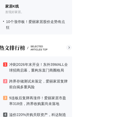
家居K线
发现好家居。
10个涨停板！爱丽家居股价走势有点
狂
冲刺2026年末开业！东外39MALL全
1
球招商启幕，重构东直门商圈格局
跨界存储测试未落定，爱丽家居复牌
2
前自揭多重风险
9连板后复牌再涨停！爱丽家居市盈
3
率318倍，跨界收购案尚未落地
溢价220%并购关联资产，科达制造
4