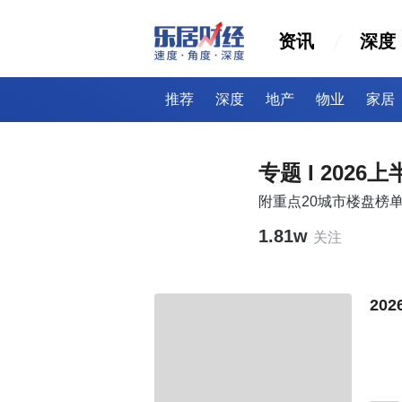
资讯
深度
推荐
深度
地产
物业
家居
专题 I 202
附重点20城市楼盘榜
1.81w
关注
20