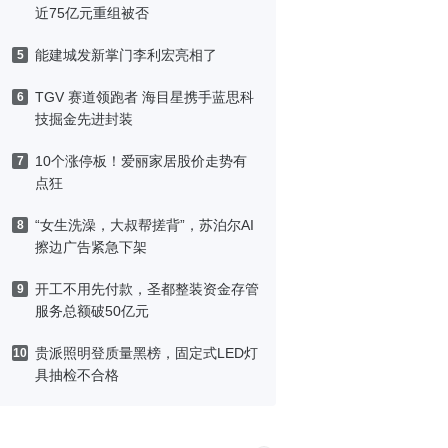
近75亿元重组被否
能建城发新掌门李利宏亮相了
5
TGV 赛道领跑者 海目星携手蓝思科
6
技掘金先进封装
10个涨停板！爱丽家居股价走势有
7
点狂
“女生洗澡，大叔帮搓背”，苏泊尔AI
8
擦边广告紧急下架
开工不用先付款，圣都整装资金存管
9
服务总额破50亿元
贵派照明登质量黑榜，固定式LED灯
10
具抽检不合格