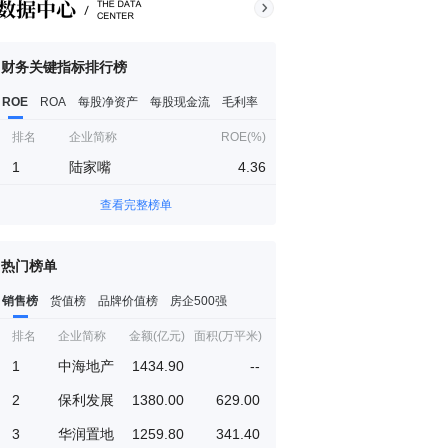
财务关键指标排行榜
ROE
ROA
每股净资产
每股现金流
毛利率
排名
企业简称
ROE(%)
1
陆家嘴
4.36
查看完整榜单
热门榜单
销售榜
货值榜
品牌价值榜
房企500强
排名
企业简称
金额(亿元)
面积(万平米)
1
中海地产
1434.90
--
2
保利发展
1380.00
629.00
3
华润置地
1259.80
341.40