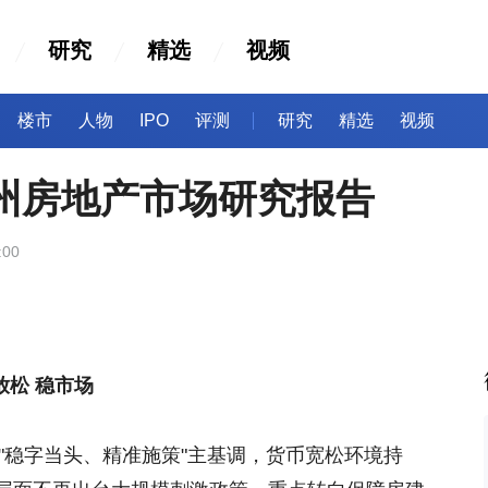
研究
精选
视频
楼市
人物
IPO
评测
研究
精选
视频
福州房地产市场研究报告
:00
放松 稳市场
续"稳字当头、精准施策"主基调，货币宽松环境持