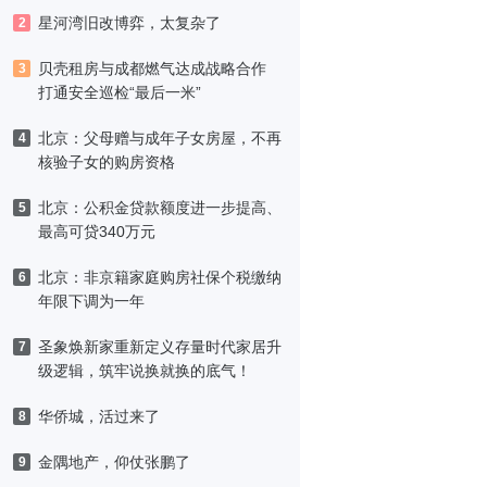
津，黑标旗舰店盛大启幕
星河湾旧改博弈，太复杂了
2
贝壳租房与成都燃气达成战略合作
3
打通安全巡检“最后一米”
北京：父母赠与成年子女房屋，不再
4
核验子女的购房资格
北京：公积金贷款额度进一步提高、
5
最高可贷340万元
北京：非京籍家庭购房社保个税缴纳
6
年限下调为一年
圣象焕新家重新定义存量时代家居升
7
级逻辑，筑牢说换就换的底气！
华侨城，活过来了
8
金隅地产，仰仗张鹏了
9