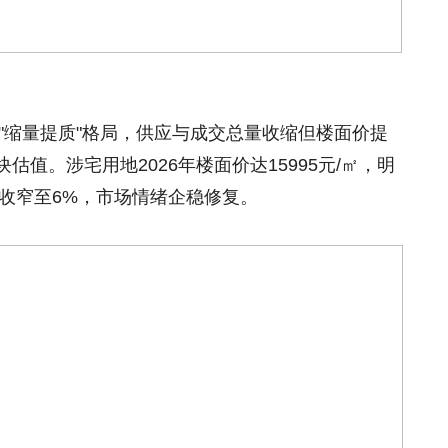
续"缩量提质"格局，供应与成交总量收缩但楼面价提
值。涉宅用地2026年楼面价达15995元/㎡，明
显收窄至6%，市场情绪企稳修复。