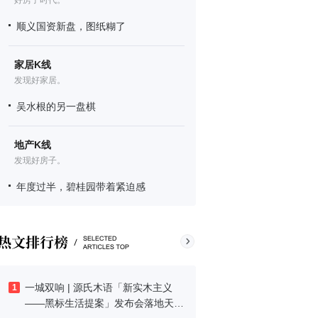
好房子时代。
顺义国资新盘，图纸糊了
家居K线
发现好家居。
吴水根的另一盘棋
地产K线
发现好房子。
年度过半，碧桂园带着紧迫感
一城双响 | 源氏木语「新实木主义
1
——黑标生活提案」发布会落地天