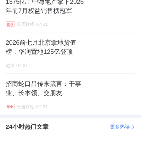
1375亿！中海地产拿下2026
政策效果：呈现明显的结构性差异。公积金扩
年前7月权益销售榜冠军
容与核心区的高品质供给共振，集
中体
现在二
乐居财经
07-31
原创
季度核心板块改善产品的去化加速；而外围区
域的补贴政策虽有一定拉动作用，但在高库存
2026前七月北京拿地货值
压力下，去化效果相对有限。
榜：华润置地125亿登顶
进深
07-31
二、土地市场：缩量提质与极致分化
招商蛇口吕传来箴言：干事
土地市场是楼市的先行指标。2026年上半年，
业、长本领、交朋友
杭州十区涉宅土地市场呈现出"总量大幅收缩、
质量显著提升、冷热极度分化"的特征。
乐居财经
07-31
原创
2.1 总量分析：规模腰斩，溢价率高位运行
24小时热门文章
更多热读
2026H1杭州十区涉宅土地成交幅数仅为34幅，