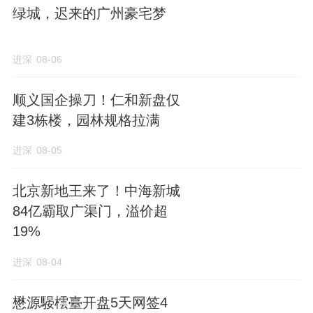
绿城，迟来的广州豪宅梦
据克而瑞数据分析，杭州以约454亿元的宅地
出让金稳居全国第二，仅次于上海，显示出其
进深
08-06
在头部城市中的强劲吸引力。
顺义国企操刀！仁和新盘仅
建3栋楼，园林规格拉满
2.2 区域分化：核心高热，外围趋冷
进深
08-05
土地市场的热度分布揭示了未来楼市的价值梯
度。滨江、上城、萧山、余杭等核心区域溢价
北京新地王来了！中海新城
率居前，其中滨江永久河单元地块经过243轮
84亿霸取广渠门，溢价超
19%
竞价，楼面价高达5.16万元/㎡，溢价率
79.03%，刷新板块纪录。上城核心地块溢价率
进深
08-04
亦达到55%。
懋源騴橒臺开盘5天网签4