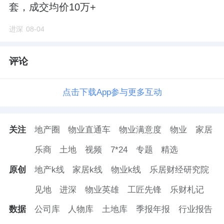
据克而瑞数据分析，余杭、萧山成交金额领
套，成交均价10万+
先，而滨江、上城溢价率显著高于其他区域。
进深
08-04
评论
相比之下，临平、钱塘、拱墅、临安等外围区
域溢价率处于低位。富阳区上半年无涉宅土地
点击下载App参与更多互动
成交，反映出外围板块去化压力巨大，房企拿
地意愿极低。
关注
地产圈
物业直通车
物业满意度
物业
家居
结论
:"
核心高热、外围趋稳
"
的土地市场格局，
乐商
土地
视频
7*24
专题
精选
预示着未来新房供应将高度集中于主城核心
原创
地产k线
家居k线
物业k线
乐居财经研究院
区，且地价成本高企将支撑核心区房价坚挺；
而外围区域由于缺乏新增优质供给且库存高
见地
进深
物业英雄
工匠先锋
乐财札记
企，价格上行动力不足。
数据
公司库
人物库
土地库
季报年报
行业报告