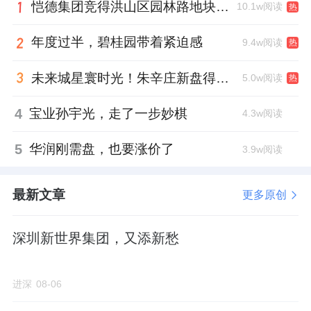
恺德集团竞得洪山区园林路地块，引入贝好家C2M产品定位及营销服务
10.1w阅读
热
同比下降50%；成交总价481.4亿元，同比下降
58%；成交总建面205.2万㎡，同比降幅达
年度过半，碧桂园带着紧迫感
9.4w阅读
热
56%，但综合溢价率却维持在36.10%的高位，
未来城星寰时光！朱辛庄新盘得房率创新高
5.0w阅读
热
较上年同期微升0.59个百分点。
4
宝业孙宇光，走了一步妙棋
4.3w阅读
根据杭州十区涉宅土地历年成交走势，成交金
额与建面近年持续收缩，而楼板价整体上行，
5
华润刚需盘，也要涨价了
3.9w阅读
2025H1达到峰值25000元/㎡。
最新文章
更多原创
成交规模的腰斩并非市场低迷所致，而是政府
深圳新世界集团，又添新愁
主动"控增量"与房企"非核心不投"策略共同作用
的结果。供应节奏的主动收缩使得剩余地块多
进深
08-06
为优质核心地块，从而推高了整体溢价率。