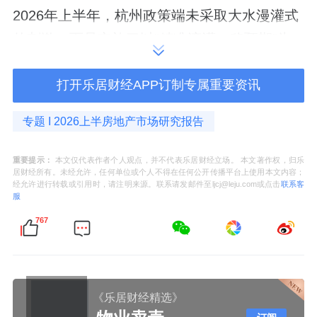
2026年上半年，杭州政策端未采取大水漫灌式
的刺激，而是实施了以"精准滴灌、稳预期"为
核心的组合拳，主要涵盖公积金扩容、区域购
打开乐居财经APP订制专属重要资讯
房补贴、以旧换新及"好房子"建设四大维度。
其中，公积
金新
政成为最大亮点。家庭最高贷
专题 I 2026上半房地产市场研究报告
款额度由130万元提升至180万元。更为关键的
重要提示：
本文仅代表作者个人观点，并不代表乐居财经立场。 本文著作权，归乐
是，通过叠加新市民/青年人、多子女家庭、高
居财经所有。未经允许，任何单位或个人不得在任何公开传播平台上使用本文内容；
经允许进行转载或引用时，请注明来源。联系请发邮件至ljcj@leju.com或点击
联系客
层次人才、绿色建筑及以旧换新等多项上浮政
服
策，最高贷款额度可达306万元。这一举措直
767
接提升了中高收入群体的购买力，特别是针对
改善型需求形成了实质性利好。
《乐居财经精选》
下图对比了杭州公积金新政调整前后的额度变