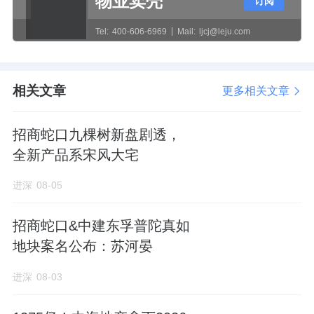
物业卖壳
订阅
化。家庭最高贷款额度由130万元提升至180万
元，叠加上浮后区间为130万元至180万元。
Tel:
400-606-6969
Mail:
ljcj@leju.com
区域补贴与以旧换新落地情况：各区政府密集
相关文章
更多相关文章
出台了购房补贴政策，形成差异化竞争。临安
招商蛇口九棵树新盘剧透，
区和临平区分别推出每套10万元的购房补贴或
全新产品系宋风大宅
消费券；钱塘区通过社保条件挂钩发放普通消
费券及汽车券；萧山区则按街道分档发放3-6万
进深
08-05
元不等的消费券。在去库存压力较大的
富阳
招商蛇口&中建东孚普陀真如
区，乐居集团主导的"以旧换新"模式落地，通
地块案名公布：苏河晏
过收购二手房发放抵价券（面值最高10万
元），计划收购200套用作保租房，旨在打
进深
08-03
通"卖旧买新"的闭环。