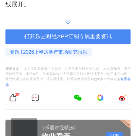
线展开。
中央层面的核心表述集中在以下几个方面:
• 住房供需平衡
：强调“控增量、去库存、优供
打开乐居财经APP订制专属重要资讯
给”，通过减少新增土地供应、加快存量商品房
专题 I 2026上半房地产市场研究报告
收储、优化预售资金监管等方式，推动市场供
需再平衡。
重要提示：
本文仅代表作者个人观点，并不代表乐居财经立场。 本文著作权，归乐
居财经所有。未经允许，任何单位或个人不得在任何公开传播平台上使用本文内容；
经允许进行转载或引用时，请注明来源。联系请发邮件至ljcj@leju.com或点击
联系客
• 刚需改善合理支持
：通过降低首付比例、下
服
调房贷利率、提高公积金贷款额度等方式，降
254
低购房门槛，支持刚需和改善型需求合理释
放。
• 化解房企风险
：持续推进“保交楼”工作，优化
《乐居财经精选》