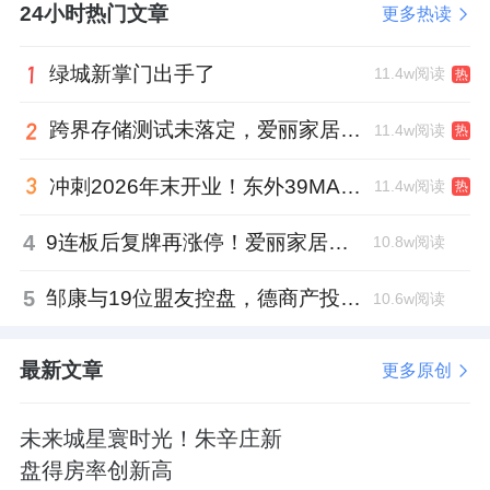
24小时热门文章
更多热读
所回升，但整体信贷增长仍偏温和，反映居民
加杠杆意愿尚未完全修复。
绿城新掌门出手了
11.4w阅读
热
房企融资分层
：国央企融资渠道畅通，融资成
跨界存储测试未落定，爱丽家居复牌前自揭多重风险
11.4w阅读
热
本持续走低，部分央企融资利率已降至3%以
下；民营房企融资环境虽有边际改善，但整体
冲刺2026年末开业！东外39MALL全球招商启幕，重构东直门商圈格局
11.4w阅读
热
仍面临较大约束，国央企与民企的融资分层格
4
9连板后复牌再涨停！爱丽家居市盈率318倍，跨界收购案尚未落地
10.8w阅读
局延续。
5
邹康与19位盟友控盘，德商产投服务散户绝迹
10.6w阅读
1.1.3 行业共性政策
需求端
：各地继续推进限购松绑、首付下调、
最新文章
更多原创
公积金扩容、多孩/人才补贴等政策。一线城市
中，上海2月发布“沪七条”优化购房门槛，深圳
未来城星寰时光！朱辛庄新
4月放松福田、南山等核心区域限购，广州4月
盘得房率创新高