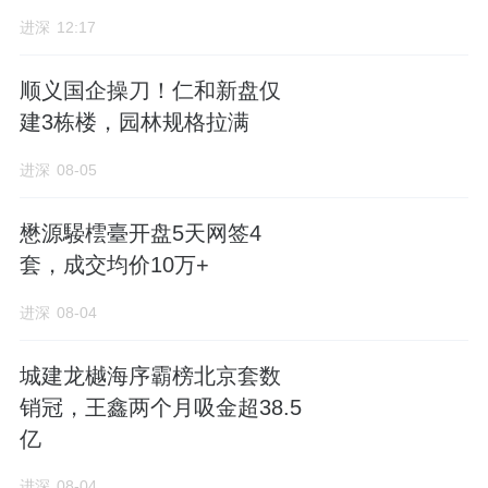
推出“穗八条”涵盖公积金提额和“卖旧买新”补
进深
12:17
贴。二线城市政策力度更大，南京、杭州、苏
州等城市均出台了力度不等的稳楼市措施。
顺义国企操刀！仁和新盘仅
建3栋楼，园林规格拉满
供给端
：房企融资纾困政策持续推进，预售资
金监管规则优化，存量商品房收储力度加大。
进深
08-05
多地推出“商改住”“工改住”政策细则，盘活存量
懋源騴橒臺开盘5天网签4
商业办公用地。
套，成交均价10万+
长效机制
：保障性租赁住房年度供应计划持续
进深
08-04
推进，城中村改造片区落地清单陆续公布，房
票安置政策在多个城市推广。全国层面推动“好
城建龙樾海序霸榜北京套数
销冠，王鑫两个月吸金超38.5
房子”建设标准，引导房企提升产品品质。
亿
1.2 南京楼市政策
进深
08-04