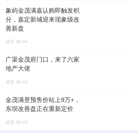
LPR与房贷利率
：央行延续降息路径，5年以上
象屿金茂满嘉认购即触发积
分，嘉定新城迎来现象级改
LPR在上半年继续下调，带动全国房贷利率下
善新盘
限进一步走低。多地首套房贷利率降至3.0%左
右的历史低位，二套房贷利率同步下调，购房
进深
08-04
资金成本显著降低。
广渠金茂府门口，来了六家
降准降息
：上半年央行实施降准操作，释放长
地产大佬
期流动性；同时通过结构性货币政策工具，对
进深
08-03
房地产领域提供定向支持。央行还创设了1万亿
元民营企业专项再贷款，部分缓解民营房企融
金茂满昱预售价站上9万+，
资压力。
东坝改善盘正在重新定价
进深
08-03
居民信贷
：从居民中长期信贷变化看，随着房
贷利率下行和购房门槛降低，居民购房意愿有