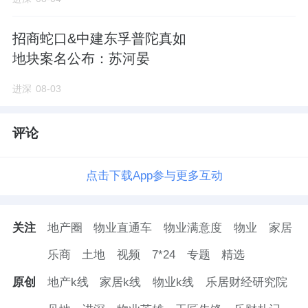
1.2.1 现行政策情况
南京作为核心二线城市，房地产政策环境整体
招商蛇口&中建东孚普陀真如
宽松。当前南京已全面取消限购，首付比例执
地块案名公布：苏河晏
行全国最低标准，公积金贷款政策持续优化，
进深
08-03
预售资金监管标准适度调整。
评论
•
限购范围
：已全面取消限购，购房不再受户
籍、社保等限制。
点击下载App参与更多互动
• 首付比例
：首套房首付比例最低15%，二套
房首付比例最低25%，处于历史最低水平。
关注
地产圈
物业直通车
物业满意度
物业
家居
• 限售年限
：新建商品住房限售政策已全面取
乐商
土地
视频
7*24
专题
精选
消。
原创
地产k线
家居k线
物业k线
乐居财经研究院