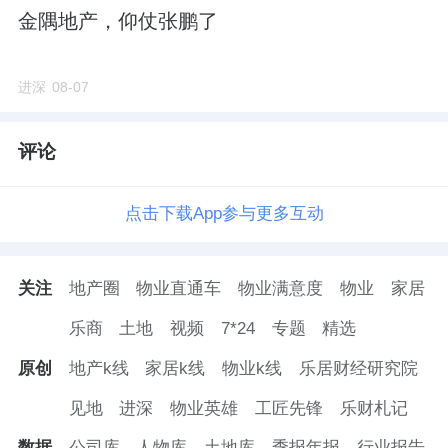
为主；园区仅成交1幅，凭湖东商改住地块以
金隅地产，仰仗张鹏了
16.88亿元、68920元/㎡、溢价30.04%拔得价
格头筹。仅园区、姑苏区出现溢价，其余四区
进深
08-07
均底价成交，园区楼板价约为相城区（8710元/
㎡）的7.9倍，价格梯队层级清晰。
评论
下图（图2）直观呈现六区楼板价悬殊格局，园
点击下载App参与更多互动
区一骑绝尘，新区、相城处于低位区间（数据
来源:苏州克而瑞）。
关注
地产圈
物业直通车
物业满意度
物业
家居
乐商
土地
视频
7*24
专题
精选
图22026年1-6月各区域土地成交楼板价对比
原创
地产k线
家居k线
物业k线
乐居财经研究院
（统计口径同表2；监测范围:苏州市区六区；
数据周期:截至2026年6月30日）
见地
进深
物业英雄
工匠先锋
乐财札记
数据
公司库
人物库
土地库
季报年报
行业报告