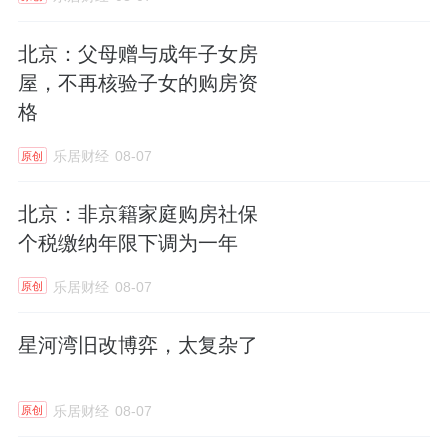
（2.91%）两幅，底价成交14幅占比87.5%，
撤牌0宗。撤牌/流拍归零，反映供地与板块承
北京：父母赠与成年子女房
接力深度挂钩、无效供应被有效剔除。低密化
屋，不再核验子女的购房资
持续固化，高密地块（容积率≥1.5）成交占比
格
由2022年81.9%降至2026上半年18.8%，从源
乐居财经
08-07
原创
头倒逼房企转向低密改善型产品。
北京：非京籍家庭购房社保
表2近5年苏州市区土地供应汇总
个税缴纳年限下调为一年
乐居财经
08-07
原创
2.2 分区域土地市场表现
星河湾旧改博弈，太复杂了
供应分化、成交集中、楼板价两极分化。吴中
区以7幅、53.04亿元、36.76万㎡居首，成交宗
乐居财经
08-07
原创
数占全市近半，但溢价率0.00%、以平台托底