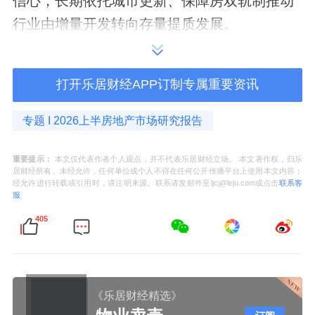
信心，长期依托城市更新、保障房双轨制推动
行业由增量开发转向存量提质发展。
1.2 本市楼市政策
打开乐居财经APP订制专属重要资讯
苏州市区"四限"工具已于2024-2025年全面松绑
出清，2026年延续无调整，构成上半年政策底
专题 I 2026上半房地产市场研究报告
盘，强刺激空间基本用尽，政策发力点由"松绑
总量"转向"结构性优化与长效机制建设"。
重要提示：
本文仅代表作者个人观点，并不代表乐居财经立场。 本文著作权，归乐
居财经所有。未经允许，任何单位或个人不得在任何公开传播平台上使用本文内容；
经允许进行转载或引用时，请注明来源。联系请发邮件至ljcj@leju.com或点击
联系客
表1苏州市区现行"四限"政策一览
服
405
上半年新政围绕"需求减负、供给提质、保障纾
困"三条主线系统展开。需求端，认贷不认房、
《乐居财经精选》
额度上调至个人150万/家庭200万、利率下调首