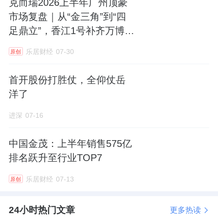
克而瑞2026上半年广州顶豪
平稳发展新阶段。
市场复盘｜从“金三角”到“四
足鼎立”，香江1号补齐万博千
二、土地市场
万级、8万+顶豪赛道
核心关键词：缩量提质、国资托底、分化加
乐居财经
07-30
原创
剧、精供优供、商改住
首开股份打胜仗，全仰仗岳
2.1 全市土地市场整体概况
洋了
缩量持续、价稳热低。2026年1-6月供应20
进深
07-16
幅、总建面88.18万㎡、出让底价121.47亿元、
楼板价13776元/㎡，低密地块占比75.0%，缩
中国金茂：上半年销售575亿
量特征贯穿全程。成交16幅、总价106.33亿
排名跃升至行业TOP7
元、总建面72.99万㎡、楼板价14568元/㎡处近
乐居财经
07-13
原创
5年中位，主要因园区湖东高价地块（68920元/
㎡）结构性拉高，剔除后其余15幅平均楼板价
24小时热门文章
更多热读