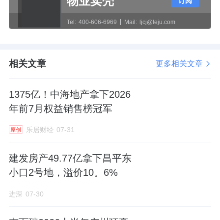
物业卖壳
订阅
套2.6%/二套3.075%、多重上浮可叠加；二手
增值税满2年免征、不足2年降至3%；全市统
Tel:
400-606-6969
Mail:
ljcj@leju.com
一"以旧换新"国企置换平台。供给端，土拍分
区动态控供（低库存增供、高库存停供）、涉
相关文章
更多相关文章
宅地块强制绑定施教学校、设市级安居国企专
项收储外围存量房定向转化保租房/人才房/安置
1375亿！中海地产拿下2026
房。保障纾困端，保交楼白名单常态化、保租
年前7月权益销售榜冠军
房扩容、城中村改造房票安置。
乐居财经
07-31
原创
政策效果呈"结构性、分层化"特征：悲观预期
建发房产49.77亿拿下昌平东
修复、政策底确认；全域普涨预期消失，形
小口2号地，溢价10。6%
成"核心坚挺、外围去库存"的结构性共识。苏
州市区楼市由此进入"核心坚挺、外围承压、存
进深
07-30
量置换主导、国资与高品质住宅领跑"的结构性