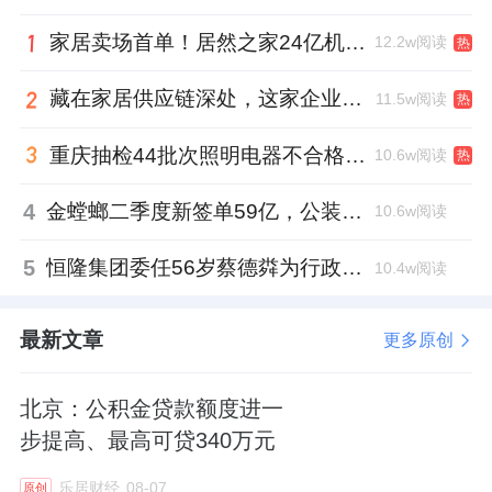
约12680元/㎡，量缩价稳特征更为真实。
家居卖场首单！居然之家24亿机构间REITs获深交所无异议函
12.2w阅读
热
下图（图1）显示，成交宗数与总价近五年持续
回落，楼板价区间窄幅波动，量能收缩、价格
藏在家居供应链深处，这家企业正在悄悄转型
11.5w阅读
热
中位企稳趋势明确（数据来源:苏州克而瑞）。
重庆抽检44批次照明电器不合格，木林森全资子公司被点名
10.6w阅读
热
4
金螳螂二季度新签单59亿，公装业务贡献逾八成
10.6w阅读
图1近5年苏州市区土地成交量价走势（统计口
径：商住+纯住宅+综合三类合并、招拍挂方
5
恒隆集团委任56岁蔡德粦为行政总裁、年薪2052万港元，曾任星巴克中国CEO
10.4w阅读
式；监测范围:苏州市区六区；数据周期:2022-
2026年1-6月，截至2026年6月30日）
最新文章
更多原创
热度低位、底价主导。上半年溢价率3.9%，低
北京：公积金贷款额度进一
于2025年7.12%与2023年4.57%；溢价成交仅
步提高、最高可贷340万元
园区湖东（30.04%）、姑苏护城河内
乐居财经
08-07
原创