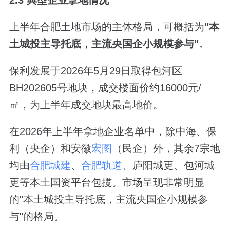
2.3 典型企业拿地情况
上半年合肥土地市场的主体格局，可概括为
"
本
土城投主导托底，主流央国企小规模参与
"
。
保利发展于2026年5月29日取得包河区
BH202605号地块，成交楼面价约16000元/
㎡，为上半年成交地块最高地价。
在2026年上半年拿地企业名单中，除中海、保
利（央企）和安徽
宏图
（民企）外，其余7宗地
均由
合肥城建
、
合肥轨道
、庐阳城更、包河城
更等本土国资平台包揽。市场呈现非常明显
的"本土城投主导托底，主流央国企小规模参
与"的格局。