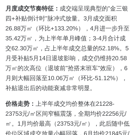
月度成交节奏特征：
成交端呈现典型的"金三银
四+补贴倒计时"脉冲式放量。3月成交面积
26.88万㎡（环比+133.20%），4月进一步升至
35.42万㎡，为上半年单月峰值；3-4月合计成
交62.30万㎡，占上半年成交总量的52.18%。5
月受补贴5月14日退坡影响，成交仍维持20.58
万㎡的次高位（退坡前"抢搭末班车"效应），6
月则大幅回落至10.06万㎡（环比-51.12%），
补贴退出后的动能衰减非常明显。
价格走势：
上半年成交均价整体在21228-
23753元/㎡区间窄幅震荡，全期均价22256元/
㎡。1月均价最高（23753元/㎡），此后随中低
价位区域成交放量小幅回落，6月均价21845元/