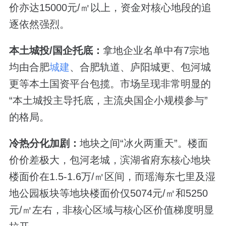
价亦达15000元/㎡以上，资金对核心地段的追
逐依然强烈。
本土城投
/
国企托底：
拿地企业名单中有7宗地
均由合肥
城建
、合肥轨道、庐阳城更、包河城
更等本土国资平台包揽。市场呈现非常明显的
“本土城投主导托底，主流央国企小规模参与”
的格局。
冷热分化加剧：
地块之间“冰火两重天”。楼面
价价差极大，包河老城，滨湖省府东核心地块
楼面价在1.5-1.6万/㎡区间，而瑶海东七里及湿
地公园板块等地块楼面价仅5074元/㎡和5250
元/㎡左右，非核心区域与核心区价值梯度明显