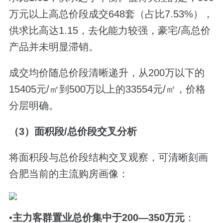
万元以上高总价段成交648套（占比7.53%），
供求比高达1.15，去化能力较强，豪宅/高总价
产品并未明显滞销。
成交均价随总价段清晰递升，从200万以下的
15405元/㎡到500万以上的33554元/㎡，价格
分层明确。
（3）面积段/总价段交叉分析
将面积段与总价段结构交叉观察，可清晰刻画
合肥当前的主流购房画像：
•
主力客群置业总价集中于
200—350
万元
：