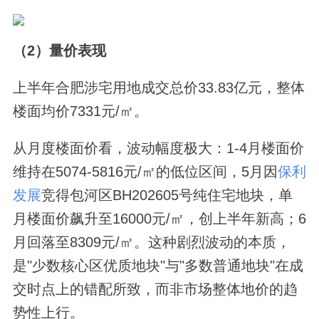
（2）量价表现
上半年合肥涉宅用地成交总价33.83亿元，整体
楼面均价7331元/㎡。
从月度楼面价看，波动幅度极大：1-4月楼面价
维持在5074-5816元/㎡的低位区间，5月因
保利
发展
竞得包河区BH202605号纯住宅地块，单
月楼面价飙升至16000元/㎡，创上半年新高；6
月回落至8309元/㎡。这种剧烈波动的本质，
是"少数核心区优质地块"与"多数普通地块"在成
交时点上的错配所致，而非市场整体地价的趋
势性上行。