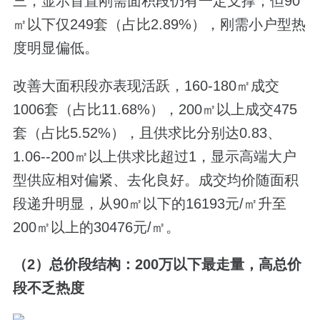
三，显示首置刚需面积段仍有一定支撑；但90
㎡以下仅249套（占比2.89%），刚需小户型热
度明显偏低。
改善大面积段亦表现活跃，160-180㎡成交
1006套（占比11.68%），200㎡以上成交475
套（占比5.52%），且供求比分别达0.83、
1.06--200㎡以上供求比超过1，显示高端大户
型供应相对偏紧、去化良好。成交均价随面积
段递升明显，从90㎡以下的16193元/㎡升至
200㎡以上的30476元/㎡。
（2）总价段结构：200万以下最走量，高总价
段不乏热度