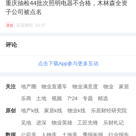
重庆抽检44批次照明电器不合格，木林森全资
子公司被点名
乐居财经
16:37
原创
评论
点击下载App参与更多互动
关注
地产圈
物业直通车
物业满意度
物业
家居
乐商
土地
视频
7*24
专题
精选
原创
地产k线
家居k线
物业k线
乐居财经研究院
见地
进深
物业英雄
工匠先锋
乐财札记
数据
公司库
人物库
土地库
季报年报
行业报告