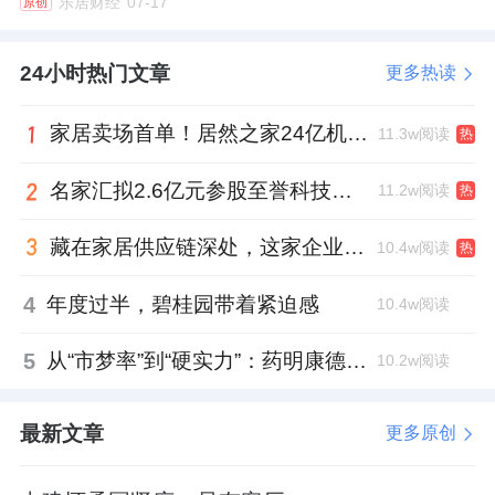
乐居财经
07-17
原创
24小时热门文章
更多热读
家居卖场首单！居然之家24亿机构间REITs获深交所无异议函
11.3w阅读
热
名家汇拟2.6亿元参股至誉科技，跨界布局工业级固态存储
11.2w阅读
热
藏在家居供应链深处，这家企业正在悄悄转型
10.4w阅读
热
4
年度过半，碧桂园带着紧迫感
10.4w阅读
5
从“市梦率”到“硬实力”：药明康德如何用业绩填平2021年估值鸿沟？
10.2w阅读
最新文章
更多原创