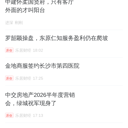
中建怀柔国贤府，只有客厅
外面的才叫阳台
进深
刚刚
罗韶颖操盘，东原仁知服务盈利仍在爬坡
乐居财经
18:02
原创
金地商服签约长沙市第四医院
乐居财经
17:25
原创
中交房地产2026半年度营销
会，绿城祝军现身了
乐居财经
17:13
原创