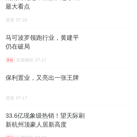
最大看点
进深
07-20
马可波罗领跑行业，黄建平
仍在破局
乐居财经
07-17
原创
保利置业，又亮出一张王牌
进深
07-17
33.6亿现象级热销！望天际刷
新杭州顶豪人居新高度