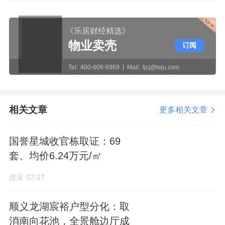
《乐居财经精选》
物业卖壳
订阅
Tel:
400-606-6969
Mail:
ljcj@leju.com
相关文章
更多相关文章
国誉星城收官栋取证：69
套、均价6.24万元/㎡
进深
07-27
顺义龙湖宸裕户型分化：取
消南向花池，全景舱边厅成