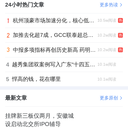
24小时热门文章
更多热读
杭州顶豪市场加速分化，核心低密资产迎来价值兑现
10.5w阅读
热
加推去化超7成，GCC联泰超总湾再次引爆深圳顶豪市场认购热潮
10.2w阅读
热
中报多项指标再创历史新高 药明康德将高质量发展成果“分发”到位
10.2w阅读
热
4
越秀集团双案例写入广东“十四五”公共文化答卷，复合文化空间助力青年发展型城市建设
10.1w阅读
5
悍高的钱，花在哪里
10.1w阅读
最新文章
更多原创
挂牌新三板仅两月，安徽城
设启动北交所IPO辅导