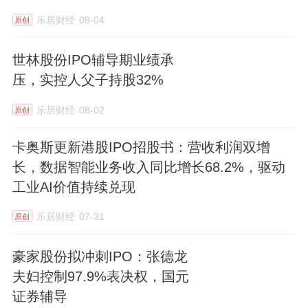
乐居财经
08-04
原创
世林股份IPO辅导期业绩承
压，实控人父子持股32%
乐居财经
08-02
原创
卡奥斯更新港股IPO招股书：营收利润双增
长，数据智能业务收入同比增长68.2%，驱动
工业AI价值持续兑现
乐居财经
07-31
原创
豪家股份拟冲刺IPO：张德龙
夫妇控制97.9%表决权，国元
证券辅导