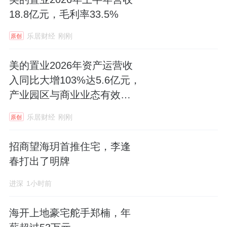
18.8亿元，毛利率33.5%
乐居财经
刚刚
原创
美的置业2026年资产运营收
入同比大增103%达5.6亿元，
产业园区与商业业态有效互
补
乐居财经
刚刚
原创
招商望海玥首推住宅，李逢
春打出了明牌
进深
1小时前
海开上地豪宅舵手郑楠，年