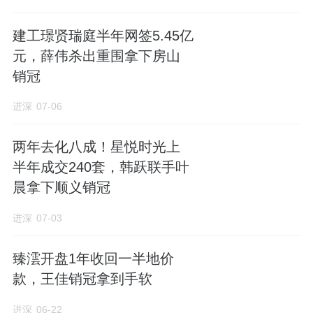
三居，有中间和边户两种房型。
建工璟贤瑞庭半年网签5.45亿
6#楼总高8层，中间户建面105㎡，边户为96㎡
元，薛伟杀出重围拿下房山
起步户型。
销冠
342套住宅一次性入市，
拟售均价7万/㎡，创昌
进深
07-06
平单价新高。
两年去化八成！星悦时光上
其中4#楼均价最高，为7.24万/㎡，
次顶层105
半年成交240套，韩跃联手叶
㎡边户三居均价达到7.37万元/㎡。
晨拿下顺义销冠
进深
07-03
臻澐开盘1年收回一半地价
来源：进深
款，王佳销冠拿到手软
作者：徐迪
进深
06-22