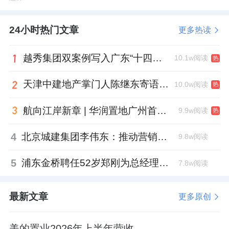
24小时热门文章
更多热读
越秀集团双案例写入广东“十四五”公共文化答卷，复合文化空间助力青年发展型城市建设
10.1w阅读
热
天津中建地产掌门人陈继东寄语青年“跳出舒适区”，曾任银行信贷经理
10.0w阅读
热
航向江岸新章 | 华润置地广州首座万象城金秋迎客
9.9w阅读
热
4
北京城建集团李伟东：推动营销工作稳中提质，严控库存增量
9.8w阅读
5
浦东金桥聘任52岁郑刚为总经理，曾任张江高科副总
7.8w阅读
最新文章
更多原创
美的置业2026年上半年营收