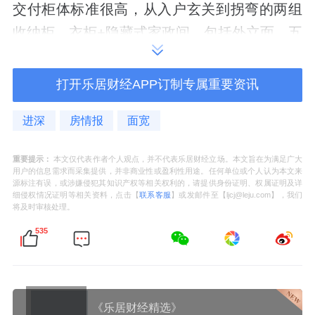
交付柜体标准很高，从入户玄关到拐弯的两组
收纳柜，衣柜+隐藏式家政间，包括外立面、五
金件、家政间里的层板都是交标。
打开乐居财经APP订制专属重要资讯
之前大部分项目家政间都是预留位，中海未来
之境做了叠衣区、挂衣区，还有收纳各种洗剂
进深
房情报
面宽
的空间。
重要提示：
本文仅代表作者个人观点，并不代表乐居财经立场。本文旨在为满足广大
用户的信息需求而采集提供，并非商业性或盈利性用途。任何单位或个人认为本文来
源标注有误，或涉嫌侵犯其知识产权等相关权利的，请提供身份证明、权属证明及详
细侵权情况证明等相关资料，点击【
联系客服
】或发邮件至【ljcj@leju.com】，我们
将及时审核处理。
厨房的装标也非常高，没做具体对比，基本可
535
以说是同板块新房交付标准最高之一了。
蒸烤一体机、洗碗机、前后端净水、燃气热水
器，双抽碗碟架、调料拉篮，该有的都有。
《乐居财经精选》