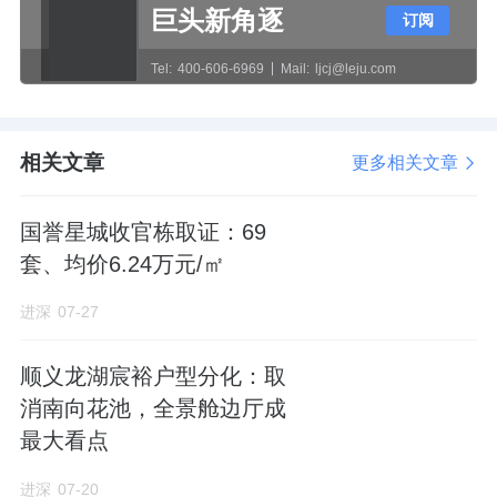
巨头新角逐
订阅
烟机顶部
带空调
，与灶具感应联动，就挺人性
Tel:
400-606-6969
Mail:
ljcj@leju.com
化的。
相关文章
更多相关文章
国誉星城收官栋取证：69
套、均价6.24万元/㎡
小区规模不大，总共6栋楼，做了4种户型，刚
需为主。
进深
07-27
1-3#楼是18层小高，1#、2#楼为109三居，中
顺义龙湖宸裕户型分化：取
央3#楼为顶配129四居。
消南向花池，全景舱边厅成
最大看点
4-6#楼为洋房，4#楼9层，5#楼11层，均为105
进深
07-20