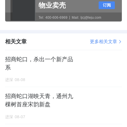
非常有意思的是，招商与中海在通州有着微妙
物业卖壳
订阅
的“竞合”关系。一方面是两家房企在通州的布
Tel:
400-606-6969
Mail:
ljcj@leju.com
局，产品的直接竞争关系；另一方面，招商在
通州的小爆款朝棠揽阅，背后也有中海地产的
相关文章
股份。
更多相关文章
自去年4月初拿下朝棠揽阅地块后，招商蛇口在
招商蛇口，杀出一个新产品
北京已有超过1年的揽储断档期。
系
进深
08-08
这次的九棵树地块，与招商此前几个项目同属
通州老城区，可谓是补仓的最佳选择。
招商蛇口湖映天青，通州九
棵树首座宋韵新盘
基础指标
进深
08-07