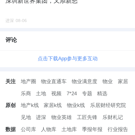
深圳新世界集团，又添新愁
位于通州区九棵树街道，五环至六环之间，邻
近地铁八通线九棵树站。
进深
08-06
周边有北京通州领展广场、北京中医药大学东
直门医院、通州云景公园等生活配套设施。
评论
这一带是成熟住区，学铁商等配套都很完善。
点击下载App参与更多互动
离朝阳区很近，加上副中心和运河商务区的概
念，对于东三环CBD外溢的刚需客群具有一定
关注
地产圈
物业直通车
物业满意度
物业
家居
吸引力。
乐商
土地
视频
7*24
专题
精选
原创
地产k线
家居k线
物业k线
乐居财经研究院
刚发布的第四轮清单中，九棵树板块还有一宗
见地
进深
物业英雄
工匠先锋
乐财札记
地块待供应，为
同仁堂
0302-6037地块，紧邻
数据
公司库
人物库
土地库
季报年报
行业报告