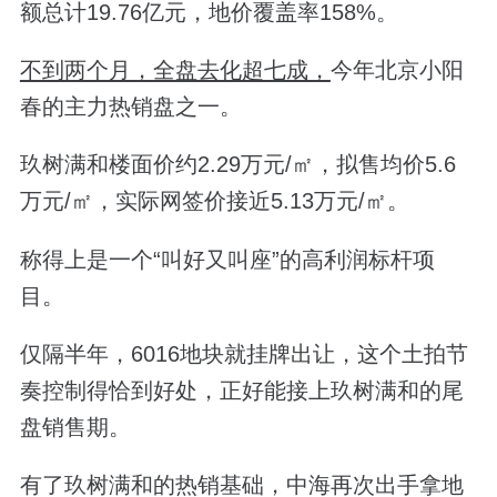
额总计19.76亿元，地价覆盖率158%。
不到两个月，全盘去化超七成，
今年北京小阳
春的主力热销盘之一。
玖树满和楼面价约2.29万元/㎡，拟售均价5.6
万元/㎡，实际网签价接近5.13万元/㎡。
称得上是一个“叫好又叫座”的高利润标杆项
目。
仅隔半年，6016地块就挂牌出让，这个土拍节
奏控制得恰到好处，正好能接上玖树满和的尾
盘销售期。
有了玖树满和的热销基础，中海再次出手拿地