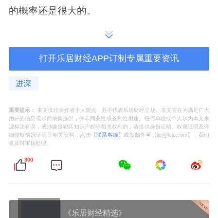
的概率还是很大的。
而对于招商蛇口来说，通州是绝对的重仓区
打开乐居财经APP订制专属重要资讯
域。
进深
近两年陆续开发了璀璨公元、云璟揽阅、朝棠
揽阅等一系列住宅产品，在2025年市场整体承
重要提示：
本文仅代表作者个人观点，并不代表乐居财经立场。本文旨在为满足广大
用户的信息需求而采集提供，并非商业性或盈利性用途。任何单位或个人认为本文来
压的背景下，这三个项目累计网签量近1400
源标注有误，或涉嫌侵犯其知识产权等相关权利的，请提供身份证明、权属证明及详
细侵权情况证明等相关资料，点击【
联系客服
】或发邮件至【ljcj@leju.com】，我们
套。
将及时审核处理。
300
曾经有一个非常直观的数据：在通州，每网签
三套房，就有一套出自招商蛇口。可见其在通
州的品牌号召力和对购房者的吸引力。
《乐居财经精选》