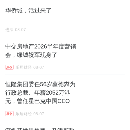
降到1.6。
华侨城，活过来了
降到这个数，才能做到与中海玖树满和平权的
进深
08-07
产品。
中交房地产2026半年度营销
1.6的容积率是真的，因为让出的空地多，园林
会，绿城祝军现身了
绿化会更好。
乐居财经
08-07
原创
但这个“低密度”实际上是牺牲了可盖楼的面换
来的，去掉退线部分，实际容积率与玖树满和
恒隆集团委任56岁蔡德粦为
差不多。
行政总裁、年薪2052万港
元，曾任星巴克中国CEO
乐居财经
08-07
原创
区位地段