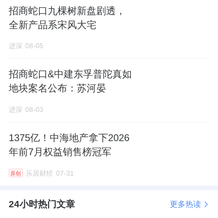
土地面积约2.11公顷，地上建筑规模约3.38万
招商蛇口九棵树新盘剧透，
平方米，容积率1.6，限高45米。
全新产品系宋风大宅
地上需配建社区综合服务中心1处，总面积约
进深
08-05
1000平方米；配电室2 处，总建筑面积300平
招商蛇口&中建东孚普陀真如
方米。
地块案名公布：苏河晏
以下配建可结合需求设置在地下：
物业服务用
进深
08-03
房，建面150平方米；便民菜店，建面100平方
米；便利店，建面50平方米；快递服务站，建
1375亿！中海地产拿下2026
面20平方米；综合通信设备间，建面10-15平
年前7月权益销售榜冠军
方米；有限电视光电转换间，建面4-6平方米；
乐居财经
07-31
原创
分布式能源站，建面180平方米。
24小时热门文章
更多热读