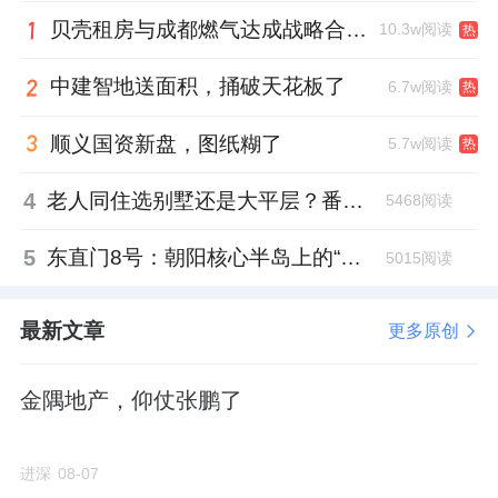
退线问题
贝壳租房与成都燃气达成战略合作 打通安全巡检“最后一米”
10.3w阅读
热
这块地就在中海满树玖和北面，中间隔了一条
中建智地送面积，捅破天花板了
6.7w阅读
热
街坊路，容积率却相差甚多。
顺义国资新盘，图纸糊了
5.7w阅读
热
中海玖树满和容积率2.2，南侧
6016地块容积率
4
老人同住选别墅还是大平层？番禺这份豪宅榜单给出了答案
5468阅读
仅有1.6
。
5
东直门8号：朝阳核心半岛上的“静奢”恒产，如何承接板块发展红利？
5015阅读
不过，6016地块要求，沿九棵树中路西侧道路
红线向西20米范围内空间，不得建设永久性建
最新文章
更多原创
筑，建议结合开敞空间和绿化统一设计。
地块北面还有老社区，南边被玖树满和抢先建
金隅地产，仰仗张鹏了
了一排小高层。
进深
08-07
三面一夹击，6016地块的容积率，只能硬生生