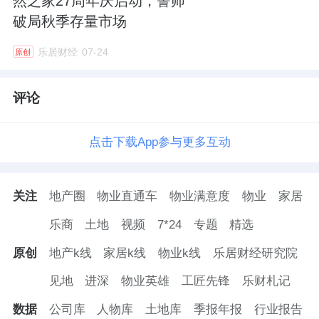
然之家27周年庆启动，誓师
破局秋季存量市场
乐居财经
07-24
原创
评论
点击下载App参与更多互动
关注
地产圈
物业直通车
物业满意度
物业
家居
乐商
土地
视频
7*24
专题
精选
原创
地产k线
家居k线
物业k线
乐居财经研究院
见地
进深
物业英雄
工匠先锋
乐财札记
数据
公司库
人物库
土地库
季报年报
行业报告