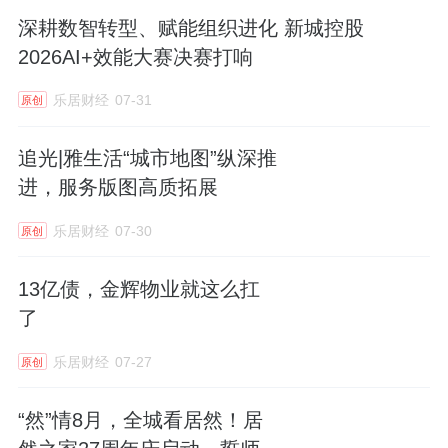
深耕数智转型、赋能组织进化 新城控股
2026AI+效能大赛决赛打响
乐居财经
07-31
原创
追光|雅生活“城市地图”纵深推
进，服务版图高质拓展
乐居财经
07-30
原创
13亿债，金辉物业就这么扛
了
乐居财经
07-27
原创
“然”情8月，全城看居然！居