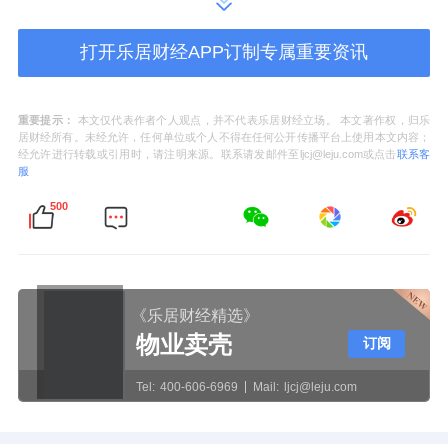
起，多个案例成为全国“首例”，形成显著行业
打开乐居财经APP订制专属重要资讯
震慑。2023年6月，协助厦门警方破获全国首
例信用卡代理维权敲诈勒索案，被告人获刑一
重要提示：
本文仅代表作者个人观点，并不代表乐居财经立场。 本文著作权，归乐
年三个月；2024年7月，在银川协助侦破全国
居财经所有。未经允许，任何单位或个人不得在任何公开传播平台上使用本文内容；
经允许进行转载或引用时，请注明来源。联系请发邮件至ljcj@leju.com或点击
联系客
首例以非法吸收公众存款罪定性的反催收案
服
件，一举取缔3家黑产公司。
500
在协作机制层面，平安银行信用卡积极推动“警
银协同”治理模式，打破信息壁垒，并作为深圳
市银行业协会抵制金融黑产工作组组长单位，
《乐居财经精选》
物业卖壳
订阅
推动区域化协同作战能力。
Tel:
400-606-6969
Mail:
ljcj@leju.com
同时，金融教育宣传工作也被置于重要位置。
在每年3·15、金融宣传月等关键节点，平安银