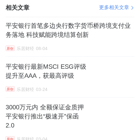
行信用卡打造“反黑训练营”快闪互动、《美好
相关文章
更多相关文章
信用生活指南》科普图文、“春日守护计划”主
平安银行首笔多边央行数字货币桥跨境支付业
题传播等线上线下多种形式的教育宣传活动，
务落地 科技赋能跨境结算创新
帮助公众识别黑灰产陷阱，增强金融素养。
乐居财经
08-04
原创
未来，平安银行信用卡将继续深化“联防共
治”，联合政府、行业协会及社会各方，共享资
平安银行最新MSCI ESG评级
源、信息与作战能力，推动金融教育普及与消
提升至AAA，获最高评级
保工作提质升级，助力构建清朗、安全的金融
乐居财经
03-24
原创
环境。
3000万元内 全额保证金质押
同时，平安银行信用卡提醒金融消费者应警惕
平安银行推出“极速开”保函
“代理维权”“征信修复”“债务减免”等黑灰产骗
2.0
局，通过官方渠道解决金融纠纷，不轻信非法
乐居财经
03-04
原创