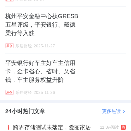
中介，防范个人信息泄露与财产损失。
杭州平安金融中心获GRESB
五星评级，平安银行、戴徳
梁行等入驻
乐居财经
2025-11-27
原创
平安银行好车主好车主信用
卡，金卡省心、省时、又省
钱，车主服务权益升阶
乐居财经
2025-11-26
原创
24小时热门文章
更多热读
跨界存储测试未落定，爱丽家居复牌前自揭多重风险
11.3w阅读
热