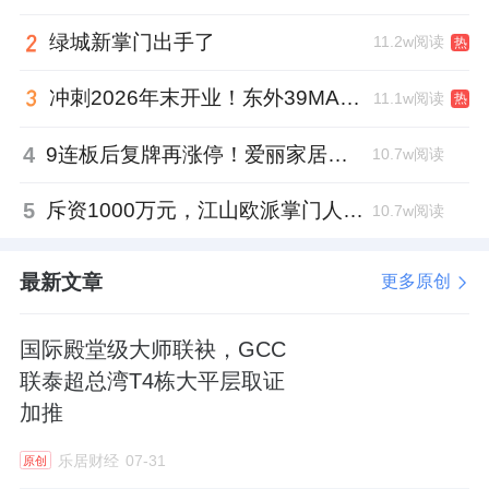
绿城新掌门出手了
11.2w阅读
热
冲刺2026年末开业！东外39MALL全球招商启幕，重构东直门商圈格局
11.1w阅读
热
4
9连板后复牌再涨停！爱丽家居市盈率318倍，跨界收购案尚未落地
10.7w阅读
5
斥资1000万元，江山欧派掌门人吴水根加码创投基金
10.7w阅读
最新文章
更多原创
国际殿堂级大师联袂，GCC
联泰超总湾T4栋大平层取证
加推
乐居财经
07-31
原创