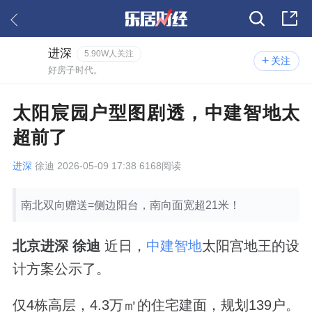
进深
5.90W人关注
关注
好房子时代。
太阳宸园户型图剧透，中建智地太
超前了
进深
徐迪 2026-05-09 17:38 6168阅读
南北双向赠送=侧边阳台，南向面宽超21米！
北京进深 徐迪
近日，
中建智地
太阳宫地王的设
计方案公示了。
仅4栋高层，4.3万㎡的住宅建面，规划139户。