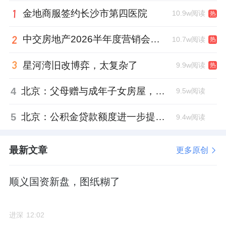
金地商服签约长沙市第四医院
10.9w阅读
热
朝阳宝藏地块
中交房地产2026半年度营销会，绿城祝军现身了
10.7w阅读
热
项目地处东北三环，10号线与17号线双轨交
汇，地块两边还有京承高速和机场高速，东边
星河湾旧改博弈，太复杂了
9.9w阅读
热
主要商务区基本可以半小时直达。
4
北京：父母赠与成年子女房屋，不再核验子女的购房资格
9.5w阅读
城市界面好，高品质次新扎堆，北边就是红玺
5
北京：公积金贷款额度进一步提高、最高可贷340万元
9.4w阅读
台、太阳公元等豪宅。
并且是当前为数不多二手房价格比较坚挺的板
最新文章
更多原创
块，周边次新成交价能达到13万-15万/平米区
间。
顺义国资新盘，图纸糊了
这个地段本身已经完成了一轮客群筛选。
进深
12:02