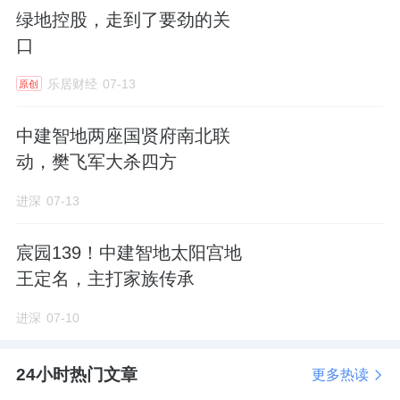
次为主，填补太阳宫板块日常高端消费需求。
绿地控股，走到了要劲的关
口
顶级商业滋养顶豪生活，大幅拉升小区的居住
属性，中建智地这个项目显然是奔着世界级豪
乐居财经
07-13
原创
宅孤品打造的。
中建智地两座国贤府南北联
动，樊飞军大杀四方
中央园林
进深
07-13
小区整体呈现一个半围合式布局。
宸园139！中建智地太阳宫地
王定名，主打家族传承
建筑集中在三个沿街面，北面打造央
景园
林。
进深
07-10
一条健身步道串起景轴，中间留出大量
绿地
，
园林规划充满想象空间。
24小时热门文章
更多热读