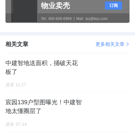
一来保证居住的安静与隐私性，二来也免于占
物业卖壳
订阅
用住宅容积率。
Tel:
400-606-6969
Mail:
ljcj@leju.com
商业楼地上2层，类似一圈围墙环绕在小区四
相关文章
更多相关文章
周。
中建智地送面积，捅破天花
根据规划，地铁出入口地上地下一体化的商业
板了
设施，拟布局小规模精品商业，实现与周边商
业的错位互补。
进深
11:27
从商业建筑效果图呈现的立面形态来看，汲取
宸园139户型图曝光！中建智
了巴黎街头常见的高奢门店艺术风格。
地太懂圈层了
进深
07-14
配合项目定位，预计引进的业态也将以高奢档