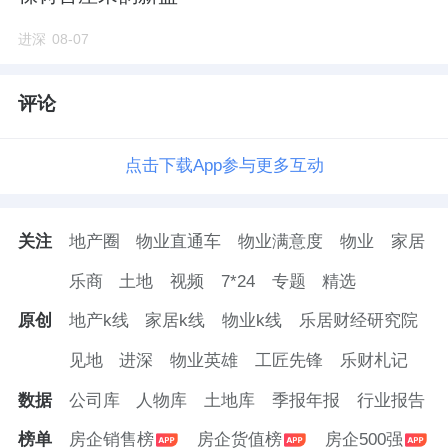
进深
08-07
评论
点击下载App参与更多互动
关注
地产圈
物业直通车
物业满意度
物业
家居
乐商
土地
视频
7*24
专题
精选
原创
地产k线
家居k线
物业k线
乐居财经研究院
见地
进深
物业英雄
工匠先锋
乐财札记
数据
公司库
人物库
土地库
季报年报
行业报告
榜单
房企销售榜
房企货值榜
房企500强