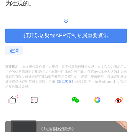
为壮观的。
北边大门口，用两层商业楼做了会所配套，面
积超1300㎡。
打开乐居财经APP订制专属重要资讯
周边有3处下沉庭院，以风雨连廊贯通。
进深
重要提示：
本文仅代表作者个人观点，并不代表乐居财经立场。本文旨在为满足广大
高奢商业
用户的信息需求而采集提供，并非商业性或盈利性用途。任何单位或个人认为本文来
源标注有误，或涉嫌侵犯其知识产权等相关权利的，请提供身份证明、权属证明及详
细侵权情况证明等相关资料，点击【
联系客服
】或发邮件至【ljcj@leju.com】，我们
项目配建商业体量超
万方
，其中地上建面合计
将及时审核处理。
7400㎡，地下5500㎡。
40
集中在地铁口位置，与住宅分开，闹中取静的
最优解。
《乐居财经精选》