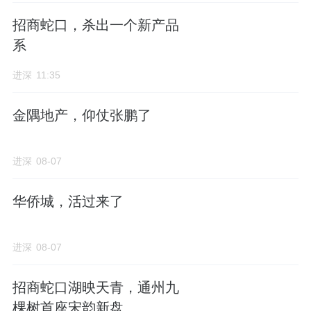
南侧紧邻
凯德
mall，叠加人大附学区，教育资
招商蛇口，杀出一个新产品
源在朝阳是公认的第一梯队。
系
学铁商医交+纯粹改善级产品力，太阳宸园一
进深
11:35
出，朝阳终于有真正的六边形战士了。
金隅地产，仰仗张鹏了
来源：进深
进深
08-07
作者：徐迪
华侨城，活过来了
进深
08-07
招商蛇口湖映天青，通州九
棵树首座宋韵新盘